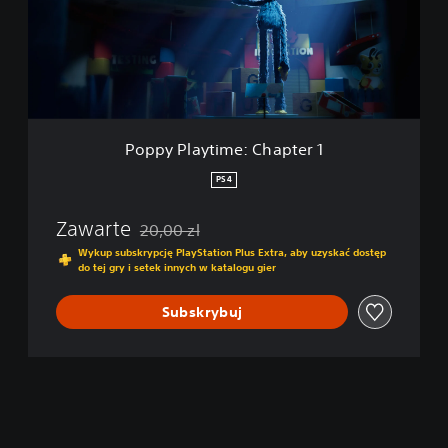
P
l
a
y
t
i
m
e
Poppy Playtime: Chapter 1
:
C
PS4
h
a
Zawarte
20,00 zl
p
Zastosowano zniżkę z oryginalnej ceny wynoszą
t
Wykup subskrypcję PlayStation Plus Extra, aby uzyskać dostęp
do tej gry i setek innych w katalogu gier
e
r
1
Subskrybuj