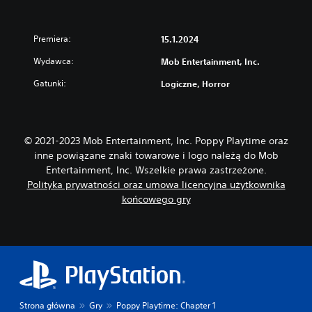
k
ó
w
Premiera:
15.1.2024
d
r
Wydawca:
Mob Entertainment, Inc.
ą
ż
Gatunki:
Logiczne, Horror
k
ó
w
(
© 2021-2023 Mob Entertainment, Inc. Poppy Playtime oraz
p
inne powiązane znaki towarowe i logo należą do Mob
o
Entertainment, Inc. Wszelkie prawa zastrzeżone.
d
Polityka prywatności oraz umowa licencyjna użytkownika
s
końcowego gry
t
a
w
o
w
e
)
Strona główna
Gry
Poppy Playtime: Chapter 1
D