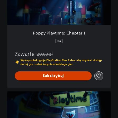
a
y
t
i
m
e
Poppy Playtime: Chapter 1
:
C
PS5
h
a
Zawarte
20,00 zl
p
Zastosowano zniżkę z oryginalnej ceny wynoszą
t
Wykup subskrypcję PlayStation Plus Extra, aby uzyskać dostęp
do tej gry i setek innych w katalogu gier
e
r
1
Subskrybuj
P
o
p
p
y