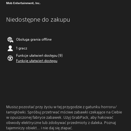
Mob Entertainment, Inc.
Niedostępne do zakupu
Obsługa grania offline
1 gracz
Funkcje ułatwień dostępu (9)
Funkcje ułatwień dostępu
Musisz pozostać przy życiu w tej przygodzie z gatunku horroru/
łamigłówki. Spróbuj przetrwać mściwe zabawki czekające na Ciebie
w opuszczonej fabryce zabawek. Użyj GrabPack, aby hakować
obwody elektryczne lub zdobywać przedmioty z daleka. Poznaj
tajemniczy obiekt… i nie daj się złapać.