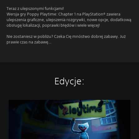
Teraz z ulepszonymi funkcjami!
Wersja gry Poppy Playtime: Chapter 1 na PlayStation® zawiera
ulepszenia graficzne, ulepszenia rozgrywki, nowe opcje, dodatkową
obsługę lokalizacji, poprawki błędów i wiele więcej!
Nie zostaniesz w pobliżu? Czeka Cię mnóstwo dobrej zabawy. Już
prawie czas na zabawę…
Edycje:
P
o
p
p
y
P
l