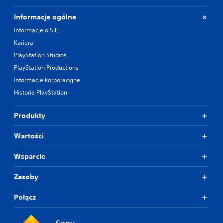
o
s
Informacje ogólne
t
Informacje o SIE
ę
Kariera
p
n
PlayStation Studios
e
PlayStation Productions
s
ą
Informacje korporacyjne
p
Historia PlayStation
e
w
n
Produkty
e
o
Wartości
p
c
Wsparcie
j
e
Zasoby
o
d
w
Połącz
r
ó
c