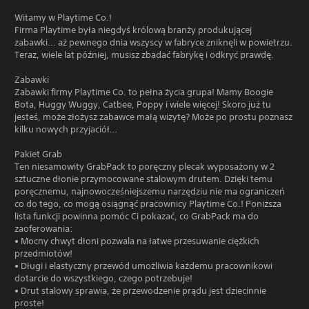
Witamy w Playtime Co.!
Firma Playtime była niegdyś królową branży produkującej
zabawki... aż pewnego dnia wszyscy w fabryce zniknęli w powietrzu.
Teraz, wiele lat później, musisz zbadać fabrykę i odkryć prawdę.
Zabawki
Zabawki firmy Playtime Co. to pełna życia grupa! Mamy Boogie
Bota, Huggy Wuggy, Catbee, Poppy i wiele więcej! Skoro już tu
jesteś, może złożysz zabawce małą wizytę? Może po prostu poznasz
kilku nowych przyjaciół…
Pakiet Grab
Ten niesamowity GrabPack to poręczny plecak wyposażony w 2
sztuczne dłonie przymocowane stalowym drutem. Dzięki temu
poręcznemu, najnowocześniejszemu narzędziu nie ma ograniczeń
co do tego, co mogą osiągnąć pracownicy Playtime Co.! Poniższa
lista funkcji powinna pomóc Ci pokazać, co GrabPack ma do
zaoferowania:
• Mocny chwyt dłoni pozwala na łatwe przesuwanie ciężkich
przedmiotów!
• Długi i elastyczny przewód umożliwia każdemu pracownikowi
dotarcie do wszystkiego, czego potrzebuje!
• Drut stalowy sprawia, że przewodzenie prądu jest dziecinnie
proste!