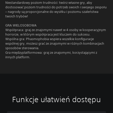
Niestandardowy poziom trudności: twórz własne gry, aby
dostosować poziom trudności do potrzeb swoich i swojego zespołu
– nagrody są proporcjonalne do wysiłku i poziomu szaleństwa
twoich trybów!
GRA WIELOSOBOWA
Współpraca: graj ze znajomymi nawet w 4 osoby w kooperacyjnym
horrorze, w którym współpraca jest kluczem do sukcesu.
Wspólna gra: Phasmophobia wspiera wszelkie konfiguracje
wspólnej gry, możesz grać ze znajomymi w różnych kombinacjach
sposobów sterowania.
Gra międzyplatformowa: graj ze znajomymi, korzystającymi z
innych platform.
Funkcje ułatwień dostępu
R
Z
T
e
m
r
g
i
y