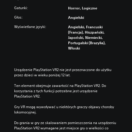
w
m
Gatunki:
i
Horror, Logiczne
i
ę
a
Głos:
Angielski
k
n
u
y
Wyświetlane języki:
Angielski, Francuski
w
p
(Francja), Hiszpański,
t
r
Japoński, Niemiecki,
a
z
Portugalski (Brazylia),
k
y
Włoski
i
p
s
i
p
s
o
a
Urządzenie PlayStation VR2 nie jest przeznaczone do użytku 
s
ń
przez dzieci w wieku poniżej 12 lat.
ó
.
b
Ten element obejmuje zawartość na PlayStation VR2. Do 
,
korzystania z tych funkcji potrzebne jest urządzenie 
Z
a
PlayStation VR2.
m
b
i
y
Gry VR mogą wywoływać u niektórych graczy objawy choroby 
d
a
lokomocyjnej.
ź
n
w
a
Do grania w gry ze skalowaniem pomieszczenia na urządzeniu 
i
c
PlayStation VR2 wymagane jest miejsce gry o wielkości co 
ę