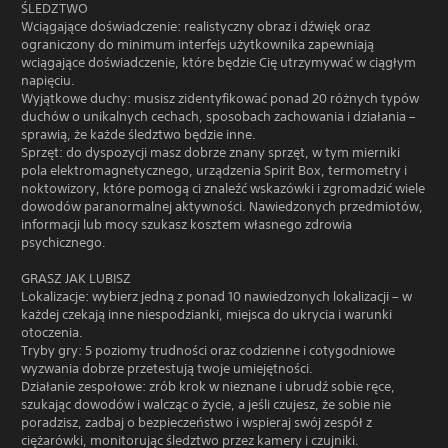
ŚLEDZTWO
Wciągające doświadczenie: realistyczny obraz i dźwięk oraz
ograniczony do minimum interfejs użytkownika zapewniają
wciągające doświadczenie, które będzie Cię utrzymywać w ciągłym
napięciu.
Wyjątkowe duchy: musisz zidentyfikować ponad 20 różnych typów
duchów o unikalnych cechach, sposobach zachowania i działania –
sprawią, że każde śledztwo będzie inne.
Sprzęt: do dyspozycji masz dobrze znany sprzęt, w tym mierniki
pola elektromagnetycznego, urządzenia Spirit Box, termometry i
noktowizory, które pomogą ci znaleźć wskazówki i zgromadzić wiele
dowodów paranormalnej aktywności. Nawiedzonych przedmiotów,
informacji lub mocy szukasz kosztem własnego zdrowia
psychicznego.
GRASZ JAK LUBISZ
Lokalizacje: wybierz jedną z ponad 10 nawiedzonych lokalizacji – w
każdej czekają inne niespodzianki, miejsca do ukrycia i warunki
otoczenia.
Tryby gry: 5 poziomy trudności oraz codzienne i cotygodniowe
wyzwania dobrze przetestują twoje umiejętności.
Działanie zespołowe: zrób krok w nieznane i ubrudź sobie ręce,
szukając dowodów i walcząc o życie, a jeśli czujesz, że sobie nie
poradzisz, zadbaj o bezpieczeństwo i wspieraj swój zespół z
ciężarówki, monitorując śledztwo przez kamery i czujniki.