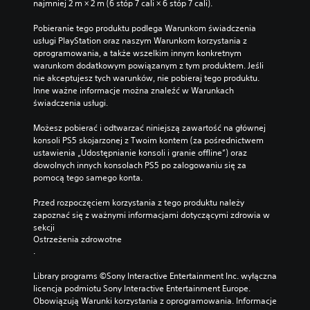
z
najmniej 2 m × 2 m (6 stóp 7 cali × 6 stóp 7 cali).
k
u
i
Pobieranie tego produktu podlega Warunkom świadczenia 
ł
w
usługi PlayStation oraz naszym Warunkom korzystania z 
o
k
oprogramowania, a także wszelkim innym konkretnym 
ś
a
warunkom dodatkowym powiązanym z tym produktem. Jeśli 
ż
c
nie akceptujesz tych warunków, nie pobieraj tego produktu. 
d
i
Inne ważne informacje można znaleźć w Warunkach 
y
d
świadczenia usługi.
m
r
g
ą
Możesz pobierać i odtwarzać niniejszą zawartość na głównej 
ł
ż
konsoli PS5 skojarzonej z Twoim kontem (za pośrednictwem 
o
ustawienia „Udostępnianie konsoli i granie offline”) oraz 
k
ś
dowolnych innych konsolach PS5 po zalogowaniu się za 
ó
n
pomocą tego samego konta.
w
i
k
(
Przed rozpoczęciem korzystania z tego produktu należy 
u
p
zapoznać się z ważnymi informacjami dotyczącymi zdrowia w 
b
o
sekcji 
y
d
Ostrzeżenia zdrowotne
ł
s
.
y
t
i
Library programs ©Sony Interactive Entertainment Inc. wyłączna 
a
d
licencja podmiotu Sony Interactive Entertainment Europe. 
w
e
Obowiązują Warunki korzystania z oprogramowania. Informacje 
o
n