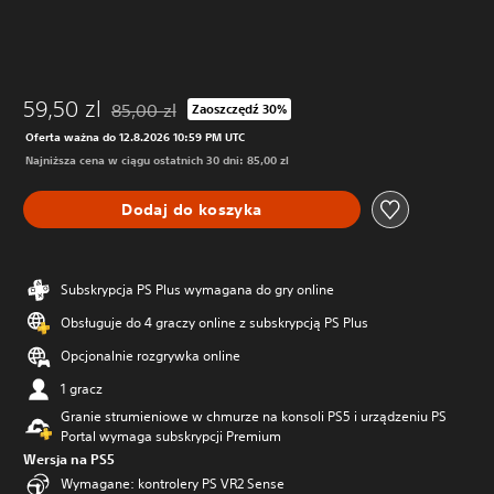
59,50 zl
85,00 zl
Zaoszczędź 30%
Zastosowano zniżkę z oryginalnej ceny wynoszącej 8
Oferta ważna do 12.8.2026 10:59 PM UTC
Najniższa cena w ciągu ostatnich 30 dni: 85,00 zl
Dodaj do koszyka
Subskrypcja PS Plus wymagana do gry online
Obsługuje do 4 graczy online z subskrypcją PS Plus
Opcjonalnie rozgrywka online
1 gracz
Granie strumieniowe w chmurze na konsoli PS5 i urządzeniu PS
Portal wymaga subskrypcji Premium
Wersja na PS5
Wymagane: kontrolery PS VR2 Sense