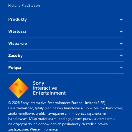
m
s
Historia PlayStation
i
t
a
a
n
Produkty
w
y
i
c
ć
Wartości
z
w
u
y
Wsparcie
ł
j
o
ś
Zasoby
ś
c
c
i
i
e
Połącz
d
d
r
ź
ą
w
ż
i
k
ę
ó
k
© 2026 Sony Interactive Entertainment Europe Limited (SIEE)
w
u
Cała zawartość, tytuły gier, nazwy handlowe i/lub wizerunki handlowe,
.
w
znaki handlowe, grafiki i związane z nimi obrazy są znakami
t
handlowymi i/lub materiałami podlegającymi prawu autorskiemu
a
należącymi do ich odpowiednich posiadaczy. Wszelkie prawa
k
zastrzeżone.
Więcej informacji
i