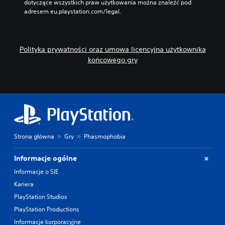
dotyczące wszystkich praw użytkowania można znaleźć pod 
t
w
adresem eu.playstation.com/legal.
y
e
c
)
z
D
n
o
Polityka prywatności oraz umowa licencyjna użytkownika
e
s
końcowego gry
.
t
ę
D
p
n
ź
e
w
s
i
ą
ę
p
k
Strona główna
Gry
Phasmophobia
e
3
w
D
n
Informacje ogólne
e
M
Informacje o SIE
o
o
Kariera
p
ż
c
e
PlayStation Studios
j
s
PlayStation Productions
e
z
z
u
Informacje korporacyjne