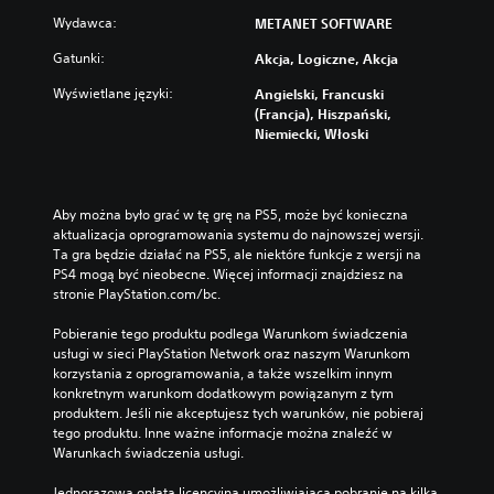
Wydawca:
METANET SOFTWARE
Gatunki:
Akcja, Logiczne, Akcja
Wyświetlane języki:
Angielski, Francuski
(Francja), Hiszpański,
Niemiecki, Włoski
Aby można było grać w tę grę na PS5, może być konieczna 
aktualizacja oprogramowania systemu do najnowszej wersji. 
Ta gra będzie działać na PS5, ale niektóre funkcje z wersji na 
PS4 mogą być nieobecne. Więcej informacji znajdziesz na 
stronie PlayStation.com/bc.
Pobieranie tego produktu podlega Warunkom świadczenia 
usługi w sieci PlayStation Network oraz naszym Warunkom 
korzystania z oprogramowania, a także wszelkim innym 
konkretnym warunkom dodatkowym powiązanym z tym 
produktem. Jeśli nie akceptujesz tych warunków, nie pobieraj 
tego produktu. Inne ważne informacje można znaleźć w 
Warunkach świadczenia usługi.
Jednorazowa opłata licencyjna umożliwiająca pobranie na kilka 