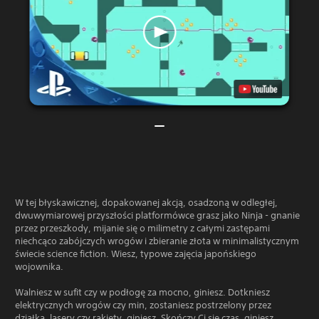
W tej błyskawicznej, dopakowanej akcją, osadzoną w odległej,
dwuwymiarowej przyszłości platformówce grasz jako Ninja - gnanie
przez przeszkody, mijanie się o milimetry z całymi zastępami
niechcąco zabójczych wrogów i zbieranie złota w minimalistycznym
świecie science fiction. Wiesz, typowe zajęcia japońskiego
wojownika.
Walniesz w sufit czy w podłogę za mocno, giniesz. Dotkniesz
elektrycznych wrogów czy min, zostaniesz postrzelony przez
działka, lasery czy rakiety, giniesz. Skończy Ci się czas, giniesz.