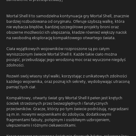
Mortal Shell II to samodzielna kontynuacja gry Mortal Shell, znacznie
bardziej rozbudowana od oryginału. Oferuje szybszą walkę, która
nie wybacza błędów, bardziej szczegółowe projekty broni oraz
obszerne możliwości ich ulepszania, kładzie również większy nacisk
na swobodną eksplorację kompaktowego otwartego świata.
Ciała wyjątkowych wojowników rozproszone są po całym
wyniszczonym świecie Mortal Shell II. Każde takie ciało można
posiąść, przebudzając jego wrodzoną moc oraz wyuczone niegdyś
zdolności.
Rozwiń swój własny styl walki, korzystając z unikatowych zdolności
każdego wojownika, oraz poznaj ich sekrety, wydobywając utraconą
pamięć tych ciał.
Kompaktowy, otwarty świat gry Mortal Shell II pełen jest krętych
ścieżek strzeżonych przez bezwzględnych i fanatycznych
przeciwników. Gracze, którzy po tym świecie podróżują, nagradzani
są m.in. nowymi wojownikami do zdobycia, dodatkowymi
fragmentami fabuły, potężnym i osobliwym uzbrojeniem,
ulepszeniami i różnymi ciekawostkami.