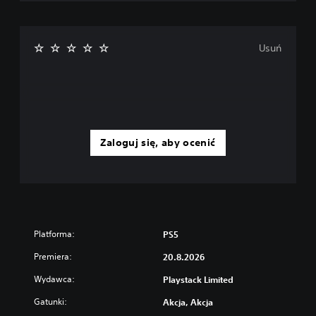
y
i
k
w
Usuń
e
s
t
i
i
w
y
Zaloguj się, aby ocenić
p
o
w
i
a
d
a
n
Platforma:
PS5
y
Premiera:
20.8.2026
c
h
Wydawca:
Playstack Limited
p
r
Gatunki:
Akcja, Akcja
z