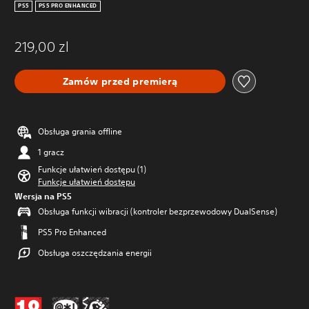
PS5
PS5 PRO ENHANCED
219,00 zl
Zamów przed premierą
Obsługa grania offline
1 gracz
Funkcje ułatwień dostępu (1)
Funkcje ułatwień dostępu
Wersja na PS5
Obsługa funkcji wibracji (kontroler bezprzewodowy DualSense)
PS5 Pro Enhanced
Obsługa oszczędzania energii