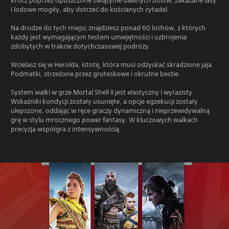
Krocz poprzez opuszczone świątynie dawnych bóstw, zakazane lasy
i lodowe mogiły, aby dotrzeć do kościanych cytadel.
Na drodze do tych miejsc znajdziesz ponad 60 lochów, z których
każdy jest wymagającym testem umiejętności i uzbrojenia
zdobytych w trakcie dotychczasowej podróży.
Wcielasz się w Herolda, istotę, która musi odzyskać skradzione jaja
Podmatki, strzeżone przez groteskowe i okrutne bestie.
System walki w grze Mortal Shell II jest elastyczny i wyrazisty.
Wskaźniki kondycji zostały usunięte, a opcje egzekucji zostały
ulepszone, oddając w ręce graczy dynamiczną i nieprzewidywalną
grę w stylu mrocznego power fantasy. W kluczowych walkach
precyzja współgra z intensywnością.