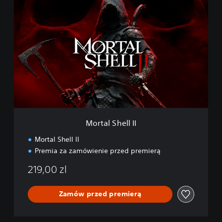
M
o
r
t
a
l
S
h
e
l
l
I
I
Mortal Shell II
Mortal Shell II
Premia za zamówienie przed premierą
219,00 zl
Zamów przed premierą