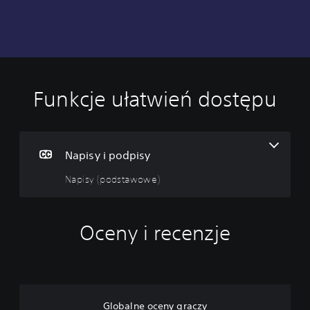
Funkcje ułatwień dostępu
N
a
p
i
s
Napisy i podpisy
y
Napisy (podstawowe)
(
p
o
d
Oceny i recenzje
s
t
a
w
o
w
Globalne oceny graczy