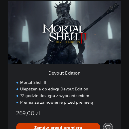
D
e
v
o
u
t
E
d
i
t
i
o
n
Devout Edition
Mortal Shell II
Ulepszenie do edycji Devout Edition
72 godzin dostępu z wyprzedzeniem
Premia za zamówienie przed premierą
269,00 zl
Zamów przed premierą