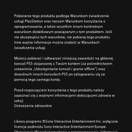
e
z
g
Pobieranie tego produktu podlega Warunkom świadczenia 
ł
usługi PlayStation oraz naszym Warunkom korzystania z 
ó
oprogramowania, a także wszelkim innym konkretnym 
w
warunkom dodatkowym powiązanym z tym produktem. Jeśli 
n
nie akceptujesz tych warunków, nie pobieraj tego produktu. 
e
Inne ważne informacje można znaleźć w Warunkach 
p
świadczenia usługi.
o
s
Możesz pobierać i odtwarzać niniejszą zawartość na głównej 
t
konsoli PS5 skojarzonej z Twoim kontem (za pośrednictwem 
a
ustawienia „Udostępnianie konsoli i granie offline”) oraz 
c
dowolnych innych konsolach PS5 po zalogowaniu się za 
i
pomocą tego samego konta.
e
.
Przed rozpoczęciem korzystania z tego produktu należy 
zapoznać się z ważnymi informacjami dotyczącymi zdrowia w 
sekcji 
Ostrzeżenia zdrowotne
.
Library programs ©Sony Interactive Entertainment Inc. wyłączna 
licencja podmiotu Sony Interactive Entertainment Europe. 
Obowiązują Warunki korzystania z oprogramowania. Informacje 