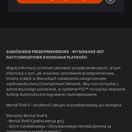
ZAMÓWIENIE PRZEDPREMIEROWE – WYMAGANE JEST
NATYCHMIASTOWE DOKONANIE PŁATNOŚCI
Więcej informacji na temat zamówień przedpremierowych, w tym
informacji o tym, jak anulować zamówienie przedpremierowe,
można znaleźć w Warunkach świadczenia usługi/umowie
użytkownika Sony Entertainment Network. Aby móc korzystać z
automatycznego pobierania, w systemie PS5™ muszą być włączone
funkcje Automatyczne logowanie i Autowpisywanie.
Mortal Shell II – możliwość zakupu w przedsprzedaży już dostępna
Elementy Mortal Shell II:
- Mortal Shell II [pełna wersja gry]
- Skórki Szkieletowego i Obsydianowego Herolda [premia za
zamówienie w przedsprzedaży]