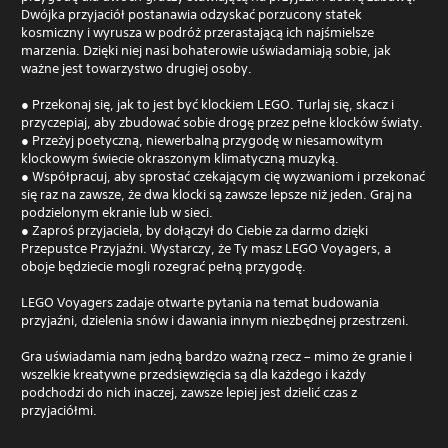
Dwójka przyjaciół postanawia odzyskać porzucony statek
kosmiczny i wyrusza w podróż przerastającą ich najśmielsze
marzenia. Dzięki niej nasi bohaterowie uświadamiają sobie, jak
ważne jest towarzystwo drugiej osoby.
● Przekonaj się, jak to jest być klockiem LEGO. Turlaj się, skacz i
przyczepiaj, aby zbudować sobie drogę przez pełne klocków światy.
● Przeżyj poetyczną, niewerbalną przygodę w niesamowitym
klockowym świecie okraszonym klimatyczną muzyką.
● Współpracuj, aby sprostać czekającym cię wyzwaniom i przekonać
się raz na zawsze, że dwa klocki są zawsze lepsze niż jeden. Graj na
podzielonym ekranie lub w sieci.
● Zaproś przyjaciela, by dołączył do Ciebie za darmo dzięki
Przepustce Przyjaźni. Wystarczy, że Ty masz LEGO Voyagers, a
oboje będziecie mogli rozegrać pełną przygodę.
LEGO Voyagers zadaje otwarte pytania na temat budowania
przyjaźni, dzielenia snów i dawania innym niezbędnej przestrzeni.
Gra uświadamia nam jedną bardzo ważną rzecz – mimo że granie i
wszelkie kreatywne przedsięwzięcia są dla każdego i każdy
podchodzi do nich inaczej, zawsze lepiej jest dzielić czas z
przyjaciółmi.