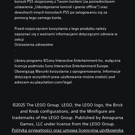
konsoli PS5 skojarzonej z Twoim kontem (za pośrednictwem 
ustawienia „Udostępnianie konsoli i granie offline”) oraz 
dowolnych innych konsolach PS5 po zalogowaniu się za 
pomocą tego samego konta.
Przed rozpoczęciem korzystania z tego produktu należy 
zapoznać się z ważnymi informacjami dotyczącymi zdrowia w 
sekcji 
Ostrzeżenia zdrowotne
.
Library programs ©Sony Interactive Entertainment Inc. wyłączna 
licencja podmiotu Sony Interactive Entertainment Europe. 
Obowiązują Warunki korzystania z oprogramowania. Informacje 
dotyczące wszystkich praw użytkowania można znaleźć pod 
adresem eu.playstation.com/legal.
©2025 The LEGO Group. LEGO, the LEGO logo, the Brick
and Knob configurations, and the Minifigure are
trademarks of the LEGO Group. Published by Annapurna
Games, LLC under license from the LEGO Group.
Polityka prywatności oraz umowa licencyjna użytkownika