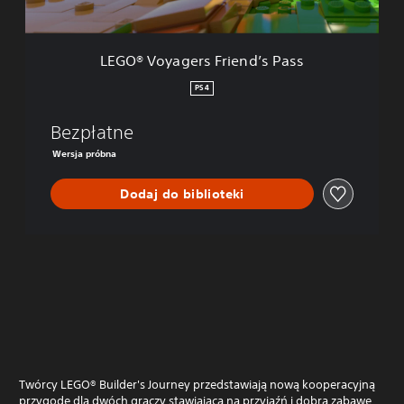
e
r
s
LEGO® Voyagers Friend’s Pass
F
r
PS4
i
e
Bezpłatne
n
d
Wersja próbna
’
s
Dodaj do biblioteki
P
a
s
s
Twórcy LEGO® Builder's Journey przedstawiają nową kooperacyjną
przygodę dla dwóch graczy stawiającą na przyjaźń i dobrą zabawę.