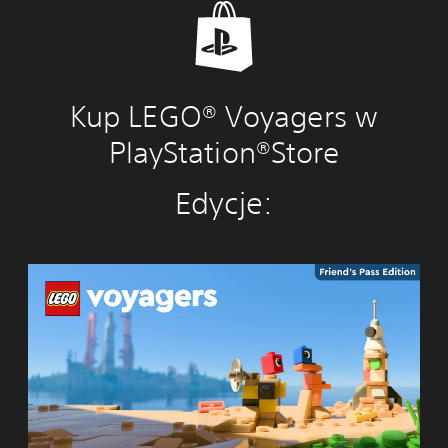
Kup LEGO® Voyagers w
PlayStation®Store
Edycje:
L
E
G
O
®
V
o
y
a
g