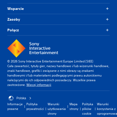
Wsparcie
Zasoby
Połącz
© 2026 Sony Interactive Entertainment Europe Limited (SIEE)
Cała zawartość, tytuły gier, nazwy handlowe i/lub wizerunki handlowe,
znaki handlowe, grafiki i związane z nimi obrazy są znakami
handlowymi i/lub materiałami podlegającymi prawu autorskiemu
należącymi do ich odpowiednich posiadaczy. Wszelkie prawa
zastrzeżone.
Więcej informacji
Polska
Informacje
Polityka
Warunki
Mapa
Polityka
Warunki
prawne
prywatności
użytkowania
strony
plików
korzystania z
strony
cookie
oprogramowa