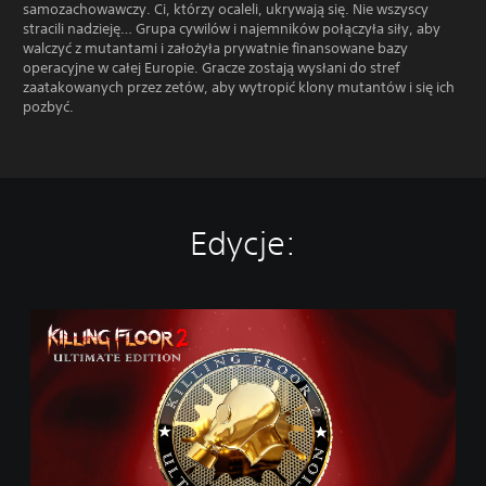
samozachowawczy. Ci, którzy ocaleli, ukrywają się. Nie wszyscy
stracili nadzieję… Grupa cywilów i najemników połączyła siły, aby
walczyć z mutantami i założyła prywatnie finansowane bazy
operacyjne w całej Europie. Gracze zostają wysłani do stref
zaatakowanych przez zetów, aby wytropić klony mutantów i się ich
pozbyć.
Edycje:
E
d
y
c
j
a
U
l
t