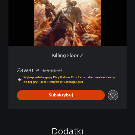
i
n
g
F
l
o
o
r
2
Killing Floor 2
Zawarte
129,00 zl
Zastosowano zniżkę z oryginalnej ceny wynoszą
Wykup subskrypcję PlayStation Plus Extra, aby uzyskać dostęp
do tej gry i setek innych w katalogu gier
Subskrybuj
Dodatki