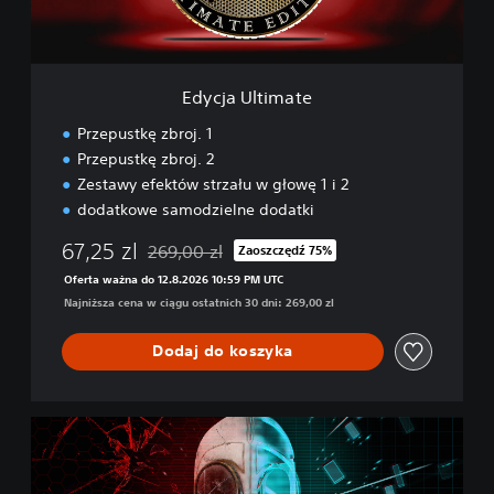
i
m
a
t
Edycja Ultimate
e
Przepustkę zbroj. 1
Przepustkę zbroj. 2
Zestawy efektów strzału w głowę 1 i 2
dodatkowe samodzielne dodatki
67,25 zl
269,00 zl
Zaoszczędź 75%
Zastosowano zniżkę z oryginalnej ceny wynoszą
Oferta ważna do 12.8.2026 10:59 PM UTC
Najniższa cena w ciągu ostatnich 30 dni: 269,00 zl
Dodaj do koszyka
D
o
u
b