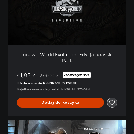
s
s
i
c
W
o
r
l
d
Jurassic World Evolution: Edycja Jurassic
E
Park
v
o
l
41,85 zl
279,00 zl
Zaoszczędź 85%
Zastosowano zniżkę z oryginalnej ceny wynosząc
u
Oferta ważna do 12.8.2026 10:59 PM UTC
t
Najniższa cena w ciągu ostatnich 30 dni: 279,00 zl
i
o
n
Dodaj do koszyka
:
E
d
J
y
u
c