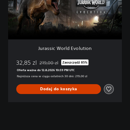
s
x
s
e
i
E
c
d
W
i
o
t
r
i
l
o
d
n
Jurassic World Evolution
E
v
o
32,85 zl
219,00 zl
Zaoszczędź 85%
Zastosowano zniżkę z oryginalnej ceny wynoszą
l
Oferta ważna do 12.8.2026 10:59 PM UTC
u
Najniższa cena w ciągu ostatnich 30 dni: 219,00 zl
t
i
o
Dodaj do koszyka
n