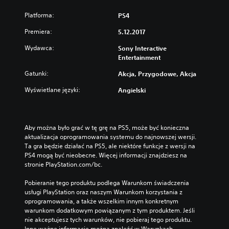
Platforma:
PS4
Premiera:
5.12.2017
Wydawca:
Sony Interactive
Entertainment
Gatunki:
Akcja, Przygodowe, Akcja
Wyświetlane języki:
Angielski
Aby można było grać w tę grę na PS5, może być konieczna 
aktualizacja oprogramowania systemu do najnowszej wersji. 
Ta gra będzie działać na PS5, ale niektóre funkcje z wersji na 
PS4 mogą być nieobecne. Więcej informacji znajdziesz na 
stronie PlayStation.com/bc.
Pobieranie tego produktu podlega Warunkom świadczenia 
usługi PlayStation oraz naszym Warunkom korzystania z 
oprogramowania, a także wszelkim innym konkretnym 
warunkom dodatkowym powiązanym z tym produktem. Jeśli 
nie akceptujesz tych warunków, nie pobieraj tego produktu. 
Inne ważne informacje można znaleźć w Warunkach 