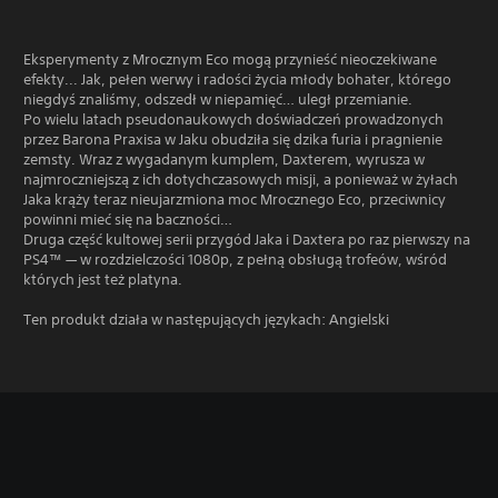
Eksperymenty z Mrocznym Eco mogą przynieść nieoczekiwane
efekty... Jak, pełen werwy i radości życia młody bohater, którego
niegdyś znaliśmy, odszedł w niepamięć… uległ przemianie.
Po wielu latach pseudonaukowych doświadczeń prowadzonych
przez Barona Praxisa w Jaku obudziła się dzika furia i pragnienie
zemsty. Wraz z wygadanym kumplem, Daxterem, wyrusza w
najmroczniejszą z ich dotychczasowych misji, a ponieważ w żyłach
Jaka krąży teraz nieujarzmiona moc Mrocznego Eco, przeciwnicy
powinni mieć się na baczności…
Druga część kultowej serii przygód Jaka i Daxtera po raz pierwszy na
PS4™ — w rozdzielczości 1080p, z pełną obsługą trofeów, wśród
których jest też platyna.
Ten produkt działa w następujących językach: Angielski