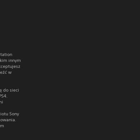
tation
lkim innym
ceptujesz
leźć w
.
 do sieci
PS4.
mi
miotu Sony
mowania.
em