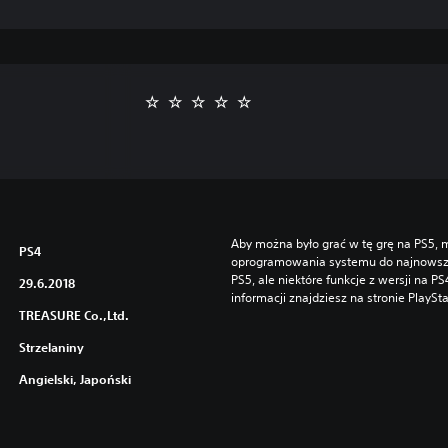
Aby można było grać w tę grę na PS5, m
PS4
oprogramowania systemu do najnowszej 
PS5, ale niektóre funkcje z wersji na P
29.6.2018
informacji znajdziesz na stronie PlaySt
TREASURE Co.,Ltd.
Strzelaniny
Angielski, Japoński