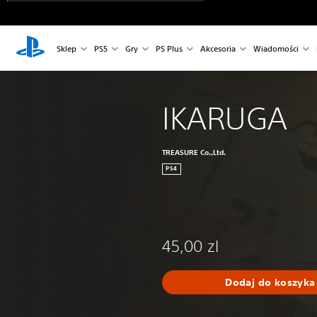
Sklep
PS5
Gry
PS Plus
Akcesoria
Wiadomości
IKARUGA
TREASURE Co.,Ltd.
PS4
45,00 zl
Dodaj do koszyka