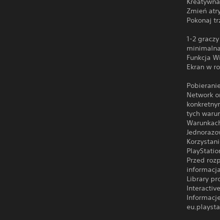
Kreatywna 
Zmień atry
Pokonaj t
1-2 graczy
minimalna
Funkcja W
Ekran w r
Pobierani
Network o
konkretny
tych waru
Warunkach
Jednorazo
Korzystan
PlayStati
Przed roz
informacj
Library p
Interacti
Informacj
eu.playsta