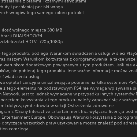
strzelanka z białymi i czarnymi atrybutami
buty i pochłaniaj pociski wroga
rzech wrogów tego samego koloru po kolei
 ilość wolnego miejsca 380 MB
ibracji DUALSHOCK®4
ozdzielczości HDTV: 720p,1080p
e tego produktu podlega Warunkom świadczenia usługi w sieci PlayS
raz naszym Warunkom korzystania z oprogramowania, a także wsze
m warunkom dodatkowym powiązanym z tym produktem. Jeśli nie ak
nków, nie pobieraj tego produktu. Inne ważne informacje można zna
 świadczenia usługi.
wa opłata licencyjna umożliwiająca pobranie na kilka systemów PS4
ie z tego elementu na podstawowym PS4 nie wymaga wpisywania się
on Network, jest to jednak wymagane w przypadku innych systemów 
poczęciem korzystania z tego produktu należy zapoznać się z ważny
ami dotyczącymi zdrowia w sekcji Ostrzeżenia zdrowotne.
rograms ©Sony Interactive Entertainment Inc. wyłączna licencja pod
ve Entertainment Europe. Obowiązują Warunki korzystania z oprogra
e dotyczące wszystkich praw użytkowania można znaleźć pod adres
tion.com/legal.