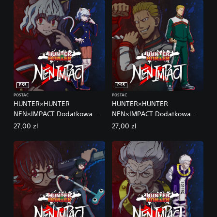
PS5
PS5
POSTAĆ
POSTAĆ
HUNTER×HUNTER
HUNTER×HUNTER
NEN×IMPACT Dodatkowa
NEN×IMPACT Dodatkowa
postać 1 Neferpitou
postać 2 Phinks
27,00 zl
27,00 zl