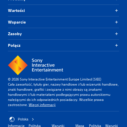
ż
y
Wartości
ć
s
Wsparcie
z
y
Zasoby
b
k
o
Połącz
ś
ć
g
r
y
n
© 2026 Sony Interactive Entertainment Europe Limited (SIEE)
a
Cała zawartość, tytuły gier, nazwy handlowe i/lub wizerunki handlowe,
o
znaki handlowe, grafiki i związane z nimi obrazy są znakami
g
handlowymi i/lub materiałami podlegającymi prawu autorskiemu
r
należącymi do ich odpowiednich posiadaczy. Wszelkie prawa
a
zastrzeżone.
Więcej informacji
n
i
c
Polska
z
Informacje
Polityka
Warunki
Mapa
Polityka
Warunki
o