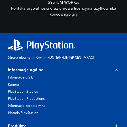
SYSTEM WORKS.
y
Polityka prywatności oraz umowa licencyjna użytkownika
(
końcowego gry
p
o
d
s
t
a
w
o
Strona główna
Gry
HUNTER×HUNTER NEN×IMPACT
w
e
Informacje ogólne
)
Informacje o SIE
M
Kariera
o
ż
PlayStation Studios
e
PlayStation Productions
s
z
Informacje korporacyjne
o
Historia PlayStation
b
n
i
Produkty