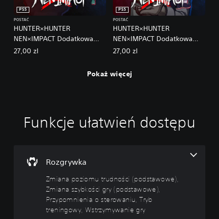
PS5
PS5
POSTAĆ
POSTAĆ
HUNTER×HUNTER
HUNTER×HUNTER
NEN×IMPACT Dodatkowa
NEN×IMPACT Dodatkowa
postać 3 Shizuku
postać 4 Zeno
27,00 zl
27,00 zl
Pokaż więcej
Funkcje ułatwień dostępu
Z
m
i
a
n
Rozgrywka
a
Zmiana poziomu trudności (podstawowe),
p
Zmiana szybkości gry (podstawowe),
o
z
Przypomnienia o sterowaniu, Tryb
i
treningowy, Wstrzymywanie gry
o