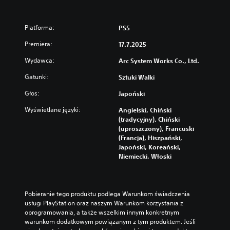
a
l
t
Platforma:
PS5
e
r
Premiera:
17.7.2025
n
a
Wydawca:
Arc System Works Co., Ltd.
t
y
Gatunki:
Sztuki Walki
w
Głos:
Japoński
n
e
Wyświetlane języki:
Angielski, Chiński
u
(tradycyjny), Chiński
s
(uproszczony), Francuski
t
(Francja), Hiszpański,
a
Japoński, Koreański,
w
Niemiecki, Włoski
i
e
n
i
Pobieranie tego produktu podlega Warunkom świadczenia 
e
usługi PlayStation oraz naszym Warunkom korzystania z 
w
oprogramowania, a także wszelkim innym konkretnym 
s
warunkom dodatkowym powiązanym z tym produktem. Jeśli 
t