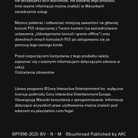
nie akceptujesz tych warunków, nie pobieraj tego produktu. 
ę
Inne ważne informacje można znaleźć w Warunkach 
p
świadczenia usługi.
n
e
Możesz pobierać i odtwarzać niniejszą zawartość na głównej 
.
konsoli PS5 skojarzonej z Twoim kontem (za pośrednictwem 
ustawienia „Udostępnianie konsoli i granie offline”) oraz 
Z
dowolnych innych konsolach PS5 po zalogowaniu się za 
m
pomocą tego samego konta.
i
Przed rozpoczęciem korzystania z tego produktu należy 
a
zapoznać się z ważnymi informacjami dotyczącymi zdrowia w 
n
sekcji 
a
Ostrzeżenia zdrowotne
s
.
z
y
Library programs ©Sony Interactive Entertainment Inc. wyłączna 
b
licencja podmiotu Sony Interactive Entertainment Europe. 
Obowiązują Warunki korzystania z oprogramowania. Informacje 
k
dotyczące wszystkich praw użytkowania można znaleźć pod 
o
adresem eu.playstation.com/legal.
ś
c
i
g
©P1998-2025 ©V・N・M ©bushiroad Published by ARC
r