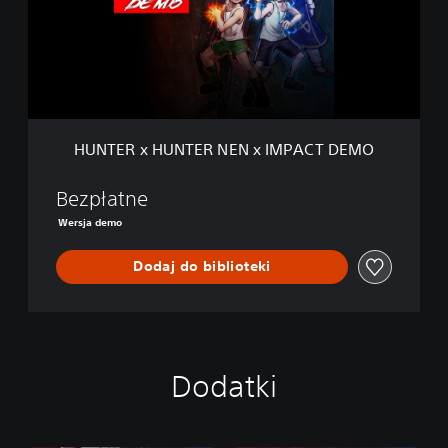
R
x
H
U
N
T
E
R
HUNTER x HUNTER NEN x IMPACT DEMO
N
E
N
Bezpłatne
x
Wersja demo
I
M
Dodaj do biblioteki
P
A
C
T
D
E
Dodatki
M
O