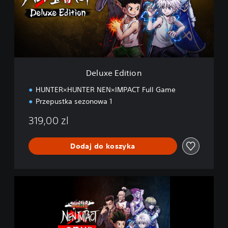
E
d
i
t
i
o
n
Deluxe Edition
HUNTER×HUNTER NEN×IMPACT Full Game
Przepustka sezonowa 1
319,00 zl
Dodaj do koszyka
H
U
N
T
E