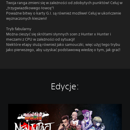
Twoja ranga zmieni się w zależności od zdobytych punktów! Celuj w
„trzygwiazdkowego łowcę”!
Poważne bitwy o karty G.I. są również możliwe! Celuj w ukończenie
wyznaczonych kieszeni!
Tryb fabularny
Można cieszyć się skrótami słynnych scen z Hunter x Hunter i
meczami z CPU w zależności od sytuacji!
Niektóre etapy służą również jako samouczki, więc użyj tego trybu
jako pierwszego, aby uzyskać podstawową wiedzę o tym, jak grać!
Edycje:
S
t
a
n
d