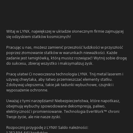
Witaj w LYNX, największej w układzie słonecznym firmie zajmującej
się odzyskiem statków kosmicznych!
Pracując u nas, możesz zamienić przeszłość ludzkości w przyszłość
poprzez złomowanie statków w warunkach nieważkości. Każde
zadanie jest łamigłówką, którą musisz rozwiązać! Wytnij sobie drogę
do sukcesu, zbieraj wszystko i maksymalizuj zysk.
Pracę ułatwi Ci nowoczesna technologia LYNX. Tnij metal laserem i
używaj chwytaka, aby łatwo przemieszczać elementy statku.
Zdobywaj ulepszenia, takie jak ładunki wybuchowe, czujniki i
wyposażenie ochronne.
Uważaj z tymi narzędziami! Niebezpieczeństwa, które napotkasz,
obejmują wybuchy spowodowane dekompresją, paliwo,
elektryczność i promieniowanie. Technologia EverWork™ chroni
Twoje życie, ale nie nasze zyski.
Rozpocznij przygodę z LYNX! Saldo należności:
1 252 594 441 kredytów