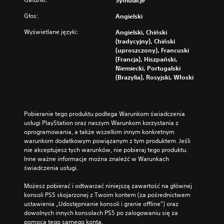
Symulacje
Głos:
Angielski
Wyświetlane języki:
Angielski, Chiński
(tradycyjny), Chiński
(uproszczony), Francuski
(Francja), Hiszpański,
Niemiecki, Portugalski
(Brazylia), Rosyjski, Włoski
Pobieranie tego produktu podlega Warunkom świadczenia 
usługi PlayStation oraz naszym Warunkom korzystania z 
oprogramowania, a także wszelkim innym konkretnym 
warunkom dodatkowym powiązanym z tym produktem. Jeśli 
nie akceptujesz tych warunków, nie pobieraj tego produktu. 
Inne ważne informacje można znaleźć w Warunkach 
świadczenia usługi.
Możesz pobierać i odtwarzać niniejszą zawartość na głównej 
konsoli PS5 skojarzonej z Twoim kontem (za pośrednictwem 
ustawienia „Udostępnianie konsoli i granie offline”) oraz 
dowolnych innych konsolach PS5 po zalogowaniu się za 
pomocą tego samego konta.