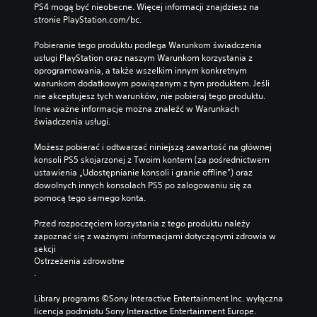
PS4 mogą być nieobecne. Więcej informacji znajdziesz na 
stronie PlayStation.com/bc.
Pobieranie tego produktu podlega Warunkom świadczenia 
usługi PlayStation oraz naszym Warunkom korzystania z 
oprogramowania, a także wszelkim innym konkretnym 
warunkom dodatkowym powiązanym z tym produktem. Jeśli 
nie akceptujesz tych warunków, nie pobieraj tego produktu. 
Inne ważne informacje można znaleźć w Warunkach 
świadczenia usługi.
Możesz pobierać i odtwarzać niniejszą zawartość na głównej 
konsoli PS5 skojarzonej z Twoim kontem (za pośrednictwem 
ustawienia „Udostępnianie konsoli i granie offline”) oraz 
dowolnych innych konsolach PS5 po zalogowaniu się za 
pomocą tego samego konta.
Przed rozpoczęciem korzystania z tego produktu należy 
zapoznać się z ważnymi informacjami dotyczącymi zdrowia w 
sekcji 
Ostrzeżenia zdrowotne
.
Library programs ©Sony Interactive Entertainment Inc. wyłączna 
licencja podmiotu Sony Interactive Entertainment Europe. 