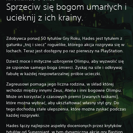
Sprzeciw się bogom umarłych i
ucieknij z ich krainy.
Zdobywca ponad 50 tytułów Gry Roku, Hades jest tytułem z
gatunku „tnij i siecz” roguelike, którego akcja rozgrywa się w
lochach. Teraz jest dostępny po raz pierwszy na PlayStation.
Dzierż moce i mityczne uzbrojenie Olimpu, aby wyzwolić się
ze szponów samego boga śmierci. Zyskaj na sile i odkrywaj
fabułę w każdej niepowtarzalnej próbie ucieczki.
Zagreusowi pomaga jego liczna rodzina, w skład której
wchodzi między innymi Zeus, Atena i inni bogowie Olimpu.
Może on korzystać z czasowych premii (zwanych łaskami),
które można wybrać, aby ukształtować własny styl gry. Do
tego dochodzą stałe ulepszenia, które można zyskać podczas
każdej rozgrywki.
Hades łączy najlepsze aspekty docenionych przez krytyków
tytułów od Supergiant, w tym dynamiczną akcję gry Bastion,