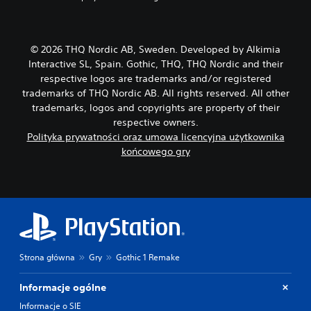
r
m
,
i
a
y
a
a
ć
b
b
d
g
e
y
a
© 2026 THQ Nordic AB, Sweden. Developed by Alkimia
r
z
ł
n
Interactive SL, Spain. Gothic, THQ, THQ Nordic and their
ę
j
a
y
p
respective logos are trademarks and/or registered
t
e
c
o
trademarks of THQ Nordic AB. All rights reserved. All other
w
h
d
d
trademarks, logos and copyrights are property of their
i
p
n
c
e
respective owners.
r
o
z
j
z
Polityka prywatności oraz umowa licencyjna użytkownika
a
c
b
e
końcowego gry
s
z
y
z
r
e
ł
g
o
s
o
ł
z
n
g
ó
g
o
e
w
r
o
n
g
y
d
e
o
w
c
p
n
k
Strona główna
Gry
Gothic 1 Remake
z
o
i
a
y
s
l
c
t
t
Informacje ogólne
u
i
a
a
b
Informacje o SIE
s
ć
c