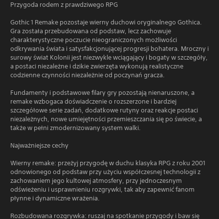
Przygoda rodem z prawdziwego RPG
Gothic 1 Remake pozostaje wierny duchowi oryginalnego Gothica.
Gra została przebudowana od podstaw, lecz zachowuje
charakterystyczne poczucie nieograniczonych możliwości
odkrywania świata i satysfakcjonującej progresji bohatera. Mroczny i
surowy świat Kolonii jest niezwykle wciągający i bogaty w szczegóły,
a postaci niezależne i dzikie zwierzęta wykonują realistyczne
codzienne czynności niezależnie od poczynań gracza.
Fundamenty i podstawowe filary gry pozostają nienaruszone, a
remake wzbogaca doświadczenie o rozszerzone i bardziej
szczegółowe serie zadań, dodatkowe rutyny oraz reakcje postaci
niezależnych, nowe umiejętności przemieszczania się po świecie, a
także w pełni zmodernizowany system walki.
Najważniejsze cechy
Wierny remake: przeżyj przygodę w duchu klasyka RPG z roku 2001
odnowionego od podstaw przy użyciu współczesnej technologii z
zachowaniem jego kultowej atmosfery, przy jednoczesnym
odświeżeniu i usprawnieniu rozgrywki, tak aby zapewnić fanom
płynne i dynamiczne wrażenia.
Rozbudowana rozgrywka: ruszaj na spotkanie przygody i baw się