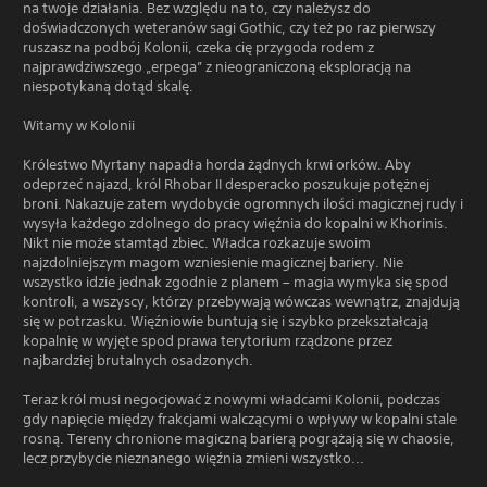
na twoje działania. Bez względu na to, czy należysz do
doświadczonych weteranów sagi Gothic, czy też po raz pierwszy
ruszasz na podbój Kolonii, czeka cię przygoda rodem z
najprawdziwszego „erpega” z nieograniczoną eksploracją na
niespotykaną dotąd skalę.
Witamy w Kolonii
Królestwo Myrtany napadła horda żądnych krwi orków. Aby
odeprzeć najazd, król Rhobar II desperacko poszukuje potężnej
broni. Nakazuje zatem wydobycie ogromnych ilości magicznej rudy i
wysyła każdego zdolnego do pracy więźnia do kopalni w Khorinis.
Nikt nie może stamtąd zbiec. Władca rozkazuje swoim
najzdolniejszym magom wzniesienie magicznej bariery. Nie
wszystko idzie jednak zgodnie z planem – magia wymyka się spod
kontroli, a wszyscy, którzy przebywają wówczas wewnątrz, znajdują
się w potrzasku. Więźniowie buntują się i szybko przekształcają
kopalnię w wyjęte spod prawa terytorium rządzone przez
najbardziej brutalnych osadzonych.
Teraz król musi negocjować z nowymi władcami Kolonii, podczas
gdy napięcie między frakcjami walczącymi o wpływy w kopalni stale
rosną. Tereny chronione magiczną barierą pogrążają się w chaosie,
lecz przybycie nieznanego więźnia zmieni wszystko...