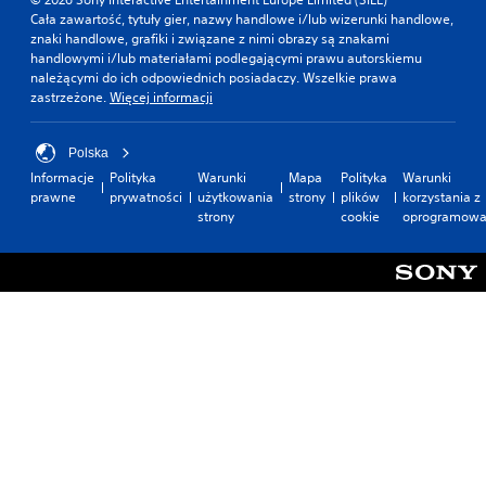
p
k
z
a
Cała zawartość, tytuły gier, nazwy handlowe i/lub wizerunki handlowe,
r
o
g
ć
znaki handlowe, grafiki i związane z nimi obrazy są znakami
e
p
r
i
handlowymi i/lub materiałami podlegającymi prawu autorskiemu
z
o
y
k
należącymi do ich odpowiednich posiadaczy. Wszelkie prawa
e
d
w
o
zastrzeżone.
Więcej informacji
n
c
k
r
t
z
a
z
o
a
n
y
Polska
w
s
i
s
a
Informacje
Polityka
Warunki
Mapa
Polityka
Warunki
g
e
t
n
prawne
prywatności
użytkowania
strony
plików
korzystania z
r
w
a
e
strony
cookie
oprogramowa
a
y
ć
p
n
m
z
r
i
a
m
z
a
g
e
y
o
a
n
u
f
r
u
ż
f
o
w
y
l
z
g
c
i
r
r
i
n
ó
z
u
e
ż
e
w
)
n
b
i
.
i
e
ę
a
z