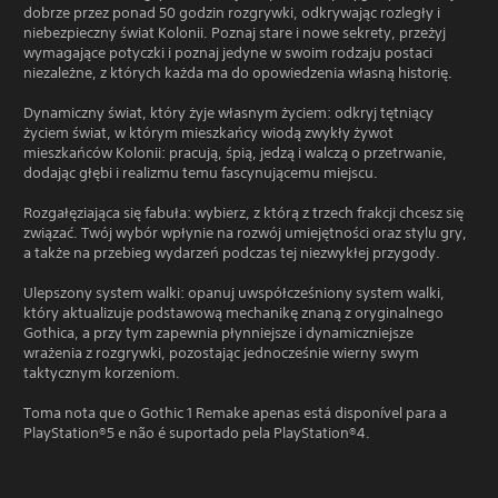
dobrze przez ponad 50 godzin rozgrywki, odkrywając rozległy i
niebezpieczny świat Kolonii. Poznaj stare i nowe sekrety, przeżyj
wymagające potyczki i poznaj jedyne w swoim rodzaju postaci
niezależne, z których każda ma do opowiedzenia własną historię.
Dynamiczny świat, który żyje własnym życiem: odkryj tętniący
życiem świat, w którym mieszkańcy wiodą zwykły żywot
mieszkańców Kolonii: pracują, śpią, jedzą i walczą o przetrwanie,
dodając głębi i realizmu temu fascynującemu miejscu.
Rozgałęziająca się fabuła: wybierz, z którą z trzech frakcji chcesz się
związać. Twój wybór wpłynie na rozwój umiejętności oraz stylu gry,
a także na przebieg wydarzeń podczas tej niezwykłej przygody.
Ulepszony system walki: opanuj uwspółcześniony system walki,
który aktualizuje podstawową mechanikę znaną z oryginalnego
Gothica, a przy tym zapewnia płynniejsze i dynamiczniejsze
wrażenia z rozgrywki, pozostając jednocześnie wierny swym
taktycznym korzeniom.
Toma nota que o Gothic 1 Remake apenas está disponível para a
PlayStation®5 e não é suportado pela PlayStation®4.