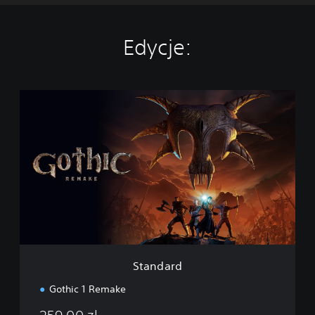
Edycje:
S
t
a
n
d
a
r
d
Standard
Gothic 1 Remake