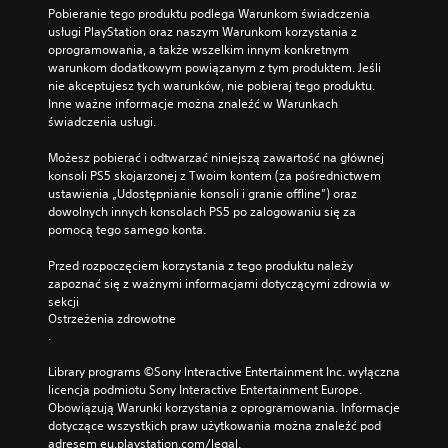
W
w
m
r
ł
Pobieranie tego produktu podlega Warunkom świadczenia 
k
s
i
z
ó
usługi PlayStation oraz naszym Warunkom korzystania z 
a
z
c
y
w
oprogramowania, a także wszelkim innym konkretnym 
ż
y
i
u
n
warunkom dodatkowym powiązanym z tym produktem. Jeśli 
d
s
e
ż
e
nie akceptujesz tych warunków, nie pobieraj tego produktu. 
e
t
c
y
j
Inne ważne informacje można znaleźć w Warunkach 
j
k
z
c
f
świadczenia usługi.
c
i
a
i
a
h
c
s
u
b
Możesz pobierać i odtwarzać niniejszą zawartość na głównej 
w
h
u
w
u
konsoli PS5 skojarzonej z Twoim kontem (za pośrednictwem 
i
s
)
i
ł
ustawienia „Udostępnianie konsoli i granie offline”) oraz 
l
t
.
ę
y
dowolnych innych konsolach PS5 po zalogowaniu się za 
i
r
k
i
pomocą tego samego konta.
m
o
s
k
M
o
n
z
w
Przed rozpoczęciem korzystania z tego produktu należy 
o
ż
.
e
e
zapoznać się z ważnymi informacjami dotyczącymi zdrowia w 
e
ż
j
s
sekcji 
s
l
c
Ostrzeżenia zdrowotne
t
z
i
z
.
i
w
w
c
i
s
o
i
Library programs ©Sony Interactive Entertainment Inc. wyłączna 
w
t
o
licencja podmiotu Sony Interactive Entertainment Europe. 
ś
y
r
n
Obowiązują Warunki korzystania z oprogramowania. Informacje 
p
ć
z
k
dotyczące wszystkich praw użytkowania można znaleźć pod 
o
g
y
i
adresem eu.playstation.com/legal.
w