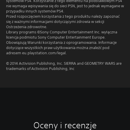
systemów PS4. Korzystanie z tego elementu na podstawowym PS4
nie wymaga wpisywania się do sieci PSN, jest to jednak wymagane w
przypadku innych systemów PS4.
Przed rozpoczęciem korzystania z tego produktu należy zapoznać
się z ważnymi informacjami dotyczącymi zdrowia w sekcji
Ostrzeżenia zdrowotne.
Library programs ©Sony Computer Entertainment Inc. wyłączna
licencja podmiotu Sony Computer Entertainment Europe.
Obowiązują Warunki korzystania z oprogramowania. Informacje
dotyczące wszystkich praw użytkowania można znaleźć pod
adresem eu.playstation.com/legal.
© 2014 Activision Publishing, Inc. SIERRA and GEOMETRY WARS are
trademarks of Activision Publishing, Inc
Oceny i recenzje