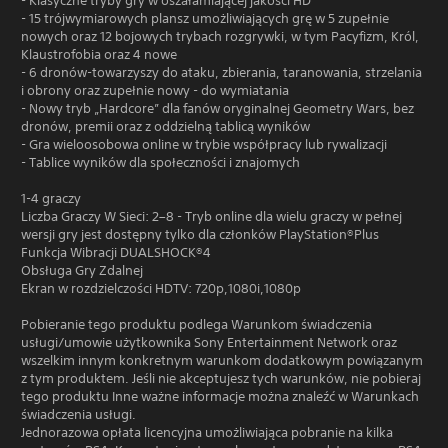
- Klasyczne tryby gry w oszałamiającej jakości HD
- 15 trójwymiarowych plansz umożliwiających grę w 5 zupełnie
nowych oraz 12 bojowych trybach rozgrywki, w tym Pacyfizm, Król,
Klaustrofobia oraz 4 nowe
- 6 dronów-towarzyszy do ataku, zbierania, taranowania, strzelania
i obrony oraz zupełnie nowy - do wymiatania
- Nowy tryb „Hardcore” dla fanów oryginalnej Geometry Wars, bez
dronów, premii oraz z oddzielną tablicą wyników
- Gra wieloosobowa online w trybie współpracy lub rywalizacji
- Tablice wyników dla społeczności i znajomych
1-4 graczy
Liczba Graczy W Sieci: 2–8 - Tryb online dla wielu graczy w pełnej
wersji gry jest dostępny tylko dla członków PlayStation®Plus
Funkcja Wibracji DUALSHOCK®4
Obsługa Gry Zdalnej
Ekran w rozdzielczości HDTV: 720p,1080i,1080p
Pobieranie tego produktu podlega Warunkom świadczenia
usługi/umowie użytkownika Sony Entertainment Network oraz
wszelkim innym konkretnym warunkom dodatkowym powiązanym
z tym produktem. Jeśli nie akceptujesz tych warunków, nie pobieraj
tego produktu Inne ważne informacje można znaleźć w Warunkach
świadczenia usługi.
Jednorazowa opłata licencyjna umożliwiająca pobranie na kilka