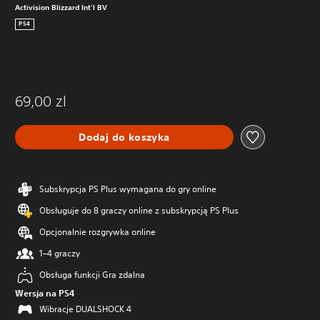
Activision Blizzard Int'l BV
PS4
69,00 zl
Dodaj do koszyka
Subskrypcja PS Plus wymagana do gry online
Obsługuje do 8 graczy online z subskrypcją PS Plus
Opcjonalnie rozgrywka online
1–4 graczy
Obsługa funkcji Gra zdalna
Wersja na PS4
Wibracje DUALSHOCK 4