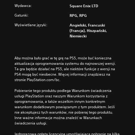
Wydawca:
Square Enix LTD
Gatunki:
RPG, RPG
Wyświetlane języki:
Angielski, Francuski
(Francja), Hiszpański,
Niemiecki
Aby można było grać w tę grę na PS5, może być konieczna 
aktualizacja oprogramowania systemu do najnowszej wersji. 
Ta gra będzie działać na PS5, ale niektóre funkcje z wersji na 
PS4 mogą być nieobecne. Więcej informacji znajdziesz na 
stronie PlayStation.com/bc.
Pobieranie tego produktu podlega Warunkom świadczenia 
usługi PlayStation oraz naszym Warunkom korzystania z 
oprogramowania, a także wszelkim innym konkretnym 
warunkom dodatkowym powiązanym z tym produktem. Jeśli 
nie akceptujesz tych warunków, nie pobieraj tego produktu. 
Inne ważne informacje można znaleźć w Warunkach 
świadczenia usługi.
Jednorazowa opłata licencyjna umożliwiająca pobranie na kilka 