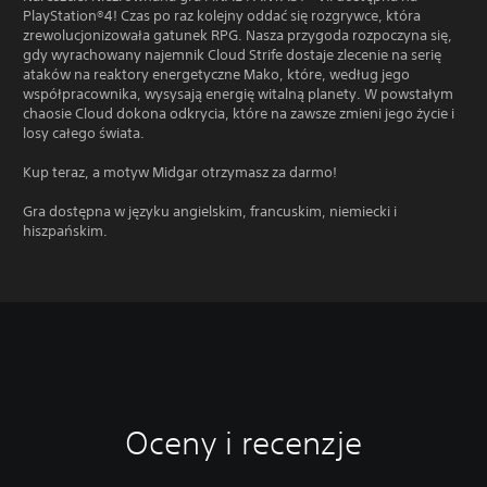
PlayStation®4! Czas po raz kolejny oddać się rozgrywce, która
zrewolucjonizowała gatunek RPG. Nasza przygoda rozpoczyna się,
gdy wyrachowany najemnik Cloud Strife dostaje zlecenie na serię
ataków na reaktory energetyczne Mako, które, według jego
współpracownika, wysysają energię witalną planety. W powstałym
chaosie Cloud dokona odkrycia, które na zawsze zmieni jego życie i
losy całego świata.
Kup teraz, a motyw Midgar otrzymasz za darmo!
Gra dostępna w języku angielskim, francuskim, niemiecki i
hiszpańskim.
Oceny i recenzje