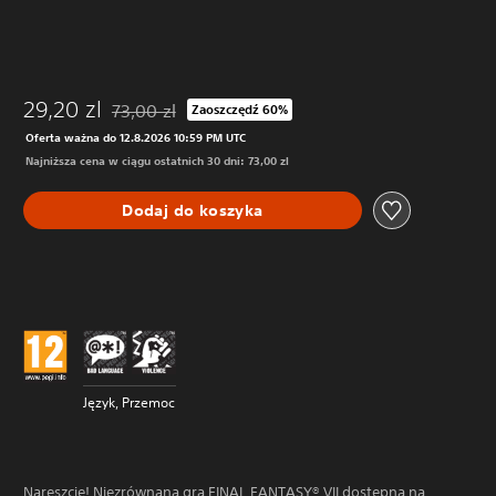
29,20 zl
73,00 zl
Zaoszczędź 60%
Zastosowano zniżkę z oryginalnej ceny wynoszącej 73
Oferta ważna do 12.8.2026 10:59 PM UTC
Najniższa cena w ciągu ostatnich 30 dni: 73,00 zl
Dodaj do koszyka
Język, Przemoc
Nareszcie! Niezrównana gra FINAL FANTASY® VII dostępna na