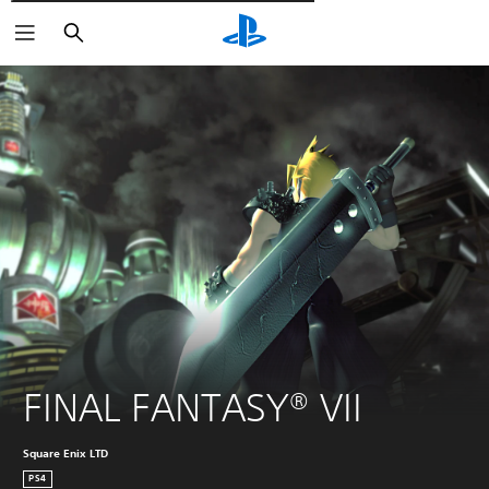
Wyszukaj
FINAL FANTASY® VII
Square Enix LTD
PS4