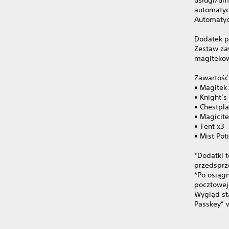
automatyc
Automatyc
Dodatek p
Zestaw za
magitekow
Zawartość
• Magitek 
• Knight’s
• Chestpl
• Magicite
• Tent x3
• Mist Pot
*Dodatki t
przedsprze
*Po osiąg
pocztowej
Wygląd st
Passkey” 