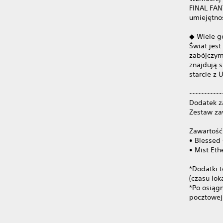
FINAL FAN
umiejętnoś
◆ Wiele g
Świat jes
zabójczym
znajdują s
starcie z
-----------
Dodatek z
Zestaw za
Zawartość
• Blessed 
• Mist Eth
*Dodatki t
(czasu lok
*Po osiąg
pocztowej