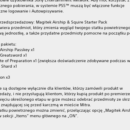
znego pobierania, w systemie PS5™ muszą być włączone funkcje
zne logowanie i Autowpisywanie.
rzedsprzedażowy: Magitek Airship & Squire Starter Pack
wiera przedmiot, który zmienia wygląd twojego statku powietrzneg
ą jednostkę, a także przydatne przedmioty pomocne na początku p
 pakietu:
Airship Passkey x1
 Greatsword x1
ate of Preparation x1 (zwiększa doświadczenie zdobywane podczas w
 Shard x1
ion x3
e są dostępne wyłącznie dla klientów, którzy zamówili produkt w
daży, i nie przysługują klientom, którzy kupią produkt po premierze
nięciu określonego etapu w grze możesz odebrać przedmioty ze skrz
 znajdującej się przed karczmą w mieście Mitra.
atku powietrznego można zmienić, przełączając opcję „Magitek Airs
w sekcji „Items” menu głównego na „ON”.