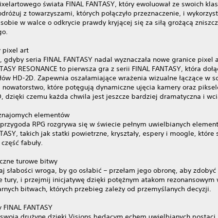
ixelartowego świata FINAL FANTASY, który ewoluował ze swoich kla
odróżuj z towarzyszami, których połączyło przeznaczenie, i wykorzyst
sobie w walce o odkrycie prawdy kryjącej się za siłą grożącą znisz
go.
pixel art
o, gdyby seria FINAL FANTASY nadal wyznaczała nowe granice pixel a
TASY RESONANCE to pierwsza gra z serii FINAL FANTASY, która dołą
ułów HD-2D. Zapewnia oszałamiające wrażenia wizualne łączące w s
 i nowatorstwo, które potęgują dynamiczne ujęcia kamery oraz pikse
, dzięki czemu każda chwila jest jeszcze bardziej dramatyczna i wc
znajomych elementów
 przygoda RPG rozgrywa się w świecie pełnym uwielbianych element
ASY, takich jak statki powietrzne, kryształy, espery i moogle, które
 część fabuły.
iczne turowe bitwy
aj słabości wroga, by go osłabić – przełam jego obronę, aby zdobyć
 tury, i przejmij inicjatywę dzięki potężnym atakom rezonansowym
rnych bitwach, których przebieg zależy od przemyślanych decyzji.
y FINAL FANTASY
swoją drużynę dzięki Visions będącym echem uwielbianych postaci z