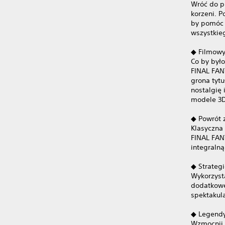
Wróć do p
korzeni. P
by pomóc 
wszystkie
◆ Filmowy 
Co by był
FINAL FAN
grona tyt
nostalgię
modele 3D
◆ Powrót 
Klasyczna
FINAL FANT
integralną
◆ Strateg
Wykorzyst
dodatkowe
spektakula
◆ Legend
Wzmocnij 