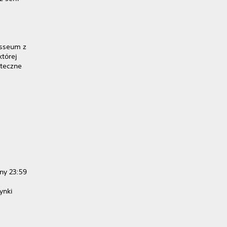
osseum z
tórej
ateczne
ny 23:59
ynki