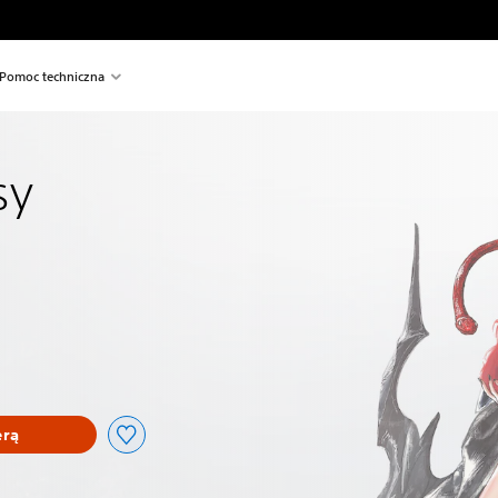
Pomoc techniczna
sy
erą