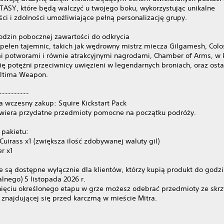
TASY, które będą walczyć u twojego boku, wykorzystując unikalne
ci i zdolności umożliwiające pełną personalizację grupy.
odzin pobocznej zawartości do odkrycia
t pełen tajemnic, takich jak wędrowny mistrz miecza Gilgamesh, Col
i potworami i równie atrakcyjnymi nagrodami, Chamber of Arms, w k
ię potężni przeciwnicy uwięzieni w legendarnych broniach, oraz ost
 Ultima Weapon.
----------
a wczesny zakup: Squire Kickstart Pack
wiera przydatne przedmioty pomocne na początku podróży.
 pakietu:
Cuirass x1 (zwiększa ilość zdobywanej waluty gil)
er x1
e są dostępne wyłącznie dla klientów, którzy kupią produkt do godzi
alnego) 5 listopada 2026 r.
nięciu określonego etapu w grze możesz odebrać przedmioty ze skrz
 znajdującej się przed karczmą w mieście Mitra.