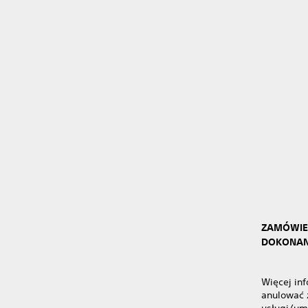
ZAMÓWIE
DOKONAN
Więcej in
anulować 
usługi/um