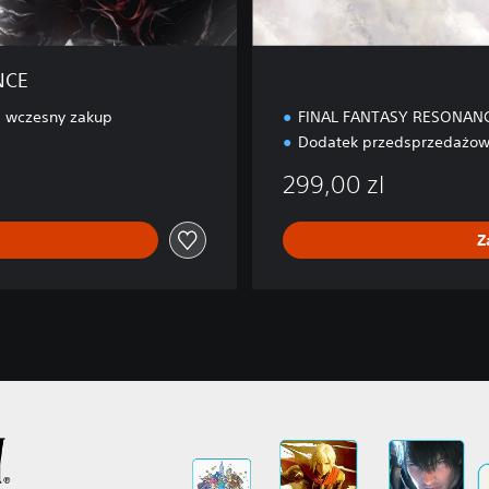
i
t
i
NCE
o
n
 wczesny zakup
FINAL FANTASY RESONAN
Dodatek przedsprzedażo
299,00 zl
Z