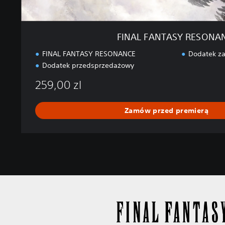
O
N
A
FINAL FANTASY RESONA
N
C
FINAL FANTASY RESONANCE
Dodatek za
E
Dodatek przedsprzedażowy
259,00 zl
Zamów przed premierą