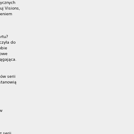
sycznych
uj Visions,
czeniem
rtu?
czyła do
obie
lowe
iągająca.
ów serii
 stanowią
 w
 serii