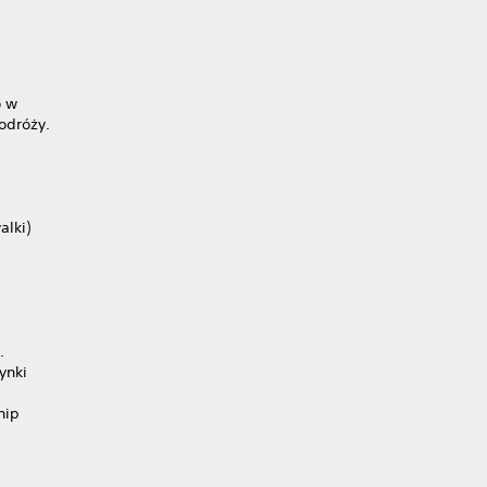
o w
odróży.
alki)
.
ynki
hip