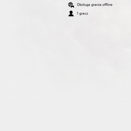
Obsługa grania offline
1 gracz