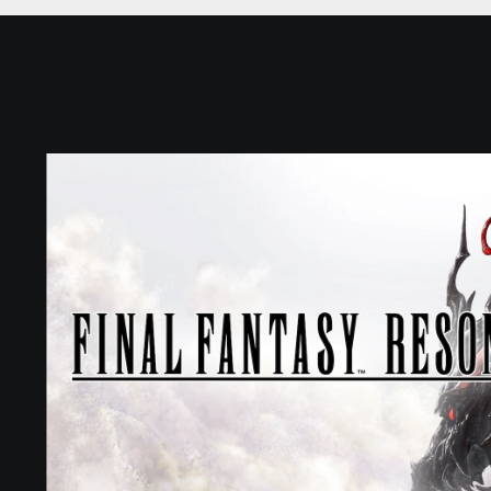
F
I
N
A
L
F
A
N
T
A
S
Y
R
E
S