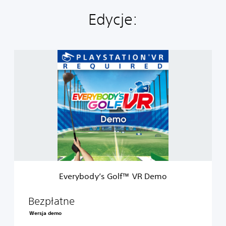
Edycje:
E
v
e
r
y
b
o
d
y
’
s
G
o
Everybody’s Golf™ VR Demo
l
f
™
Bezpłatne
V
Wersja demo
R