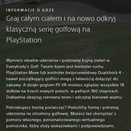
INFORMACJE O GRZE
Graj całym ciałem i na nowo odkryj
klasyczną serię golfową na
PlayStation.
Wymierz idealne uderzenie i podziwiaj bujną zieleń w
Everybody’s Golf. Twoim kijem jest kontroler ruchu
PlayStation Move lub kontroler bezprzewodowy Dualshock 4 -
nawet początkujący golfiści mogą z łatwością dołączyć do
zabawy. A dzięki goglom PS VR możesz oglądać wszystkie 18
dołków na trzech nowych polach, w pełnych 360 stopniach.
Dokładnie obejrzyj nierówny teren i odczytaj kierunek wiatru.
Potrzebujesz trochę poćwiczyć? Podszlifuj formę i potrenuj
uderzenia na strzelnicy golfowej. Możesz też skorzystać z
pomocy własnego, personalizowanego wirtualnego
pomocnika, który służy wskazówkami i podpowiedziami.