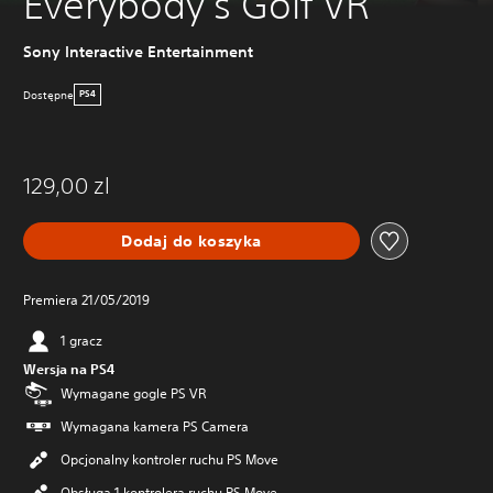
Everybody's Golf VR
Sony Interactive Entertainment
Dostępne
PS4
129,00 zl
Dodaj do koszyka
Premiera 21/05/2019
1 gracz
Wersja na PS4
Wymagane gogle PS VR
Wymagana kamera PS Camera
Opcjonalny kontroler ruchu PS Move
Obsługa 1 kontrolera ruchu PS Move