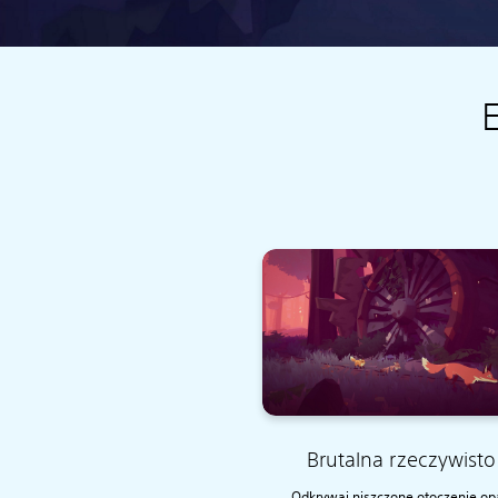
E
Brutalna rzeczywisto
Odkrywaj niszczone otoczenie op