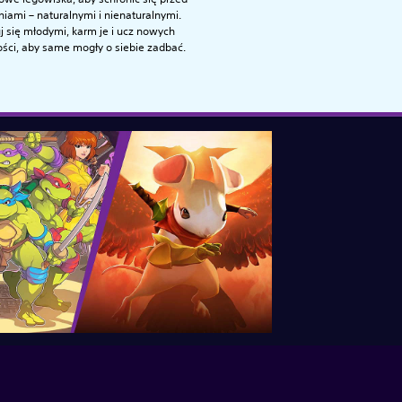
iami – naturalnymi i nienaturalnymi.
j się młodymi, karm je i ucz nowych
ści, aby same mogły o siebie zadbać.