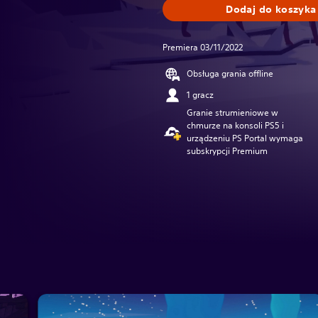
Dodaj do koszyka
Premiera 03/11/2022
Obsługa grania offline
1 gracz
Granie strumieniowe w
chmurze na konsoli PS5 i
urządzeniu PS Portal wymaga
subskrypcji Premium