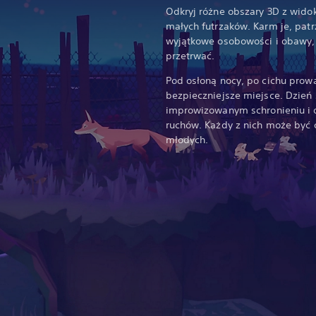
Odkryj różne obszary 3D z wido
małych futrzaków. Karm je, patr
wyjątkowe osobowości i obawy,
przetrwać.
Pod osłoną nocy, po cichu prow
bezpieczniejsze miejsce. Dzie
improwizowanym schronieniu i 
ruchów. Każdy z nich może być o
młodych.