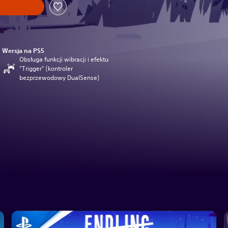
Wersja na PS5
Obsługa funkcji wibracji i efektu
"Trigger" (kontroler
bezprzewodowy DualSense)