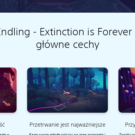
ndling - Extinction is Forever
główne cechy
ść
Przetrwanie jest najważniejsze
Przy
arte o
Karm swoje młode polując na inne zwierzęta i
Znajduj n