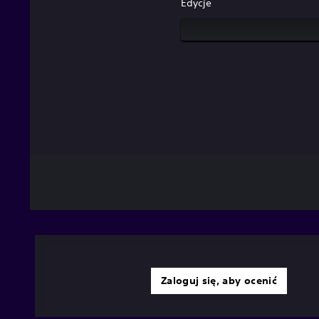
Edycje
Zaloguj się, aby ocenić