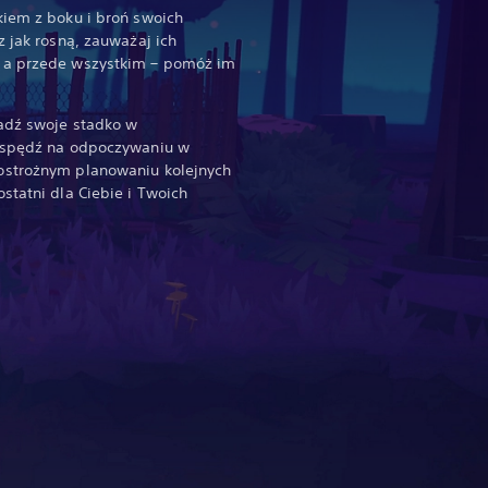
kiem z boku i broń swoich
z jak rosną, zauważaj ich
 a przede wszystkim – pomóż im
adź swoje stadko w
ń spędź na odpoczywaniu w
ostrożnym planowaniu kolejnych
statni dla Ciebie i Twoich