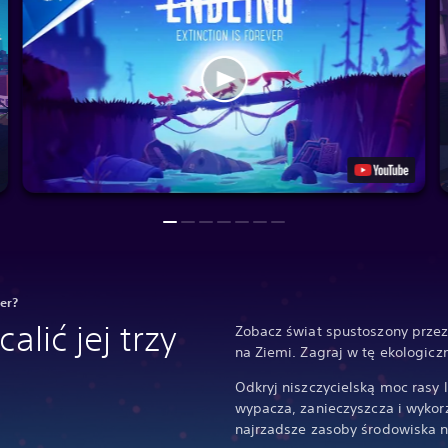
ver?
alić jej trzy
Zobacz świat spustoszony przez 
na Ziemi. Zagraj w tę ekologicz
Odkryj niszczycielską moc rasy l
wypacza, zanieczyszcza i wykorz
najrzadsze zasoby środowiska 