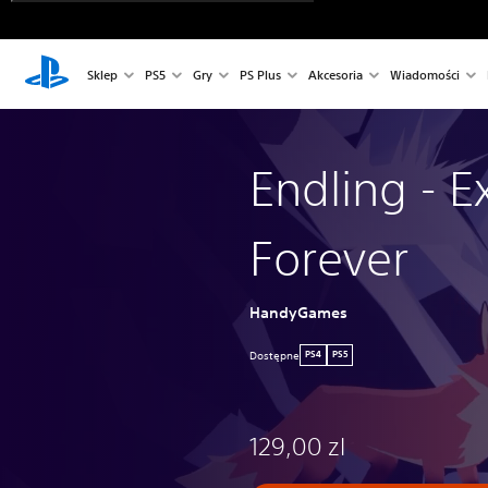
Sklep
PS5
Gry
PS Plus
Akcesoria
Wiadomości
Endling - Ex
Forever
HandyGames
Dostępne
PS4
PS5
129,00 zl