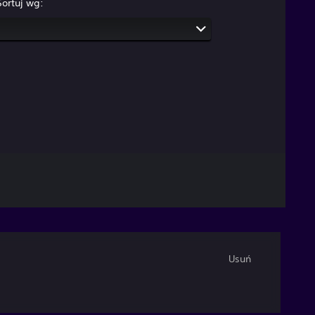
Sortuj wg:
Usuń