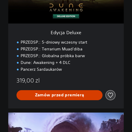
e
l
u
x
e
Edycja Deluxe
PRZEDSP.: 5-dniowy wczesny start
PRZEDSP.: Terrarium Muad'diba
PRZEDSP.: Globalna próbka barw
Dune: Awakening + 4 DLC
Pancerz Sardaukarów
319,00 zl
Zamów przed premierą
E
d
y