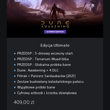
c
j
a
U
l
t
i
m
a
t
Edycja Ultimate
e
PRZEDSP.: 5-dniowy wczesny start
PRZEDSP.: Terrarium Muad'diba
PRZEDSP.: Globalna próbka barw
Dune: Awakening + 4 DLC
Filtrak + Pancerz Sardaukarów (2021)
Zestaw budowlany kaladańskiego pałacu
Wyjątkowe próbki barw
Cyfrowy artbook i ścieżka dźwiękowa
409,00 zl