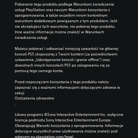
y
a
a
k
Pobieranie tego produktu podlega Warunkom świadczenia 
z
c
z
n
ó
usługi PlayStation oraz naszym Warunkom korzystania z 
y
h
g
i
w
oprogramowania, a także wszelkim innym konkretnym 
u
d
ł
u
(
warunkom dodatkowym powiązanym z tym produktem. Jeśli 
ż
i
o
nie akceptujesz tych warunków, nie pobieraj tego produktu. 
p
y
W
a
s
Inne ważne informacje można znaleźć w Warunkach 
c
o
k
l
u
świadczenia usługi.
i
a
d
o
a
u
ż
s
g
n
Możesz pobierać i odtwarzać niniejszą zawartość na głównej 
w
d
ó
t
i
konsoli PS5 skojarzonej z Twoim kontem (za pośrednictwem 
i
e
w
w
a
ustawienia „Udostępnianie konsoli i granie offline”) oraz 
ę
j
w
p
w
dowolnych innych konsolach PS5 po zalogowaniu się za 
k
c
g
r
o
pomocą tego samego konta.
s
h
r
o
w
z
w
z
w
Przed rozpoczęciem korzystania z tego produktu należy 
e
e
i
e
a
zapoznać się z ważnymi informacjami dotyczącymi zdrowia w 
j
)
l
.
d
sekcji 
c
i
D
z
Ostrzeżenia zdrowotne
z
m
o
a
.
W
c
o
s
n
i
y
ż
t
i
Library programs ©Sony Interactive Entertainment Inc. wyłączna 
o
e
r
ę
a
licencja podmiotu Sony Interactive Entertainment Europe. 
n
s
a
p
t
Obowiązują Warunki korzystania z oprogramowania. Informacje 
k
z
ź
n
e
dotyczące wszystkich praw użytkowania można znaleźć pod 
i
s
e
k
n
adresem eu.playstation.com/legal.