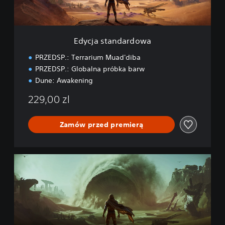
n
d
a
r
Edycja standardowa
d
o
PRZEDSP.: Terrarium Muad'diba
w
PRZEDSP.: Globalna próbka barw
a
Dune: Awakening
229,00 zl
Zamów przed premierą
E
d
y
c
j
a
D