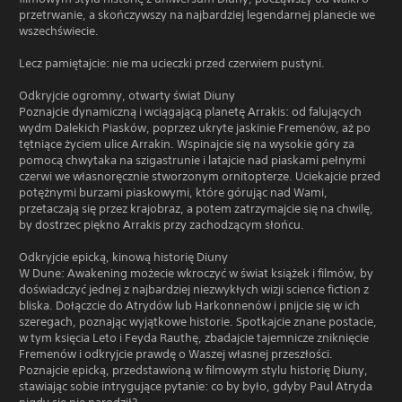
przetrwanie, a skończywszy na najbardziej legendarnej planecie we
wszechświecie.
Lecz pamiętajcie: nie ma ucieczki przed czerwiem pustyni.
Odkryjcie ogromny, otwarty świat Diuny
Poznajcie dynamiczną i wciągającą planetę Arrakis: od falujących
wydm Dalekich Piasków, poprzez ukryte jaskinie Fremenów, aż po
tętniące życiem ulice Arrakin. Wspinajcie się na wysokie góry za
pomocą chwytaka na szigastrunie i latajcie nad piaskami pełnymi
czerwi we własnoręcznie stworzonym ornitopterze. Uciekajcie przed
potężnymi burzami piaskowymi, które górując nad Wami,
przetaczają się przez krajobraz, a potem zatrzymajcie się na chwilę,
by dostrzec piękno Arrakis przy zachodzącym słońcu.
Odkryjcie epicką, kinową historię Diuny
W Dune: Awakening możecie wkroczyć w świat książek i filmów, by
doświadczyć jednej z najbardziej niezwykłych wizji science fiction z
bliska. Dołączcie do Atrydów lub Harkonnenów i pnijcie się w ich
szeregach, poznając wyjątkowe historie. Spotkajcie znane postacie,
w tym księcia Leto i Feyda Rauthę, zbadajcie tajemnicze zniknięcie
Fremenów i odkryjcie prawdę o Waszej własnej przeszłości.
Poznajcie epicką, przedstawioną w filmowym stylu historię Diuny,
stawiając sobie intrygujące pytanie: co by było, gdyby Paul Atryda