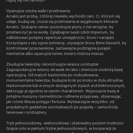
nigdy się nie narodził?
Opanujcie sztukę walki i przetrwania
Arrakis jest próbą, z której niewielu wychodzi cało. Ci, którym się
udaje, budzą się. Uczcie się przetrwania w wyjątkowym klimacie
Arrakis. Szukajcie cienia i pozyskujcie płyny z ciał wrogów, by
przetworzyć je na wodę. Zgłębiajcie nauki szkół Imperium, by
odblokować potężny repertuar umiejętności, broni i narzędzi.
Korzystajcie z siły ognia żołnierzy, używajcie Głosu Bene Gesserit, by
kontrolować przeciwników, zastawiajcie podstępne pułapki
mentatów albo opanujcie taniec śmierci mistrza miecza.
Zbudujcie twierdzę i skonstruujcie własny ornitopter
Zagospodarujcie własny skrawek Arrakis i stwórzcie osobistą bazę
operacyjną. Od małych bastionów po rozbudowane,
monumentalne twierdze, budujcie krok po kroku w stylu Atrydów,
Harkonnenów lub w innych dostępnych stylach architektonicznych,
dekorując je zgodnie ze swoim charakterem. Wyposażcie bazę w
potężne maszyny rzemieślnicze i rafinerie przyprawy, obserwując,
jak rośnie Wasza potęga i fortuna. Wytwarzajcie wszystko: od
przydatnych gadżetów survivalowych po pojazdy – samochody
terenowe i ornitoptery.
Tryb jednoosobowy, wieloosobowy i skalowalny poziom trudności
Grajcie solo w pełnym trybie jednoosobowym, w kooperacji ze