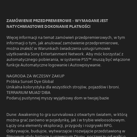
ZAMÓWIENIE PRZEDPREMIEROWE – WYMAGANE JEST
NATYCHMIASTOWE DOKONANIE PŁATNOŚCI
Więcej informacji na temat zamówień przedpremierowych, w tym
informacji o tym, jak anulować zamówienie przedpremierowe,
można znaleźć w Warunkach świadczenia usługi/umowie
użytkownika Sony Entertainment Network. Aby móc korzystać z
automatycznego pobierania, w systemie PS5™ muszą być włączone
funkcje Automatyczne logowanie i Autowpisywanie.
NAGRODA ZA WCZESNY ZAKUP
Próbka Sunset Dye Global
Unikalna kolorystyka dla wszystkich strojów, pojazdów i broni.
TERRARIUM MUAD’DIBA
Podaruj pustynnej myszy wyjątkowy dom w twojej bazie
Dune: Awakening to gra survivalowa z otwartym światem, w którą
można grać zarówno w pojedynkę, jak i w trybie wieloosobowym.
Łączy ona elementy eksploracji, przygody i rozgrywki RPG.
Odkrywajcie, budujcie, wytwarzajcie i rozwijajcie przedstawioną w
filmowym stylu historię z uniwersum Diuny, począwszy od walki o