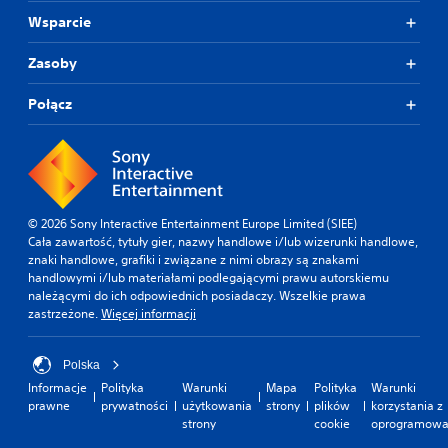
.
r
i
a
Wsparcie
z
d
n
e
r
K
e
.
Zasoby
ą
w
o
ż
s
m
k
Połącz
p
P
f
ó
o
r
o
w
s
z
r
.
ó
y
t
b
p
w
u
O
o
i
ł
d
© 2026 Sony Interactive Entertainment Europe Limited (SIEE)
m
z
a
w
Cała zawartość, tytuły gier, nazwy handlowe i/lub wizerunki handlowe,
n
t
u
znaki handlowe, grafiki i związane z nimi obrazy są znakami
r
i
w
a
handlowymi i/lub materiałami podlegającymi prawu autorskiemu
ó
i
e
l
należącymi do ich odpowiednich posiadaczy. Wszelkie prawa
c
a
n
n
zastrzeżone.
Więcej informacji
j
e
i
y
ą
n
a
(
c
i
s
Polska
p
y
e
a
Informacje
Polityka
Warunki
Mapa
Polityka
Warunki
o
i
k
m
prawne
prywatności
użytkowania
strony
plików
korzystania z
d
c
i
strony
cookie
oprogramowa
o
h
s
e
u
o