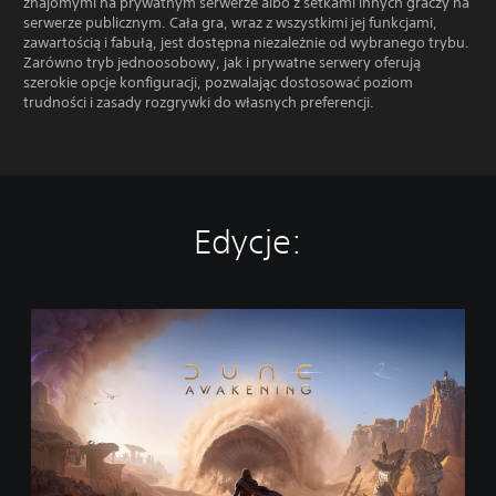
znajomymi na prywatnym serwerze albo z setkami innych graczy na
serwerze publicznym. Cała gra, wraz z wszystkimi jej funkcjami,
zawartością i fabułą, jest dostępna niezależnie od wybranego trybu.
Zarówno tryb jednoosobowy, jak i prywatne serwery oferują
szerokie opcje konfiguracji, pozwalając dostosować poziom
trudności i zasady rozgrywki do własnych preferencji.
Edycje:
E
d
y
c
j
a
s
t
a