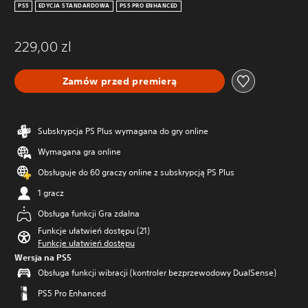
PS5
EDYCJA STANDARDOWA
PS5 PRO ENHANCED
229,00 zl
Zamów przed premierą
Subskrypcja PS Plus wymagana do gry online
Wymagana gra online
Obsługuje do 60 graczy online z subskrypcją PS Plus
1 gracz
Obsługa funkcji Gra zdalna
Funkcje ułatwień dostępu (21)
Funkcje ułatwień dostępu
Wersja na PS5
Obsługa funkcji wibracji (kontroler bezprzewodowy DualSense)
PS5 Pro Enhanced