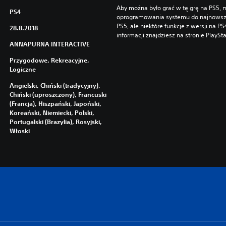
Aby można było grać w tę grę na PS5, m
PS4
oprogramowania systemu do najnowszej 
PS5, ale niektóre funkcje z wersji na P
28.8.2018
informacji znajdziesz na stronie PlaySt
ANNAPURNA INTERACTIVE
Przygodowe, Rekreacyjne,
Logiczne
Angielski, Chiński (tradycyjny),
Chiński (uproszczony), Francuski
(Francja), Hiszpański, Japoński,
Koreański, Niemiecki, Polski,
Portugalski (Brazylia), Rosyjski,
Włoski