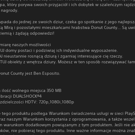
pa, który porywa swoich przyjaciół i ich dobytek w szaleńczym rajdz
e nagrody.
pada do jednej ze swoich dziur, czeka go spotkanie z jego najlepsz
ką Mirą i pozostałymi mieszkańcami hrabstwa Donut County... Są uwi
ziemią i żądają odpowiedzi!
 miarę naszych możliwości
UJ domy postaci i podziwiaj ich indywidualne wyposażenie.
 nieustannie rosnącą dziurą i zgarniaj interesujące cię rzeczy.
TUJ obiekty z wnętrza dziury. Możesz w ten sposób rozwiązywać łam
onut County jest Ben Esposito.
 ilość wolnego miejsca 350 MB
ibracji DUALSHOCK®4
ozdzielczości HDTV: 720p,1080i,1080p
e tego produktu podlega Warunkom świadczenia usługi w sieci PlayS
raz naszym Warunkom korzystania z oprogramowania, a także wsze
m warunkom dodatkowym powiązanym z tym produktem. Jeśli nie ak
nków, nie pobieraj tego produktu. Inne ważne informacje można zna