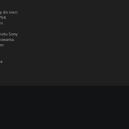
.
 do sieci
PS4.
mi
miotu Sony
mowania.
em
na