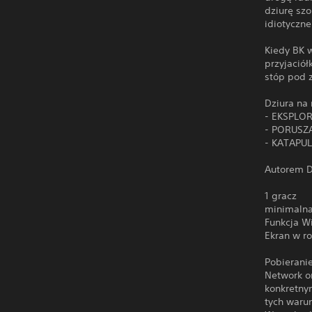
dziurę szo
idiotyczn
Kiedy BK w
przyjaciół
stóp pod 
Dziura na
- EKSPLOR
- PORUSZAJ
- KATAPUL
Autorem D
1 gracz
minimalna
Funkcja W
Ekran w r
Pobierani
Network o
konkretny
tych waru