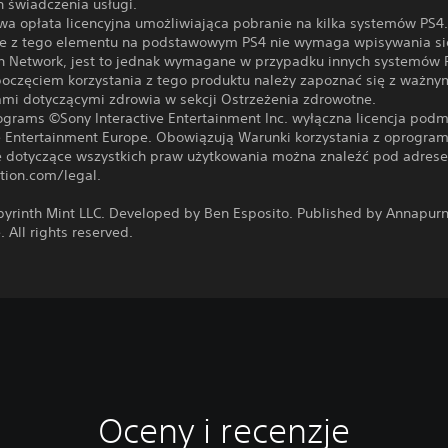
 świadczenia usługi.
wa opłata licencyjna umożliwiająca pobranie na kilka systemów PS4
ie z tego elementu na podstawowym PS4 nie wymaga wpisywania się
on Network, jest to jednak wymagane w przypadku innych systemów 
poczęciem korzystania z tego produktu należy zapoznać się z ważny
ami dotyczącymi zdrowia w sekcji Ostrzeżenia zdrowotne.
rograms ©Sony Interactive Entertainment Inc. wyłączna licencja pod
ve Entertainment Europe. Obowiązują Warunki korzystania z oprogra
e dotyczące wszystkich praw użytkowania można znaleźć pod adres
tion.com/legal.
byrinth Mint LLC. Developed by Ben Esposito. Published by Annapur
. All rights reserved.
Oceny i recenzje