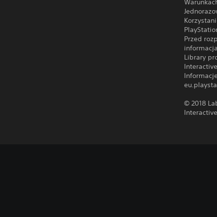
Warunkach
Jednorazo
Korzystan
PlayStati
Przed roz
informacj
Library p
Interacti
Informacj
eu.playsta
© 2018 La
Interactive