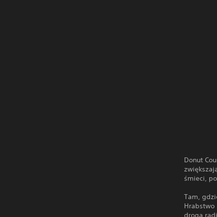
Donut Coun
zwiększają
śmieci, po
Tam, gdzi
Hrabstwo 
drogą radi