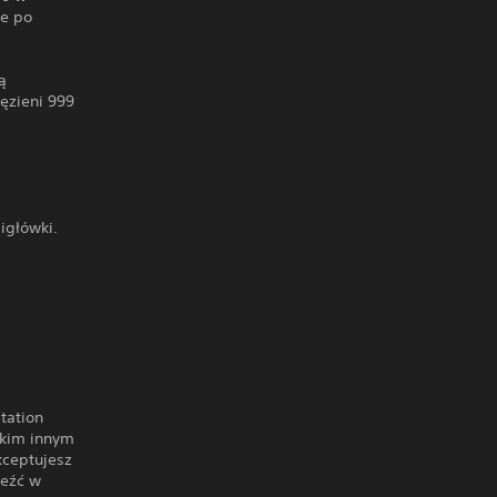
ie po
ą
ęzieni 999
igłówki.
tation
lkim innym
ceptujesz
leźć w