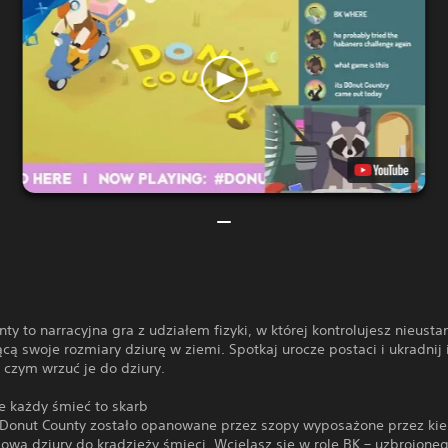
ty to narracyjna gra z udziałem fizyki, w której kontrolujesz nieusta
cą swoje rozmiary dziurę w ziemi. Spotkaj urocze postaci i ukradnij 
 czym wrzuć je do dziury.
e każdy śmieć to skarb
Donut County zostało opanowane przez szopy wyposażone przez ki
ową dziury do kradzieży śmieci. Wcielasz się w rolę BK – uzbrojone