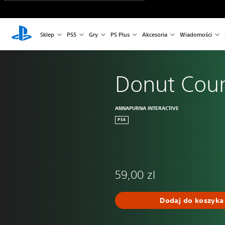
Sklep
PS5
Gry
PS Plus
Akcesoria
Wiadomości
Donut Cou
ANNAPURNA INTERACTIVE
PS4
59,00 zl
Dodaj do koszyka