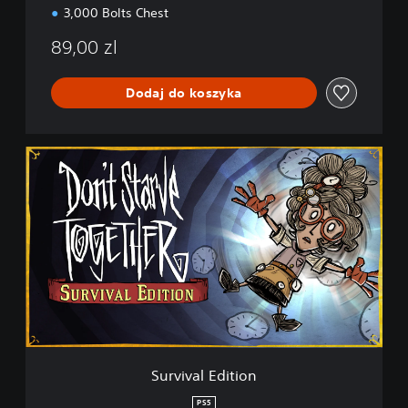
3,000 Bolts Chest
89,00 zl
Dodaj do koszyka
S
u
r
v
i
v
a
l
E
d
i
t
i
Survival Edition
o
n
PS5