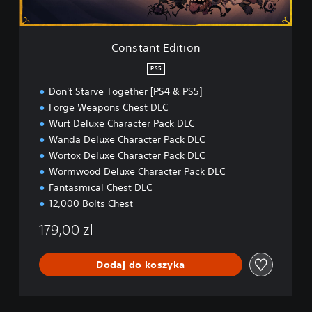
i
t
i
Constant Edition
o
n
PS5
Don't Starve Together [PS4 & PS5]
Forge Weapons Chest DLC
Wurt Deluxe Character Pack DLC
Wanda Deluxe Character Pack DLC
Wortox Deluxe Character Pack DLC
Wormwood Deluxe Character Pack DLC
Fantasmical Chest DLC
12,000 Bolts Chest
179,00 zl
Dodaj do koszyka