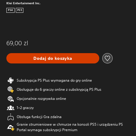
Klei Entertainment Inc.
PS4
PS5
69,00 zl
Dodaj do koszyka
Subskrypcja PS Plus wymagana do gry online
Obsługuje do 6 graczy online z subskrypcją PS Plus
Opcjonalnie rozgrywka online
1–2 graczy
Obsługa funkcji Gra zdalna
Granie strumieniowe w chmurze na konsoli PS5 i urządzeniu PS
Portal wymaga subskrypcji Premium