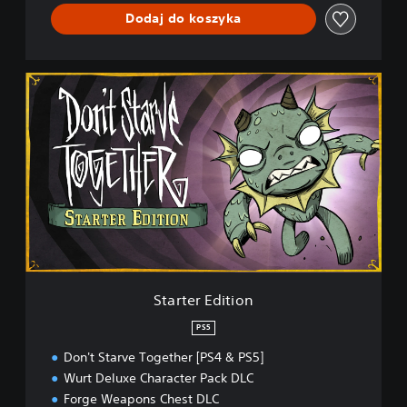
C
Dodaj do koszyka
o
n
s
o
S
l
t
e
a
E
r
d
t
i
e
t
r
i
E
o
d
n
i
t
i
o
Starter Edition
n
PS5
Don't Starve Together [PS4 & PS5]
Wurt Deluxe Character Pack DLC
Forge Weapons Chest DLC