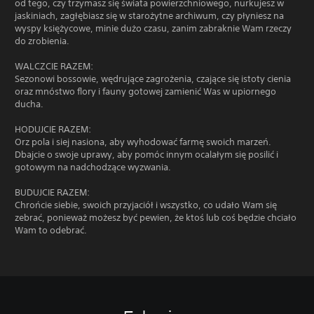
od tego, czy trzymasz się świata powierzchniowego, nurkujesz w
jaskiniach, zagłębiasz się w starożytne archiwum, czy płyniesz na
wyspy księżycowe, minie dużo czasu, zanim zabraknie Wam rzeczy
do zrobienia.
WALCZCIE RAZEM:
Sezonowi bossowie, wędrujące zagrożenia, czające się istoty cienia
oraz mnóstwo flory i fauny gotowej zamienić Was w upiornego
ducha.
HODUJCIE RAZEM:
Orz pola i siej nasiona, aby wyhodować farmę swoich marzeń.
Dbajcie o swoje uprawy, aby pomóc innym ocalałym się posilić i
gotowym na nadchodzące wyzwania.
BUDUJCIE RAZEM:
Chrońcie siebie, swoich przyjaciół i wszystko, co udało Wam się
zebrać, ponieważ możesz być pewien, że ktoś lub coś będzie chciało
Wam to odebrać.