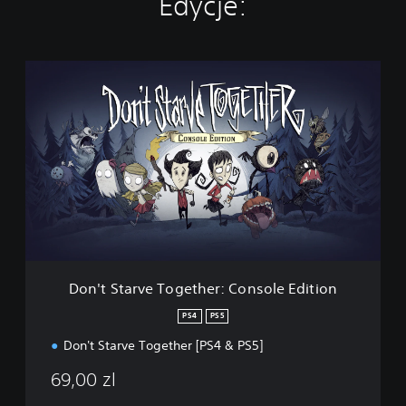
Edycje:
D
o
n
'
t
S
t
a
r
v
e
T
o
Don't Starve Together: Console Edition
g
e
PS4
PS5
t
Don't Starve Together [PS4 & PS5]
h
e
69,00 zl
r
: