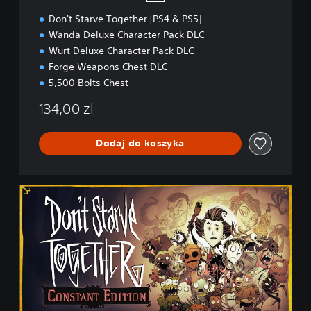
Don't Starve Together [PS4 & PS5]
Wanda Deluxe Character Pack DLC
Wurt Deluxe Character Pack DLC
Forge Weapons Chest DLC
5,500 Bolts Chest
134,00 zl
Dodaj do koszyka
C
o
n
s
t
a
n
t
E
d