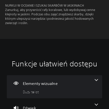
NURKUJ W OCEANIE I SZUKAJ SKARBÓW W JASKINIACH
Zanurkuj, aby przywrócić rafy koralowe, lub wydobywaj cenne
klejnoty w jaskini. Podczas obu zajęć znajdziesz skarby, dzięki
którym ulepszysz narzędzia i podniesiesz jakość hodowanych
zwierząt i roślin.
Funkcje ułatwień dostępu
D
R
M
Z
Z
u
e
o
m
m
ż
g
ż
i
i
y
u
l
a
a
t
l
i
n
n
Elementy wizualne
e
a
w
a
a
Duży tekst
k
c
o
p
s
s
j
ś
r
z
t
a
ć
z
y
g
g
y
b
Dźwięk
T