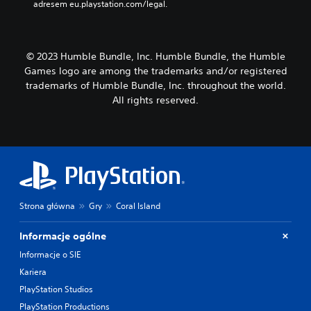
z
adresem eu.playstation.com/legal.
w
k
s
o
t
n
r
i
z
© 2023 Humble Bundle, Inc. Humble Bundle, the Humble
e
y
Games logo are among the trademarks and/or registered
c
m
trademarks of Humble Bundle, Inc. throughout the world.
z
a
All rights reserved.
n
ć
o
g
ś
r
c
ę
i
p
p
o
r
d
z
c
y
z
Strona główna
Gry
Coral Island
t
a
r
s
Informacje ogólne
z
r
y
Informacje o SIE
o
m
z
Kariera
y
g
w
PlayStation Studios
r
a
y
PlayStation Productions