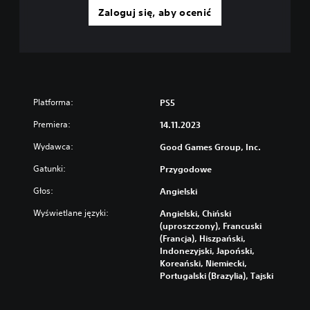
h
w
Zaloguj się, aby ocenić
c
a
z
n
y
i
n
a
n
p
o
ś
r
Platforma:
PS5
c
z
i
y
Premiera:
14.11.2023
.
c
Wydawca:
Good Games Group, Inc.
i
s
W
Gatunki:
Przygodowe
k
s
Głos:
ó
t
Angielski
w
r
Wyświetlane języki:
Angielski, Chiński
z
M
(uproszczony), Francuski
y
o
(Francja), Hiszpański,
m
ż
Indonezyjski, Japoński,
e
y
Koreański, Niemiecki,
s
w
Portugalski (Brazylia), Tajski
z
a
g
n
r