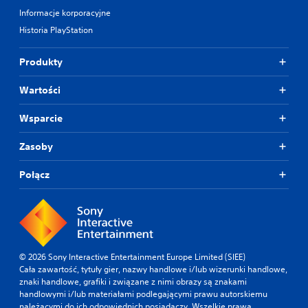
n
w
Informacje korporacyjne
i
k
a
Historia PlayStation
i
p
l
r
u
Produkty
z
b
y
p
c
Wartości
r
i
z
s
e
Wsparcie
k
r
ó
y
Zasoby
w
w
.
n
Połącz
i
k
M
ó
o
w
ż
f
l
i
i
l
© 2026 Sony Interactive Entertainment Europe Limited (SIEE)
w
m
Cała zawartość, tytuły gier, nazwy handlowe i/lub wizerunki handlowe,
o
o
znaki handlowe, grafiki i związane z nimi obrazy są znakami
w
ś
handlowymi i/lub materiałami podlegającymi prawu autorskiemu
y
ć
należącymi do ich odpowiednich posiadaczy. Wszelkie prawa