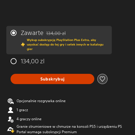
Zawarte
134,00 zl
Zastosowano zniżkę z oryginalnej ceny wynos
Wykup subskrypcję PlayStation Plus Extra, aby
uzyskać dostęp do tej gry i setek innych w katalogu
gier
134,00 zl
Subskrybuj
Opcjonalnie rozgrywka online
1 gracz
4 graczy online
Granie strumieniowe w chmurze na konsoli PS5 i urządzeniu PS
Portal wymaga subskrypcji Premium