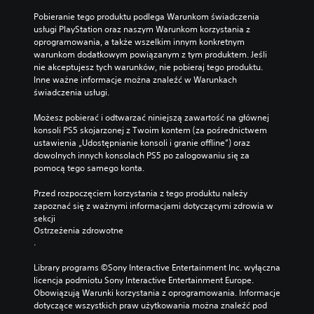
i
a
Pobieranie tego produktu podlega Warunkom świadczenia 
e
ć
usługi PlayStation oraz naszym Warunkom korzystania z 
g
i
oprogramowania, a także wszelkim innym konkretnym 
r
k
warunkom dodatkowym powiązanym z tym produktem. Jeśli 
y
o
nie akceptujesz tych warunków, nie pobieraj tego produktu. 
r
W
Inne ważne informacje można znaleźć w Warunkach 
z
k
świadczenia usługi.
y
a
s
ż
Możesz pobierać i odtwarzać niniejszą zawartość na głównej 
t
d
konsoli PS5 skojarzonej z Twoim kontem (za pośrednictwem 
a
e
ustawienia „Udostępnianie konsoli i granie offline”) oraz 
ć
j
dowolnych innych konsolach PS5 po zalogowaniu się za 
z
c
pomocą tego samego konta.
m
h
e
w
Przed rozpoczęciem korzystania z tego produktu należy 
n
i
zapoznać się z ważnymi informacjami dotyczącymi zdrowia w 
u
l
sekcji 
w
Ostrzeżenia zdrowotne
i
g
.
m
r
o
z
Library programs ©Sony Interactive Entertainment Inc. wyłączna 
ż
e
licencja podmiotu Sony Interactive Entertainment Europe. 
e
b
Obowiązują Warunki korzystania z oprogramowania. Informacje 
s
e
dotyczące wszystkich praw użytkowania można znaleźć pod 
z