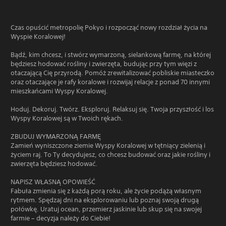
Czas opuścić metropolię Pokyo i rozpocząć nowy rozdział życia na
Wyspie Koralowej!
Bądź, kim chcesz, i stwórz wymarzoną, sielankową farmę, na której
będziesz hodować rośliny i zwierzęta, budując przy tym więzi z
otaczającą Cię przyrodą. Pomóż zrewitalizować pobliskie miasteczko
oraz otaczające je rafy koralowe i rozwijaj relacje z ponad 70 innymi
mieszkańcami Wyspy Koralowej.
Hoduj. Dekoruj. Twórz. Eksploruj. Relaksuj się. Twoja przyszłość i los
Wyspy Koralowej są w Twoich rękach.
ZBUDUJ WYMARZONĄ FARMĘ
Zamień wyniszczone ziemie Wyspy Koralowej w tętniący zielenią i
życiem raj. To Ty decydujesz, co chcesz budować oraz jakie rośliny i
zwierzęta będziesz hodować.
NAPISZ WŁASNĄ OPOWIEŚĆ
Fabuła zmienia się z każdą porą roku, ale życie podążą własnym
rytmem. Spędzaj dni na eksplorowaniu lub poznaj swoją drugą
połówkę. Uratuj ocean, przemierz jaskinie lub skup się na swojej
farmie – decyzja należy do Ciebie!