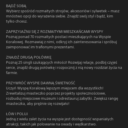
BĄDŹ SOBĄ
Wybierz spośród rozmaitych strojów, akcesoriów i sylwetek – masz
mnóstwo opcji do wyrażenia siebie. Znajdź swój styl i bądź, kim
tylko chcesz.
ZAPRZYJAŹNIJ SIĘ Z ROZMAITYMI MIESZKAŃCAMI WYSPY
Poznaj ponad 70 rozmaitych postaci mieszkających na Wyspie
Koralowej. Rozmawiaj z nimi, odkryj ich zainteresowania i spróbuj
zaimponować im trafionymi prezentami.
ZNAJDŹ DRUGĄ POŁÓWKĘ
Poznaj 25 singli szukających miłości! Rozwijaj relacje, podbij czyjeś
serce, znajdź drugą połówkę i rozpocznij z nią nowy rozdział życia na
farmie.
PRZYWRÓĆ WYSPIE DAWNĄ ŚWIETNOŚĆ
Uczyń Wyspę Koralową lepszym miejscem dla wszystkich!
Zrewitalizuj miasteczko poprzez projekty społecznościowe,
rozbuduj miejscowe muzeum i odrestauruj zabytki. Zwiększ rangę
miasteczka, aby prężnie się rozwijało!
ŁÓW I POLUJ
Jedną z wielu zalet życia na wyspie jest dostępność wspaniałych
atrakcji, takich jak polowanie na owady i wędkarstwo.