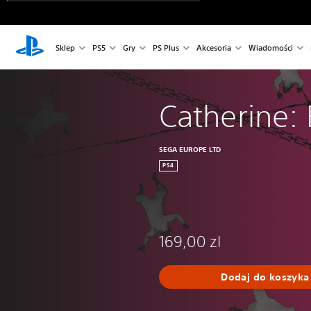
Sklep
PS5
Gry
PS Plus
Akcesoria
Wiadomości
Catherine: 
SEGA EUROPE LTD
PS4
169,00 zl
Dodaj do koszyka