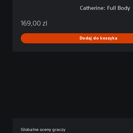
y
Catherine: Full Body
169,00 zl
Dodaj do koszyka
Globalne oceny graczy