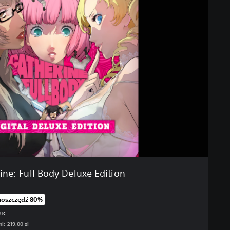
ine: Full Body Deluxe Edition
aoszczędź 80%
iżkę z oryginalnej ceny wynoszącej 219,00 zl
UTC
i: 219,00 zl