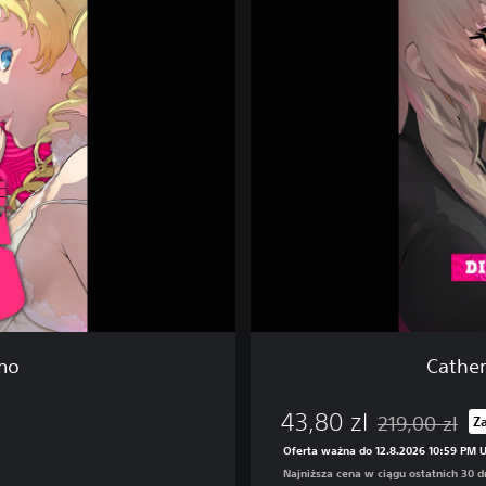
t
h
e
r
i
n
e
:
F
u
l
l
B
o
d
y
emo
Cather
D
e
43,80 zl
l
219,00 zl
Z
Zastosowano zn
u
Oferta ważna do 12.8.2026 10:59 PM 
x
Najniższa cena w ciągu ostatnich 30 dn