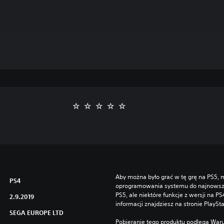
Aby można było grać w tę grę na PS5, m
PS4
oprogramowania systemu do najnowszej 
PS5, ale niektóre funkcje z wersji na P
2.9.2019
informacji znajdziesz na stronie PlaySt
SEGA EUROPE LTD
Pobieranie tego produktu podlega Waru