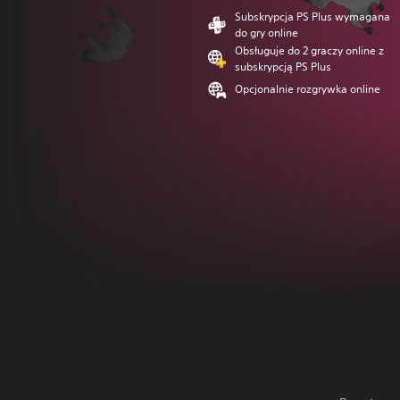
Subskrypcja PS Plus wymagana
do gry online
Obsługuje do 2 graczy online z
subskrypcją PS Plus
Opcjonalnie rozgrywka online