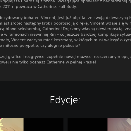
krąglejsza i bardziej złożona. Wciągająca opowieść z nagradzanej g
z 2011 r. powraca w Catherine: Full Body.
ecydowany bohater, Vincent, jest już pięć lat ze swoją dziewczyną K
iast zrobić następny krok i poprosić ją o rękę, Vincent wdaje się w
cą blond seksbombą, Catherine! Dręczony własną niewiernością, zn
e w ramionach niewinnej Rin – co jeszcze bardziej komplikuje sytuac
mało, Vincent zaczyna mieć koszmary, w których musi walczyć o życie
e miłosne perypetie, czy ulegnie pokusie?
pszej grafice i rozgrywce, zupełnie nowej muzyce, rozszerzonym opc
wej i nie tylko poznasz Catherine w pełnej krasie!
Edycje:
C
a