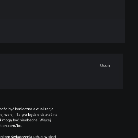
Usuń
oże być konieczna aktualizacja 
wersji. Ta gra będzie działać na 
S4 mogą być nieobecne. Więcej 
ation.com/bc.
nkom świadczenia usługi w sieci 