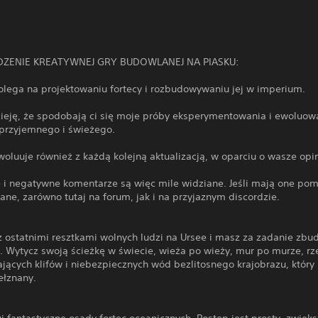
ENIE KREATYWNEJ GRY BUDOWLANEJ NA PIASKU:
olega na projektowaniu fortecy i rozbudowywaniu jej w imperium.
eję, że spodobają ci się moje próby eksperymentowania i ewoluowa
 przyjemnego i świeżego.
oluuje również z każdą kolejną aktualizacją, w oparciu o wasze opin
 i negatywne komentarze są więc mile widziane. Jeśli mają one po
ane, zarówno tutaj na forum, jak i na przyjaznym discordzie.
 ostatnimi resztkami wolnych ludzi na Ursee i masz za zadanie zb
 Wytycz swoją ścieżkę w świecie, wieża po wieży, mur po murze, rz
jących klifów i niebezpiecznych wód bezlitosnego krajobrazu, który 
ełznany.