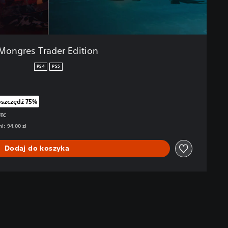
Mongres Trader Edition
PS4
PS5
szczędź 75%
iżkę z oryginalnej ceny wynoszącej 94,00 zl
UTC
i: 94,00 zl
Dodaj do koszyka