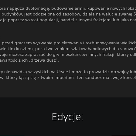
tóra napędza dyplomację, budowanie armii, kupowanie nowych lokacj
h budynków, jest oddzielona od zasobów, działa na walucie zwanej Sp
je poprzez wzrost populacji, handel z innymi frakcjami lub jako na
:
a przed graczem wyzwanie projektowania i rozbudowywania wielkich 
ewielkim kosztem, poza tworzeniem szlaków handlowych dla surowc
woju możesz zapraszać do gry mieszkańców innych frakcji, którzy o
awartość z ich „drzewa dusz”.
cy nienawidzą wszystkich na Ursee i może to prowadzić do wojny lub
ów, którzy łączą się z twoim imperium. Ten sandbox ma swoje konse
Edycje: