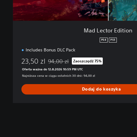
i
o
n
Mad Lector Edition
PS4
PS5
Includes Bonus DLC Pack
23,50 zl
94,00 zl
Zaoszczędź 75%
Zastosowano zniżkę z oryginalnej ceny wyno
Oferta ważna do 12.8.2026 10:59 PM UTC
Najniższa cena w ciągu ostatnich 30 dni: 94,00 zl
Dodaj do koszyka