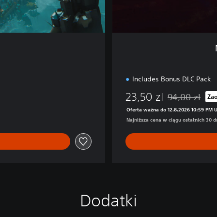
E
d
i
t
i
o
n
Includes Bonus DLC Pack
23,50 zl
94,00 zl
Zao
szącej 94,00 zl
Zastosowano zn
Oferta ważna do 12.8.2026 10:59 PM 
Najniższa cena w ciągu ostatnich 30 dn
Dodatki