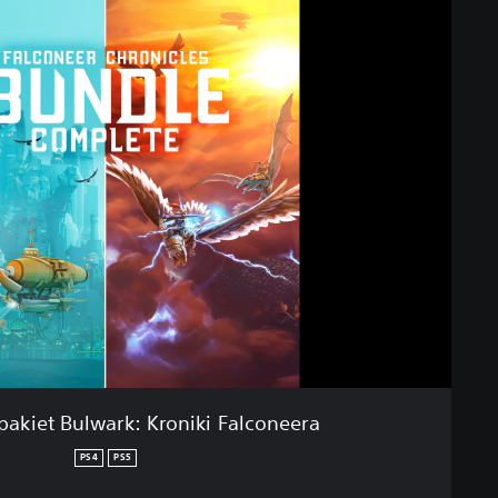
akiet Bulwark: Kroniki Falconeera
PS4
PS5