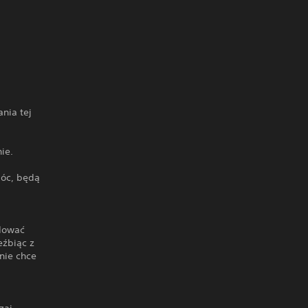
nia tej
ie.
móc, będą
udować
eźbiąc z
nie chce