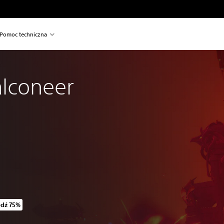
Pomoc techniczna
alconeer
ędź 75%
z oryginalnej ceny wynoszącej 89,00 zl