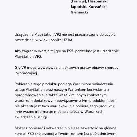
(Francja), Hiszpański,
Japoński, Koreański,
Niemiecki
Urządzenie PlayStation VR2 nie jest przeznaczone do użytku 
przez dzieci w wieku poniżej 12 lat.
Aby zagrać w wersję tej gry na PS5, potrzebne jest urządzenie 
PlayStation VR2.
Gry VR mogą wywoływać u niektórych graczy objawy choroby 
lokomocyjnej.
Pobieranie tego produktu podlega Warunkom świadczenia 
usługi PlayStation oraz naszym Warunkom korzystania z 
oprogramowania, a także wszelkim innym konkretnym 
warunkom dodatkowym powiązanym z tym produktem. Jeśli 
nie akceptujesz tych warunków, nie pobieraj tego produktu. 
Inne ważne informacje można znaleźć w Warunkach 
świadczenia usługi.
Możesz pobierać i odtwarzać niniejszą zawartość na głównej 
konsoli PS5 skojarzonej z Twoim kontem (za pośrednictwem 