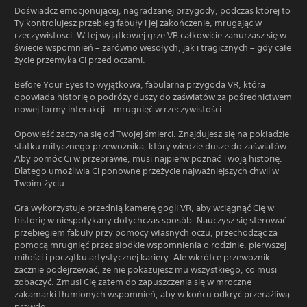
Doświadcz emocjonującej, nagradzanej przygody, podczas której to
Ty kontrolujesz przebieg fabuły i jej zakończenie, mrugając w
rzeczywistości. W tej wyjątkowej grze VR całkowicie zanurzasz się w
świecie wspomnień – zarówno wesołych, jak i tragicznych – gdy całe
życie przemyka Ci przed oczami.
Before Your Eyes to wyjątkowa, fabularna przygoda VR, która
opowiada historię o podróży duszy do zaświatów za pośrednictwem
nowej formy interakcji – mrugnięć w rzeczywistości.
Opowieść zaczyna się od Twojej śmierci. Znajdujesz się na pokładzie
statku mitycznego przewoźnika, który wiedzie dusze do zaświatów.
Aby pomóc Ci w przeprawie, musi najpierw poznać Twoją historię.
Dlatego umożliwia Ci ponowne przeżycie najważniejszych chwil w
Twoim życiu.
Gra wykorzystuje przednią kamerę gogli VR, aby wciągnąć Cię w
historię w niespotykany dotychczas sposób. Nauczysz się sterować
przebiegiem fabuły przy pomocy własnych oczu, przechodząc za
pomocą mrugnięć przez słodkie wspomnienia o rodzinie, pierwszej
miłości i początku artystycznej kariery. Ale wkrótce przewoźnik
zacznie podejrzewać, że nie pokazujesz mu wszystkiego, co musi
zobaczyć. Zmusi Cię zatem do zapuszczenia się w mroczne
zakamarki tłumionych wspomnień, aby w końcu odkryć przeraźliwą
prawdę.