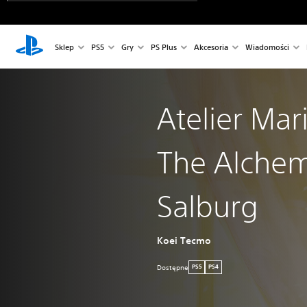
Sklep
PS5
Gry
PS Plus
Akcesoria
Wiadomości
Atelier Ma
The Alchem
Salburg
Koei Tecmo
Dostępne
PS5
PS4