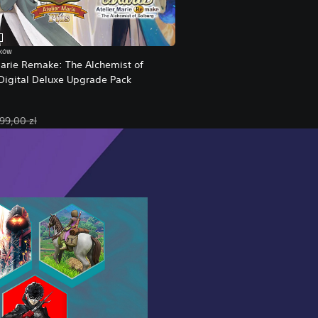
TKÓW
Marie Remake: The Alchemist of
Digital Deluxe Upgrade Pack
a cena: 39,60 zl. Pierwotna cena: 99,00 zl.
99,00 zl