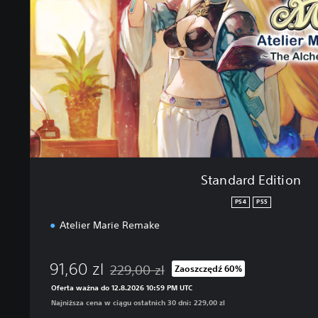
r
d
E
d
i
t
i
o
n
Standard Edition
PS4
PS5
Atelier Marie Remake
91,60 zl
229,00 zl
Zaoszczędź 60%
Zastosowano zniżkę z oryginalnej ceny wynos
Oferta ważna do 12.8.2026 10:59 PM UTC
Najniższa cena w ciągu ostatnich 30 dni: 229,00 zl