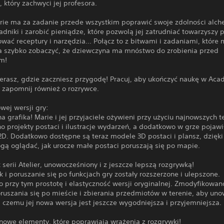
 który zachwyci jej profesora.
rie ma za zadanie przede wszystkim poprawić swoje zdolności alch
adniki i zarobić pieniądze, które pozwolą jej zatrudniać towarzyszy 
wać receptury i narzędzia... Połącz to z bitwami i zadaniami, które 
a szybko zobaczyć, że dziewczyna ma mnóstwo do zrobienia przed
m!
ierasz, gdzie zaczniesz przygodę! Pracuj, aby ukończyć naukę w Aca
e zapomnij również o rozrywce.
wej wersji gry:
a grafika! Marie i jej przyjaciele ożywieni przy użyciu najnowszych t
o projekty postaci i ilustracje wydarzeń, a dodatkowo w grze pojawi
2D. Dodatkowo dostępne są teraz modele 3D postaci i plansz, dzięk
gą oglądać, jak urocze małe postaci poruszają się po mapie.
 serii Atelier, unowocześniony i z jeszcze lepszą rozgrywką!
i poruszanie się po funkcjach gry zostały rozszerzone i ulepszone.
 przy tym prostotę i elastyczność wersji oryginalnej. Zmodyfikowan
ruszania się po mieście i zbierania przedmiotów w terenie, aby un
i czemu jej nowa wersja jest jeszcze wygodniejsza i przyjemniejsza.
nowe elementy, które poprawiają wrażenia z rozgrywki!