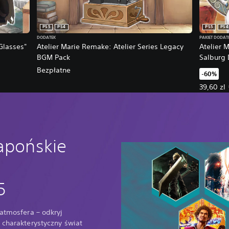
PS5
PS4
PS5
PS4
DODATEK
PAKIET DODA
Glasses"
Atelier Marie Remake: Atelier Series Legacy
Atelier 
BGM Pack
Salburg 
Bezpłatne
-60%
Oferowan
39,60 zl
japońskie
5
 atmosfera – odkryj
 charakterystyczny świat