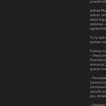
przedmiot,
Jednak Ma
zebrać skł
także kupo
wykonać, 
egzamine
To ty wyb
jednak ni
Funkcje no
– Ulepszon
Przerobion
animacje 
gracze mo
– Początek
Samouczek 
Zachowano
sposób po
grę, dzięk
– Dodano 