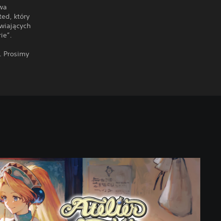
twa
ed, który
wiających
ie”.
. Prosimy