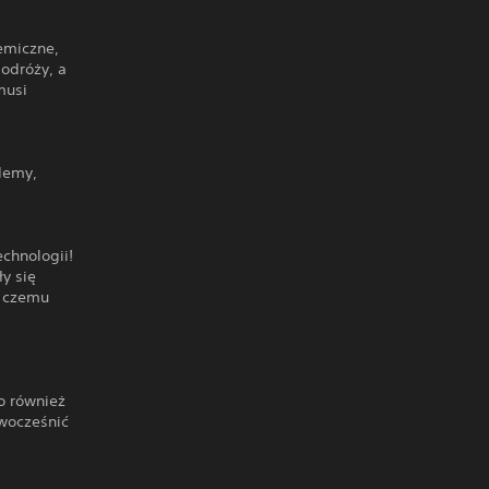
emiczne,
podróży, a
musi
demy,
echnologii!
ły się
i czemu
o również
owocześnić