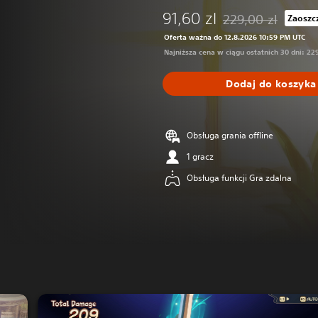
91,60 zl
229,00 zl
Zaoszc
Zastosowano zniżkę 
Oferta ważna do 12.8.2026 10:59 PM UTC
Najniższa cena w ciągu ostatnich 30 dni: 229
Dodaj do koszyka
Obsługa grania offline
1 gracz
Obsługa funkcji Gra zdalna