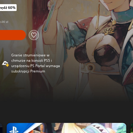
zędź 60%
z oryginalnej ceny wynoszącej 229,00 zl
,00 zl
Granie strumieniowe w
chmurze na konsoli PS5 i
urządzeniu PS Portal wymaga
subskrypcji Premium