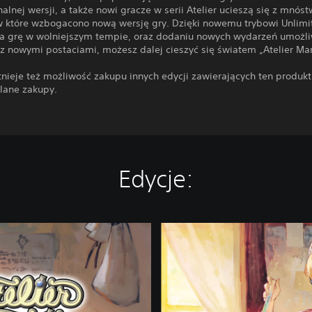
nalnej wersji, a także nowi gracze w serii Atelier ucieszą się z mnós
w które wzbogacono nową wersję gry. Dzięki nowemu trybowi Unlimit
a grę w wolniejszym tempie, oraz dodaniu nowych wydarzeń umożli
 z nowymi postaciami, możesz dalej cieszyć się światem „Atelier Mar
nieje też możliwość zakupu innych edycji zawierających ten produkt
lane zakupy.
Edycje:
D
i
g
i
t
a