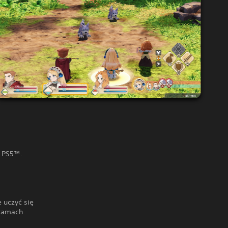
a PS5™.
 uczyć się
 ramach