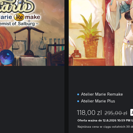
l
D
e
l
u
x
e
E
d
i
t
i
o
n
Atelier Marie Remake
Atelier Marie Plus
118,00 zl
295,00 zl
zącej 229,00 zl
Zastosowano zn
Oferta ważna do 12.8.2026 10:59 PM 
Najniższa cena w ciągu ostatnich 30 dn