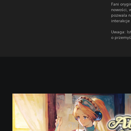
Fani orygi
nowości, 
pozwala n
interakcje
Uwaga: Ist
o przemyś
S
t
a
n
d
a