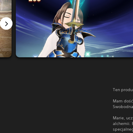
Ten produ
Mam dość 
Swobodna 
Marie, uc
alchemii. 
specjalne