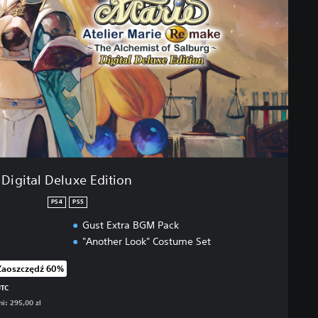
Digital Deluxe Edition
PS4
PS5
Gust Extra BGM Pack
"Another Look" Costume Set
Zaoszczędź 60%
iżkę z oryginalnej ceny wynoszącej 295,00 zl
UTC
i: 295,00 zl