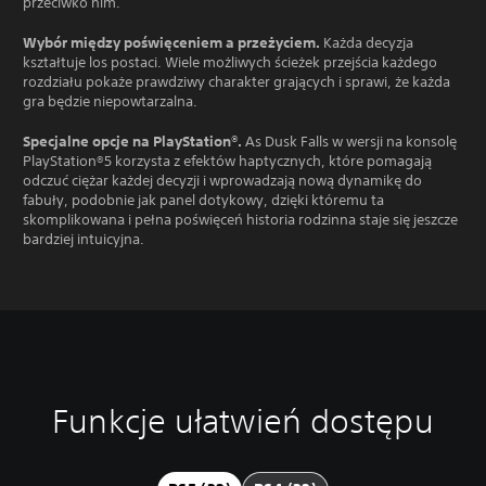
przeciwko nim.
Wybór między poświęceniem a przeżyciem.
Każda decyzja
kształtuje los postaci. Wiele możliwych ścieżek przejścia każdego
rozdziału pokaże prawdziwy charakter grających i sprawi, że każda
gra będzie niepowtarzalna.
Specjalne opcje na PlayStation®.
As Dusk Falls w wersji na konsolę
PlayStation®5 korzysta z efektów haptycznych, które pomagają
odczuć ciężar każdej decyzji i wprowadzają nową dynamikę do
fabuły, podobnie jak panel dotykowy, dzięki któremu ta
skomplikowana i pełna poświęceń historia rodzinna staje się jeszcze
bardziej intuicyjna.
Funkcje ułatwień dostępu
W
R
M
Z
Z
T
y
e
o
m
m
r
r
g
ż
i
i
a
a
u
l
a
a
n