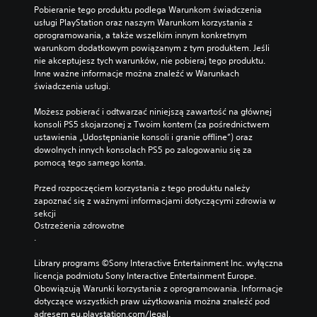
d
r
y
e
o
Pobieranie tego produktu podlega Warunkom świadczenia 
a
o
s
z
g
usługi PlayStation oraz naszym Warunkom korzystania z 
r
z
ą
p
o
oprogramowania, a także wszelkim innym konkretnym 
z
g
p
o
warunkom dodatkowym powiązanym z tym produktem. Jeśli 
r
e
r
r
d
nie akceptujesz tych warunków, nie pobieraj tego produktu. 
z
ń
y
e
c
Inne ważne informacje można znaleźć w Warunkach 
y
Q
w
z
z
świadczenia usługi.
T
t
k
e
y
E
r
i
n
t
Możesz pobierać i odtwarzać niniejszą zawartość na głównej 
(
z
.
t
a
konsoli PS5 skojarzonej z Twoim kontem (za pośrednictwem 
c
o
y
ć
ustawienia „Udostępnianie konsoli i granie offline”) oraz 
z
w
m
.
dowolnych innych konsolach PS5 po zalogowaniu się za 
A
y
a
y
pomocą tego samego konta.
l
l
n
w
i
t
A
e
Przed rozpoczęciem korzystania z tego produktu należy 
a
d
e
w
l
zapoznać się z ważnymi informacjami dotyczącymi zdrowia w 
n
z
s
r
t
sekcji 
i
i
p
n
e
Ostrzeżenia zdrowotne
a
a
o
.
a
r
ł
p
s
t
n
a
ó
r
Library programs ©Sony Interactive Entertainment Inc. wyłączna 
y
a
ń
b
z
licencja podmiotu Sony Interactive Entertainment Europe. 
w
p
t
u
Obowiązują Warunki korzystania z oprogramowania. Informacje 
y
o
n
y
ł
dotyczące wszystkich praw użytkowania można znaleźć pod 
c
l
e
w
a
adresem eu.playstation.com/legal.