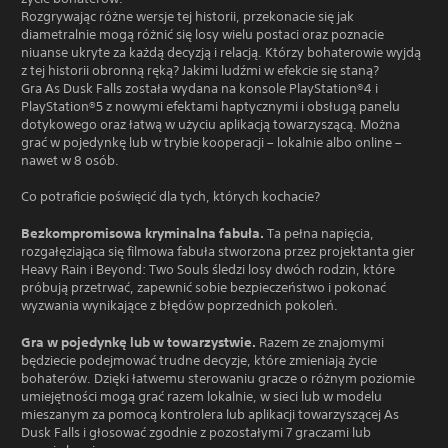
Rozgrywając różne wersje tej historii, przekonacie się jak
diametralnie mogą różnić się losy wielu postaci oraz poznacie
niuanse ukryte za każdą decyzją i relacją. Którzy bohaterowie wyjdą
z tej historii obronną ręką? Jakimi ludźmi w efekcie się staną?
Gra As Dusk Falls została wydana na konsole PlayStation®4 i
PlayStation®5 z nowymi efektami haptycznymi i obsługą panelu
dotykowego oraz łatwą w użyciu aplikacją towarzyszącą. Można
grać w pojedynkę lub w trybie kooperacji – lokalnie albo online –
nawet w 8 osób.
Co potraficie poświęcić dla tych, których kochacie?
Bezkompromisowa kryminalna fabuła.
Ta pełna napięcia,
rozgałęziająca się filmowa fabuła stworzona przez projektanta gier
Heavy Rain i Beyond: Two Souls śledzi losy dwóch rodzin, które
próbują przetrwać, zapewnić sobie bezpieczeństwo i pokonać
wyzwania wynikające z błędów poprzednich pokoleń.
Gra w pojedynkę lub w towarzystwie.
Razem ze znajomymi
będziecie podejmować trudne decyzje, które zmieniają życie
bohaterów. Dzięki łatwemu sterowaniu gracze o różnym poziomie
umiejętności mogą grać razem lokalnie, w sieci lub w modelu
mieszanym za pomocą kontrolera lub aplikacji towarzyszącej As
Dusk Falls i głosować zgodnie z pozostałymi 7 graczami lub