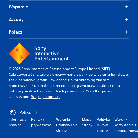
w
y
g
z
Wsparcie
D
i
w
a
m
e
u
i
r
e
t
ż
Zasoby
z
o
n
l
e
u
z
u
a
n
a
Połącz
r
w
n
l
a
ó
g
y
n
ż
p
r
c
e
n
z
i
h
s
i
e
s
p
ą
a
b
y
o
t
n
e
l
© 2026 Sony Interactive Entertainment Europe Limited (SIEE)
N
a
i
z
e
Cała zawartość, tytuły gier, nazwy handlowe i/lub wizerunki handlowe,
a
k
a
k
c
znaki handlowe, grafiki i związane z nimi obrazy są znakami
p
ż
k
o
e
handlowymi i/lub materiałami podlegającymi prawu autorskiemu
i
e
o
n
ń
należącymi do ich odpowiednich posiadaczy. Wszelkie prawa
s
p
l
i
w
zastrzeżone.
Więcej informacji
y
r
o
e
u
s
z
r
c
s
ą
e
ó
z
t
Polska
p
k
w
n
a
Informacje
Polityka
Warunki
Mapa
Polityka
Warunki
r
a
l
o
l
prawne
prywatności
użytkowania
strony
plików
korzystania z
e
z
u
ś
o
strony
cookie
oprogramowa
z
y
b
c
n
e
w
d