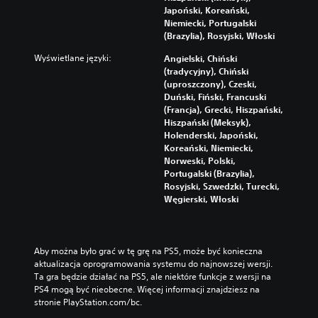
k
i
i
z
Japoński, Koreański,
z
o
o
w
d
e
Niemiecki, Portugalski
e
b
t
i
r
j
(Brazylia), Rosyjski, Włoski
.
n
e
z
ą
c
i
k
u
ż
Wyświetlane języki:
Angielski, Chiński
z
ż
s
a
k
W
(tradycyjny), Chiński
c
y
t
l
ó
(uproszczony), Czeski,
i
y
ć
.
n
w
Duński, Fiński, Francuski
o
r
p
e
.
(Francja), Grecki, Hiszpański,
n
a
o
p
Hiszpański (Meksyk),
k
z
ź
o
Holenderski, Japoński,
i
M
i
n
t
Koreański, Niemiecki,
,
o
o
e
r
Norweski, Polski,
a
m
ż
z
n
Portugalski (Brazylia),
b
t
l
e
a
Rosyjski, Szwedzki, Turecki,
y
r
b
i
p
Węgierski, Włoski
ł
u
n
w
a
i
d
e
o
t
s
n
p
w
ś
y
o
o
i
Aby można było grać w tę grę na PS5, może być konieczna 
ć
ś
d
N
e
aktualizacja oprogramowania systemu do najnowszej wersji. 
g
c
c
a
j
Ta gra będzie działać na PS5, ale niektóre funkcje z wersji na 
i
r
z
p
b
PS4 mogą być nieobecne. Więcej informacji znajdziesz na 
w
y
a
i
y
stronie PlayStation.com/bc.
y
b
s
s
ł