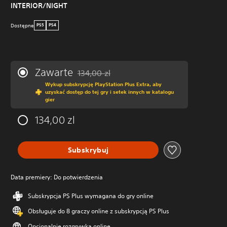
INTERIOR/NIGHT
Dostępne
PS5
PS4
Zawarte
134,00 zl
Zastosowano zniżkę z oryginalnej ceny wynos
Wykup subskrypcję PlayStation Plus Extra, aby
uzyskać dostęp do tej gry i setek innych w katalogu
gier
134,00 zl
Subskrybuj
Data premiery: Do potwierdzenia
Subskrypcja PS Plus wymagana do gry online
Obsługuje do 8 graczy online z subskrypcją PS Plus
Opcjonalnie rozgrywka online