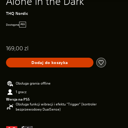
Alone in the Dark
THQ Nordic
Dostępne
PS5
169,00 zl
Dodaj do koszyka
Obsługa grania offline
1 gracz
Wersja na PS5
Obsługa funkcji wibracji i efektu "Trigger" (kontroler
bezprzewodowy DualSense)