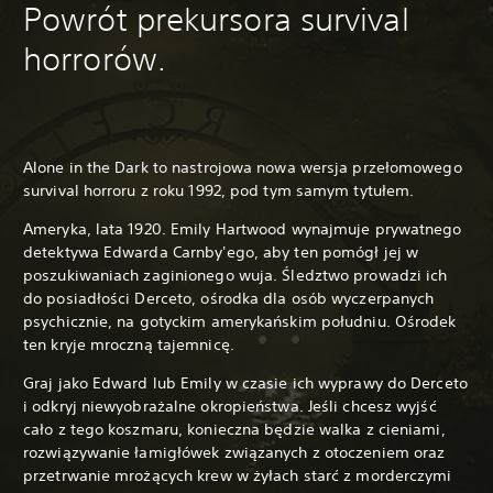
Powrót prekursora survival
horrorów.
Alone in the Dark to nastrojowa nowa wersja przełomowego
survival horroru z roku 1992, pod tym samym tytułem.
Ameryka, lata 1920. Emily Hartwood wynajmuje prywatnego
detektywa Edwarda Carnby'ego, aby ten pomógł jej w
poszukiwaniach zaginionego wuja. Śledztwo prowadzi ich
do posiadłości Derceto, ośrodka dla osób wyczerpanych
psychicznie, na gotyckim amerykańskim południu. Ośrodek
ten kryje mroczną tajemnicę.
Graj jako Edward lub Emily w czasie ich wyprawy do Derceto
i odkryj niewyobrażalne okropieństwa. Jeśli chcesz wyjść
cało z tego koszmaru, konieczna będzie walka z cieniami,
rozwiązywanie łamigłówek związanych z otoczeniem oraz
przetrwanie mrożących krew w żyłach starć z morderczymi