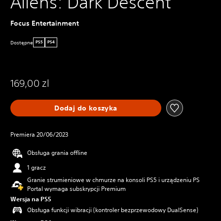
Aliens: Dark Descent
Focus Entertainment
Dostępne
PS5
PS4
169,00 zl
Dodaj do koszyka
Premiera 20/06/2023
Obsługa grania offline
1 gracz
Granie strumieniowe w chmurze na konsoli PS5 i urządzeniu PS
Portal wymaga subskrypcji Premium
Wersja na PS5
Obsługa funkcji wibracji (kontroler bezprzewodowy DualSense)