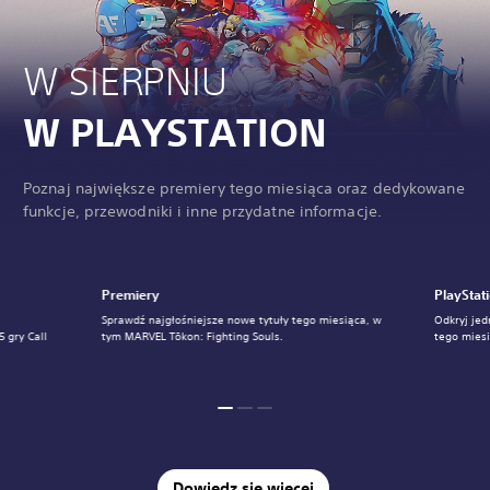
W SIERPNIU
W PLAYSTATION
Poznaj największe premiery tego miesiąca oraz dedykowane
funkcje, przewodniki i inne przydatne informacje.
Premiery
PlayStat
Sprawdź najgłośniejsze nowe tytuły tego miesiąca, w
Odkryj jed
 gry Call
tym MARVEL Tōkon: Fighting Souls.
tego mies
Dowiedz się więcej