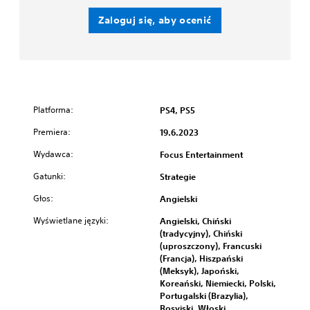
Zaloguj się, aby ocenić
Platforma:
PS4, PS5
Premiera:
19.6.2023
Wydawca:
Focus Entertainment
Gatunki:
Strategie
Głos:
Angielski
Wyświetlane języki:
Angielski, Chiński
(tradycyjny), Chiński
(uproszczony), Francuski
(Francja), Hiszpański
(Meksyk), Japoński,
Koreański, Niemiecki, Polski,
Portugalski (Brazylia),
Rosyjski, Włoski