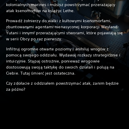
kolonialnych marines i musisz powstrzymać przerażający
atak ksenomorfów na księżyc Lethe.
Prowadź żołnierzy do walki z kultowymi ksenomorfami,
zbuntowanymi agentami nienasyconej korporacji Weyland-
Yutani i innymi przerażającymi stworami, które pojawiają się
w serii Obcy po raz pierwszy.
Infiltruj ogromne otwarte poziomy i anihiluj wrogów z
pomocą swojego oddziału. Wydawaj rozkazy strategicznie i
intuicyjnie. Stąpaj ostrożnie, ponieważ wrogowie
dostosowują swoją taktykę do swoich działań i polują na
Ciebie. Tutaj śmierć jest ostateczna.
Czy zdołacie z oddziałem powstrzymać atak, zanim będzie
za późno?