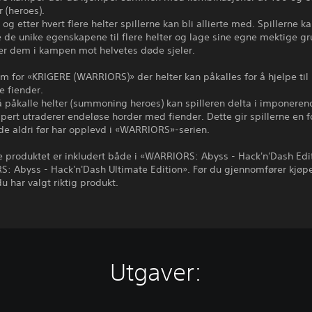
r (heroes).
 og etter hvert flere helter spillerne kan bli allierte med. Spillerne k
 de unike egenskapene til flere helter og lage sine egne mektige g
er dem i kampen mot helvetes døde sjeler.
rm for «KRIGERE (WARRIORS)» der helter kan påkalles for å hjelpe ti
e fiender.
 påkalle helter (summoning heroes) kan spilleren delta i imponere
pert utraderer endeløse horder med fiender. Dette gir spillerne en f
de aldri før har opplevd i «WARRIORS»-serien.
e produktet er inkludert både i «WARRIORS: Abyss - Hack'n'Dash Edi
: Abyss - Hack'n'Dash Ultimate Edition». Før du gjennomfører kjøp
du har valgt riktig produkt.
Utgaver: