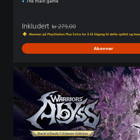
The main game
Inkludert
kr 279,00
Nedsatt fra opprinnelig pris på kr 279,00
Abonner på PlayStation Plus Extra for å få tilgang til dette spillet og hu
Abonner
U
l
t
i
m
a
t
e
E
d
i