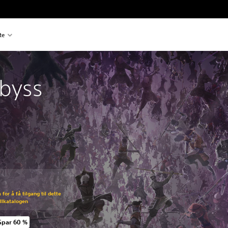
te
Abyss
pprinnelig pris på kr 279,00
for å få tilgang til dette
illkatalogen
Spar 60 %
prinnelig pris på kr 279,00