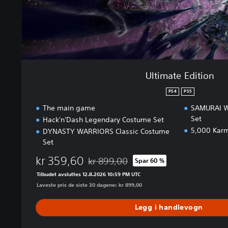
t
i
o
n
Ultimate Edition
PS4
PS5
The main game
SAMURAI W
Set
Hack'n'Dash Legendary Costume Set
5,000 Kar
DYNASTY WARRIORS Classic Costume
Set
kr 359,60
kr 899,00
Spar 60 %
Nedsatt fra opprinnelig pris på kr 899,00
Tilbudet avsluttes 12.8.2026 10:59 PM UTC
Laveste pris de siste 30 dagene: kr 899,00
Legg i handlevogn