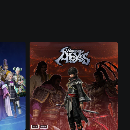
PS5
PS4