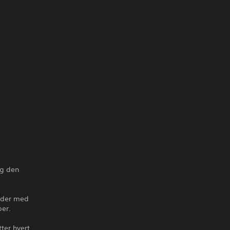
og den
order med
per.
ter hvert