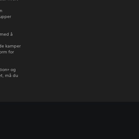
an
rupper
l med å
nde kamper
orm for
tion» og
et, må du