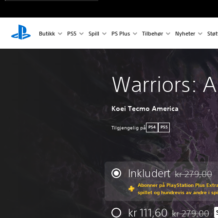
Butikk
PS5
Spill
PS Plus
Tilbehør
Nyheter
Støt
Warriors: 
Koei Tecmo America
Tilgjengelig på
PS4
PS5
Inkludert
kr 279,00
Nedsatt fra o
Abonner på PlayStation Plus Extra 
spillet og hundrevis av andre i sp
kr 111,60
kr 279,00
Nedsatt fra op