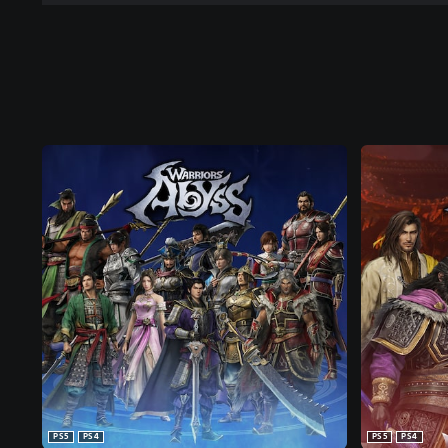
PS5
PS4
PS5
PS4