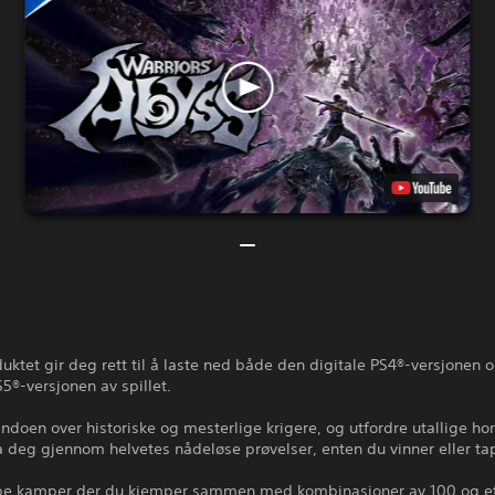
uktet gir deg rett til å laste ned både den digitale PS4®-versjonen 
S5®-versjonen av spillet.
doen over historiske og mesterlige krigere, og utfordre utallige h
a deg gjennom helvetes nådeløse prøvelser, enten du vinner eller ta
ype kamper der du kjemper sammen med kombinasjoner av 100 og et