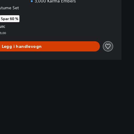
3,000 Karma Embers
stume Set
Spar 60 %
pprinnelig pris på kr 449,00
 UTC
49,00
Legg i handlevogn