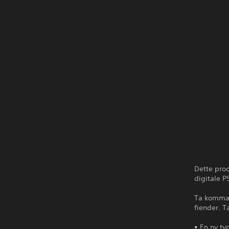
Dette prod
digitale P
Ta komman
fiender. T
• En ny t