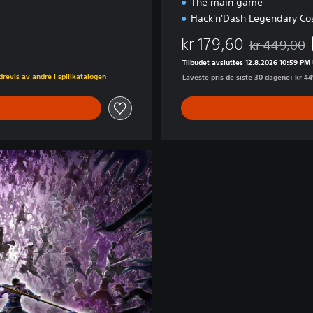
The main game
Hack'n'Dash Legendary Co
kr 179,60
kr 449,00
Nedsatt fra o
Tilbudet avsluttes 12.8.2026 10:59 PM
ndrevis av andre i spillkatalogen
Laveste pris de siste 30 dagene: kr 4