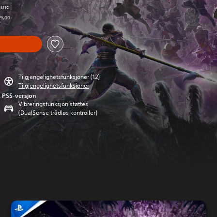
 UTC
79,00
Tilgjengelighetsfunksjoner (12)
Tilgjengelighetsfunksjoner
PS5-versjon
Vibreringsfunksjon støttes
(DualSense trådløs kontroller)