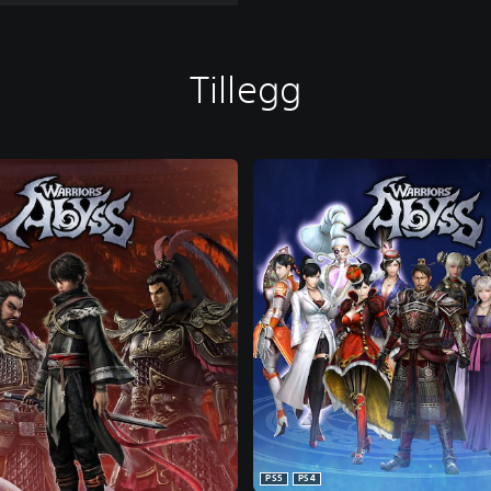
Tillegg
PS5
PS4