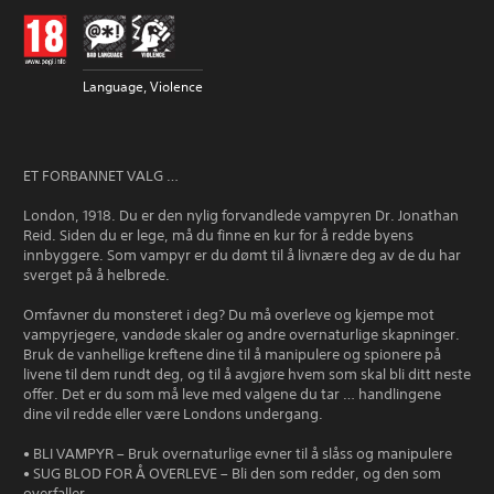
Language, Violence
ET FORBANNET VALG …
London, 1918. Du er den nylig forvandlede vampyren Dr. Jonathan
Reid. Siden du er lege, må du finne en kur for å redde byens
innbyggere. Som vampyr er du dømt til å livnære deg av de du har
sverget på å helbrede.
Omfavner du monsteret i deg? Du må overleve og kjempe mot
vampyrjegere, vandøde skaler og andre overnaturlige skapninger.
Bruk de vanhellige kreftene dine til å manipulere og spionere på
livene til dem rundt deg, og til å avgjøre hvem som skal bli ditt neste
offer. Det er du som må leve med valgene du tar … handlingene
dine vil redde eller være Londons undergang.
• BLI VAMPYR – Bruk overnaturlige evner til å slåss og manipulere
• SUG BLOD FOR Å OVERLEVE – Bli den som redder, og den som
overfaller