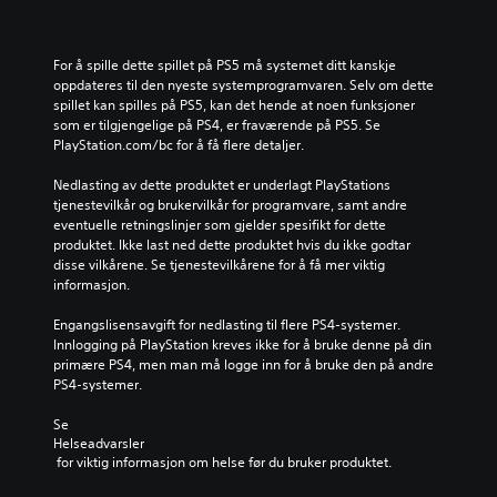
For å spille dette spillet på PS5 må systemet ditt kanskje 
oppdateres til den nyeste systemprogramvaren. Selv om dette 
spillet kan spilles på PS5, kan det hende at noen funksjoner 
som er tilgjengelige på PS4, er fraværende på PS5. Se 
PlayStation.com/bc for å få flere detaljer.
Nedlasting av dette produktet er underlagt PlayStations 
tjenestevilkår og brukervilkår for programvare, samt andre 
eventuelle retningslinjer som gjelder spesifikt for dette 
produktet. Ikke last ned dette produktet hvis du ikke godtar 
disse vilkårene. Se tjenestevilkårene for å få mer viktig 
informasjon.
Engangslisensavgift for nedlasting til flere PS4-systemer. 
Innlogging på PlayStation kreves ikke for å bruke denne på din 
primære PS4, men man må logge inn for å bruke den på andre 
PS4-systemer.
Se 
Helseadvarsler
 for viktig informasjon om helse før du bruker produktet.