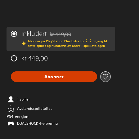
Inkludert
kr 449,00
Nedsatt fra opprinnelig pris på kr 449,00
Abonner på PlayStation Plus Extra for å få tilgang til
dette spillet og hundrevis av andre i spillkatalogen
kr 449,00
Abonner
1 spiller
Avstandsspill støttes
PS4-versjon
DUALSHOCK 4-vibrering