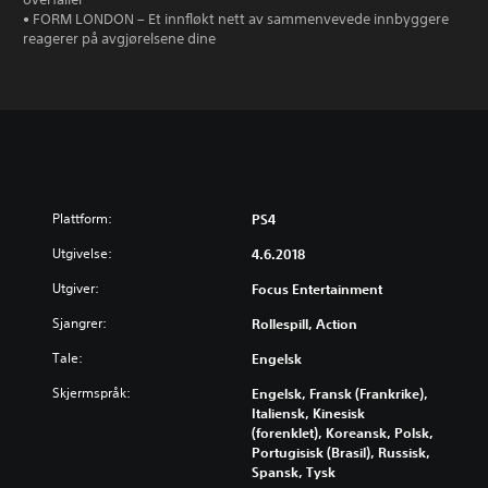
• FORM LONDON – Et innfløkt nett av sammenvevede innbyggere
reagerer på avgjørelsene dine
Plattform:
PS4
Utgivelse:
4.6.2018
Utgiver:
Focus Entertainment
Sjangrer:
Rollespill, Action
Tale:
Engelsk
Skjermspråk:
Engelsk, Fransk (Frankrike),
Italiensk, Kinesisk
(forenklet), Koreansk, Polsk,
Portugisisk (Brasil), Russisk,
Spansk, Tysk