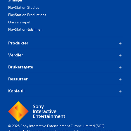
Stillinger
PlayStation Studios
PlayStation Productions
Om selskapet
PlayStation-tidslinjen
Produkter
Verdier
Brukerstøtte
Ressurser
Koble til
© 2026 Sony Interactive Entertainment Europe Limited (SIEE)