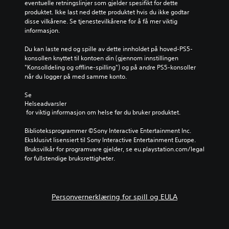
e
eventuelle retningslinjer som gjelder spesifikt for dette 
k
d
p
.
t
produktet. Ikke last ned dette produktet hvis du ikke godtar 
k
l
e
D
disse vilkårene. Se tjenestevilkårene for å få mer viktig 
e
æ
n
u
informasjon.
J
h
r
k
k
a
u
e
a
i
Du kan laste ned og spille av dette innholdet på hoved-PS5-
r
s
l
n
n
konsollen knyttet til kontoen din (gjennom innstillingen 
t
t
t
a
g
"Konsolldeling og offline-spilling") og på andre PS5-konsoller 
a
e
å
n
når du logger på med samme konto.
s
l
l
g
r
p
e
e
i
b
Se 
d
å
s
a
Helseadvarsler
a
i
m
e
t
 for viktig informasjon om helse før du bruker produktet.
r
a
i
d
l
s
l
n
e
y
Biblioteksprogrammer ©Sony Interactive Entertainment Inc. 
o
p
n
d
n
Eksklusivt lisensiert til Sony Interactive Entertainment Europe. 
g
a
.
u
e
Bruksvilkår for programvare gjelder, se eu.playstation.com/legal 
.
k
t
for fullstendige bruksrettigheter.
l
o
d
s
a
m
U
e
t
s
n
r
a
t
Personvernerklæring for spill og EULA
d
s
D
i
e
k
u
l
r
a
k
l
t