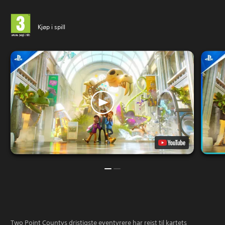
Kjøp i spill
Two Point Countys dristigste eventyrere har reist til kartets