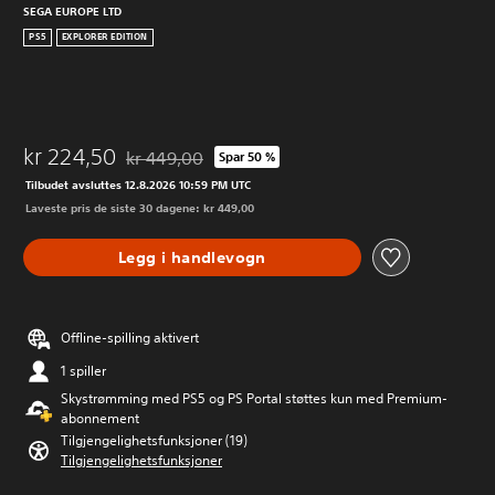
SEGA EUROPE LTD
PS5
EXPLORER EDITION
kr 224,50
kr 449,00
Spar 50 %
Nedsatt fra opprinnelig pris på kr 449,00
Tilbudet avsluttes 12.8.2026 10:59 PM UTC
Laveste pris de siste 30 dagene: kr 449,00
Legg i handlevogn
Offline-spilling aktivert
1 spiller
Skystrømming med PS5 og PS Portal støttes kun med Premium-
abonnement
Tilgjengelighetsfunksjoner (19)
Tilgjengelighetsfunksjoner