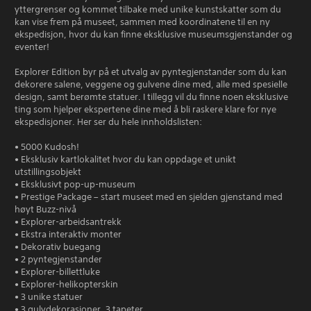
yttergrenser og kommet tilbake med unike kunstskatter som du
kan vise frem på museet, sammen med koordinatene til en ny
ekspedisjon, hvor du kan finne eksklusive museumsgjenstander og
eventer!
Explorer Edition byr på et utvalg av pyntegjenstander som du kan
dekorere salene, veggene og gulvene dine med, alle med spesielle
design, samt berømte statuer. I tillegg vil du finne noen eksklusive
ting som hjelper ekspertene dine med å bli raskere klare for nye
ekspedisjoner. Her ser du hele innholdslisten:
• 5000 Kudosh!
• Eksklusiv kartlokalitet hvor du kan oppdage et unikt
utstillingsobjekt
• Eksklusivt pop-up-museum
• Prestige Package – start museet med en sjelden gjenstand med
høyt Buzz-nivå
• Explorer-arbeidsantrekk
• Ekstra interaktiv monter
• Dekorativ buegang
• 2 pyntegjenstander
• Explorer-billettluke
• Explorer-helikopterskin
• 3 unike statuer
• 3 gulvdekorasjoner, 3 tapeter