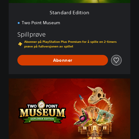
t
i
Standard Edition
o
n
Two Point Museum
Spillprøve
Abonner på PlayStation Plus Premium for å spille en 2-timers
prøve på fullversjonen av spillet
Abonner
E
x
p
l
o
r
e
r
E
d