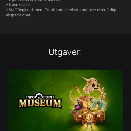
• 3 benkestiler
• Staff Replenishment Trunk som gir ekstra bonuser etter farlige
ekspedisjoner!
Utgaver:
S
t
a
n
d
a
r
d
E
d
i