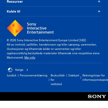
a
.
Ressurser
a
k
l
l
u
e
t
Koble til
n
S
r
e
u
e
.
r
n
t
n
d
t
a
e
3
e
t
r
D
i
s
t
-
© 2026 Sony Interactive Entertainment Europe Limited (SIEE)
v
p
e
l
Alt av innhold, spilltitler, handelsnavn og/eller særpreg, varemerker,
e
i
k
illustrasjoner og tilhørende bilder er varemerker og/eller
y
r
l
s
opphavsrettslig beskyttede materialer tilhørende sine respektive eiere.
f
d
t
l
Med enerett.
Mer info
o
D
f
p
r
u
o
å
å
k
r
p
Norge
s
a
h
a
n
Juridisk
Personvernerklæring
Bruksvilkår
Sidekart
Retningslinjer for
n
o
u
for
informasjonskapsl
u
a
v
o
nettsted
s
n
e
p
e
g
d
p
i
h
D
n
l
i
u
e
y
s
k
d
d
t