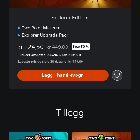
i
t
i
Explorer Edition
o
n
Two Point Museum
Explorer Upgrade Pack
kr 224,50
kr 449,00
Spar 50 %
Nedsatt fra opprinnelig pris på kr 449,00
Tilbudet avsluttes 12.8.2026 10:59 PM UTC
Laveste pris de siste 30 dagene: kr 449,00
Legg i handlevogn
Tillegg