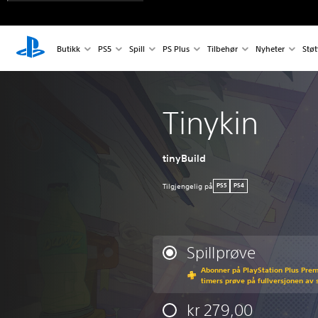
Butikk
PS5
Spill
PS Plus
Tilbehør
Nyheter
Støt
Tinykin
tinyBuild
Tilgjengelig på
PS5
PS4
Spillprøve
Abonner på PlayStation Plus Premi
timers prøve på fullversjonen av s
kr 279,00