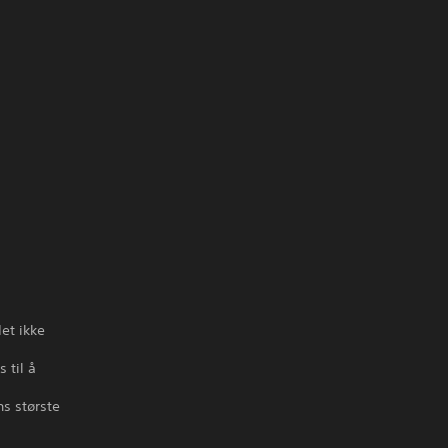
det ikke
 til å
s største