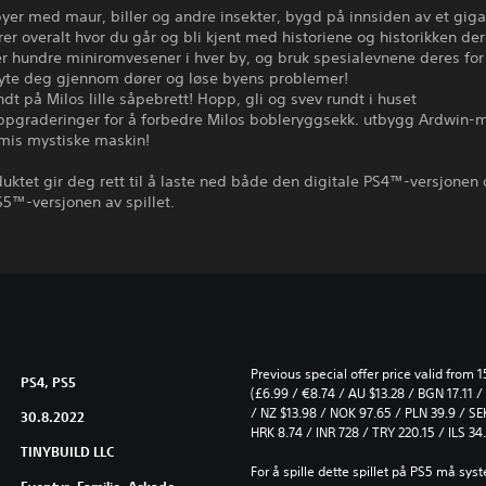
byer med maur, biller og andre insekter, bygd på innsiden av et giga
rer overalt hvor du går og bli kjent med historiene og historikken de
r hundre miniromvesener i hver by, og bruk spesialevnene deres for 
ryte deg gjennom dører og løse byens problemer!
ndt på Milos lille såpebrett! Hopp, gli og svev rundt i huset
ppgraderinger for å forbedre Milos bobleryggsekk. utbygg Ardwin-
dmis mystiske maskin!
uktet gir deg rett til å laste ned både den digitale PS4™-versjonen
S5™-versjonen av spillet.
Previous special offer price valid from
PS4, PS5
(£6.99 / €8.74 / AU $13.28 / BGN 17.11 
/ NZ $13.98 / NOK 97.65 / PLN 39.9 / SE
30.8.2022
HRK 8.74 / INR 728 / TRY 220.15 / ILS 34
TINYBUILD LLC
For å spille dette spillet på PS5 må syst
Eventyr, Familie, Arkade