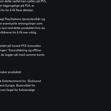
dette spillet kan spilles på PS5, 
 tilgjengelige på PS4, er 
c for å få flere detaljer.
gt PlayStations tjenestevilkår og 
e eventuelle retningslinjer som 
ke last ned dette produktet hvis du 
ilkårene for å få mer viktig 
holdet på hoved-PS5-konsollen 
lingen "Konsolldeling og offline-
år du logger på med samme konto.
bruker produktet.
Entertainment Inc. Eksklusivt 
ent Europe. Bruksvilkår for 
om/legal for fullstendige 