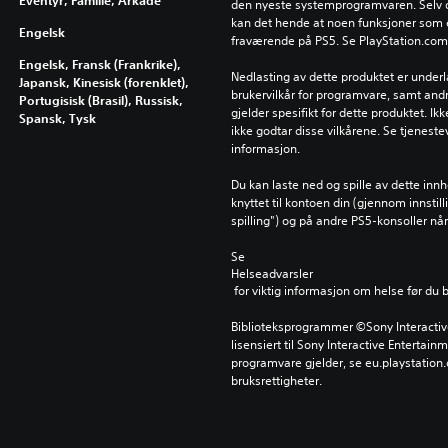
den nyeste systemprogramvaren. Selv om 
kan det hende at noen funksjoner som er
Engelsk
fraværende på PS5. Se PlayStation.com/b
Engelsk, Fransk (Frankrike),
Nedlasting av dette produktet er underla
Japansk, Kinesisk (forenklet),
brukervilkår for programvare, samt andr
Portugisisk (Brasil), Russisk,
gjelder spesifikt for dette produktet. Ik
Spansk, Tysk
ikke godtar disse vilkårene. Se tjenestev
informasjon.
Du kan laste ned og spille av dette inn
knyttet til kontoen din (gjennom innstil
spilling") og på andre PS5-konsoller n
Se 
Helseadvarsler
 for viktig informasjon om helse før du 
Biblioteksprogrammer ©Sony Interactive 
lisensiert til Sony Interactive Entertainm
programvare gjelder, se eu.playstation.c
bruksrettigheter.