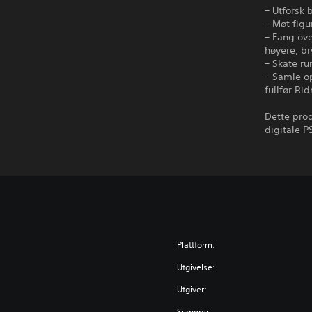
– Utforsk 
– Møt figu
– Fang ove
høyere, b
– Skate ru
– Samle o
fullfør Ri
Dette prod
digitale P
Plattform:
Utgivelse:
Utgiver:
Sjangrer: