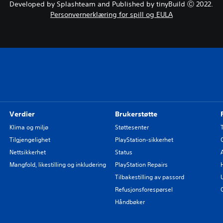
Developed by Splashteam and Published by tinyBuild Ⓒ 2022.
Personvernerklæring for spill og EULA
Verdier
Brukerstøtte
Klima og miljø
Støttesenter
Tilgjengelighet
PlayStation-sikkerhet
Nettsikkerhet
Status
Mangfold, likestilling og inkludering
PlayStation Repairs
Tilbakestilling av passord
Refusjonsforespørsel
Håndbøker