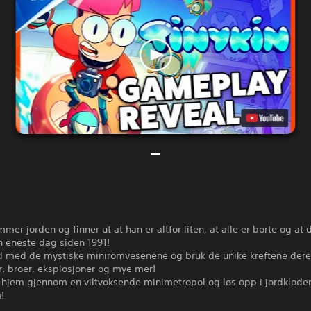
mer jorden og finner ut at han er altfor liten, at alle er borte og at 
n eneste dag siden 1991!
 med de mystiske miniromvesenene og bruk de unike kreftene deres
r, broer, eksplosjoner og mye mer!
 hjem gjennom en viltvoksende minimetropol og løs opp i jordkloden
!