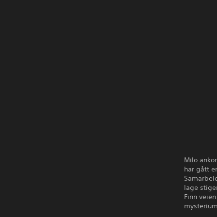
Milo ankom
har gått e
Samarbeid
lage stige
Finn veien
mysterium