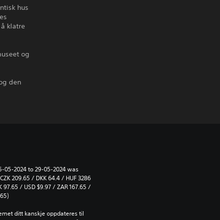
ntisk hus
res
å klatre
museet og
 og den
 15-05-2024 to 29-05-2024 was 
/ CZK 209.65 / DKK 64.4 / HUF 3286 
K 97.65 / USD $9.97 / ZAR 167.65 / 
.65)
emet ditt kanskje oppdateres til 