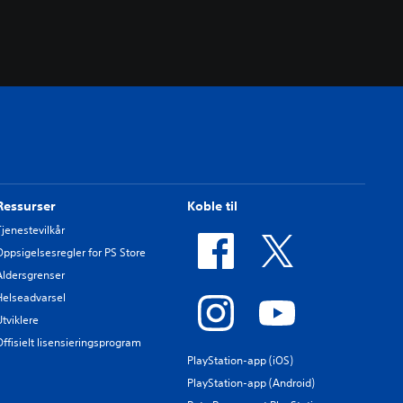
Ressurser
Koble til
Tjenestevilkår
Oppsigelsesregler for PS Store
Aldersgrenser
Helseadvarsel
Utviklere
Offisielt lisensieringsprogram
PlayStation-app (iOS)
PlayStation-app (Android)