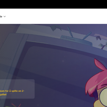
te
um for å spille en 2-
pillet