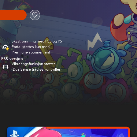
Skystrømming med PS5 og PS
Portal støttes kun med
Premium-abonnement
PS5-versjon
Vibreringsfunksjon støttes
(DualSense trådløs kontroller)