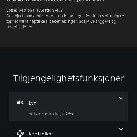
Spilles best på PlayStation VR 2
Den hjertebankende, non-stop handlingen forsterkes ytterligere
takket være haptiske tilbakemeldinger, adaptive triggere og
hodetelefoner.
Tilgjengelighetsfunksjoner
V
K
o
a
l
n
u
s
m
p
Lyd
k
i
Volumkontroller, 3D-lyd
o
l
n
l
t
e
r
s
Kontroller