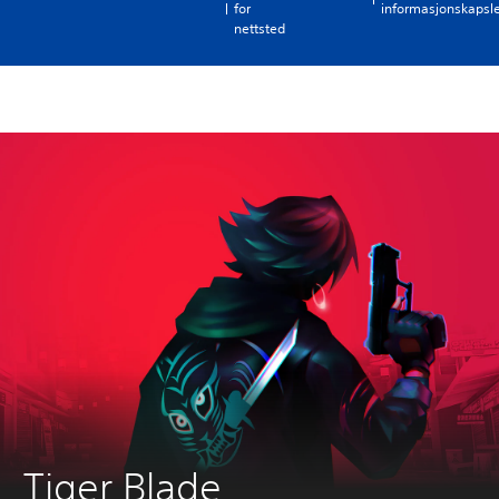
for
informasjonskapsl
d
nettsted
e
g
.
Tiger Blade