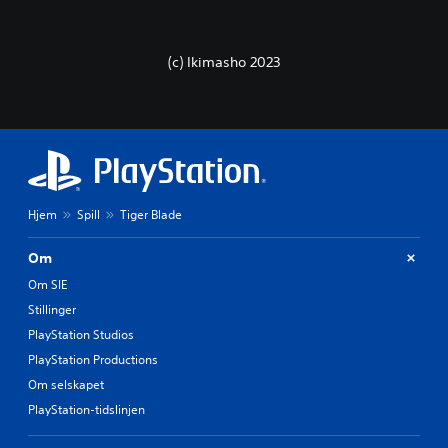
a
y
a
d
d
a
(c) Ikimasho 2023
D
p
u
t
k
i
a
v
n
m
a
o
n
t
g
s
i
Hjem
Spill
Tiger Blade
t
l
a
y
Om
n
d
d
u
Om SIE
i
t
Stillinger
a
d
v
a
PlayStation Studios
t
t
PlayStation Productions
r
a
e
Om selskapet
s
k
l
PlayStation-tidslinjen
k
i
e
k