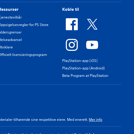
Ressurser
Koble til
Tjenestevilkår
Oppsigelsesregler for PS Store
Aldersgrenser
Helseadvarsel
Utviklere
Offisielt lisensieringsprogram
PlayStation-app (iOS)
PlayStation-app (Android)
Beta Program at PlayStation
aterialer tilhørende sine respektive eiere. Med enerett.
Mer info