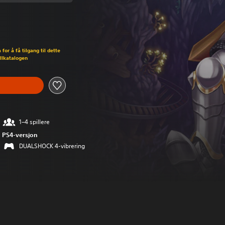
pprinnelig pris på kr 155,00
for å få tilgang til dette
illkatalogen
1–4 spillere
PS4-versjon
DUALSHOCK 4-vibrering