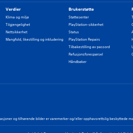
Verdier
Brukerstøtte
Klima og miljø
Støttesenter
Tilgjengelighet
PlayStation-sikkerhet
Nettsikkerhet
Status
Mangfold, likestilling og inkludering
PlayStation Repairs
Tilbakestilling av passord
Refusjonsforespørsel
Håndbøker
strasjoner og tilhørende bilder er varemerker og/eller opphavsrettslig beskyttede m