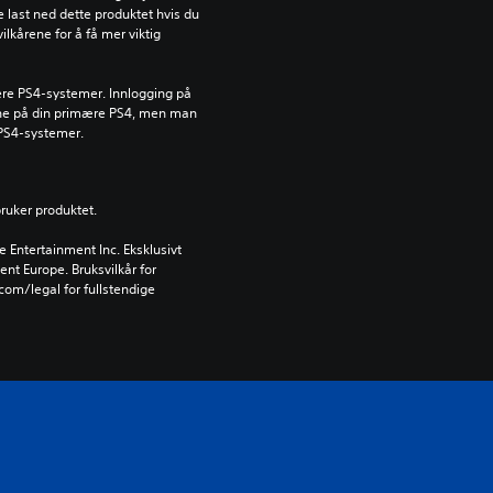
ke last ned dette produktet hvis du 
ilkårene for å få mer viktig 
lere PS4-systemer. Innlogging på 
nne på din primære PS4, men man 
 PS4-systemer.
bruker produktet.
Entertainment Inc. Eksklusivt 
ent Europe. Bruksvilkår for 
om/legal for fullstendige 