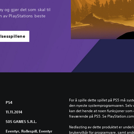
y og gjør det som skal til
en av PlayStations beste
lsesspillene
For å spille dette spillet på PS5 må syst
PS4
den nyeste systemprogramvaren. Selv om 
kan det hende at noen funksjoner som er
11.11.2014
fraværende på PS5. Se PlayStation.com/b
505 GAMES S.R.L.
Nedlasting av dette produktet er underla
Eventyr, Rollespill, Eventyr
brukervilkår for programvare, samt andr