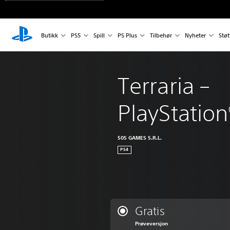
Butikk
PS5
Spill
PS Plus
Tilbehør
Nyheter
Støt
Terraria – 
PlayStation
505 GAMES S.R.L.
PS4
Gratis
Prøveversjon