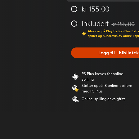
kr 155,00
Inkludert
kr 155,00
Nedsatt fra o
Abonner på PlayStation Plus Extra 
spillet og hundrevis av andre i sp
Legg til i bibliotek
PS Plus kreves for online-
spilling
Støtter opptil 8 online-spillere
med PS Plus
Online-spilling er valgfritt