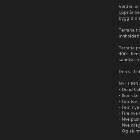
Verden er
oppnår hed
bygg din 
Terraria t
innholdet!
Terraria 
400+ fiend
sandkasses
Den siste
NYTT INNH
- Dead Cel
- Ikoniske
- Femten 
- Fem nye 
- Fire nye
- Nye pis
- Nye dra
- Og så m