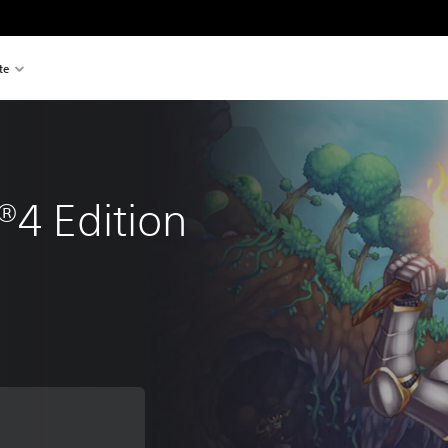
te
®4 Edition