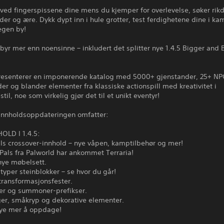
 ved fingerspissene dine mens du kjemper for overlevelse, søker ri
er og ære. Dykk dypt inn i hule grotter, test ferdighetene dine i kam
egen by!
ilbyr mer enn noensinne – inkludert det splitter nye 1.4.5 Bigger and 
presenterer en imponerende katalog med 5000+ gjenstander, 25+ NP
er og blander elementer fra klassiske actionspill med kreativitet i
til, noe som virkelig gjør det til et unikt eventyr!
 innholdsoppdateringen omfatter:
OLD I 1.4.5:
ls crossover-innhold – nye våpen, kamptilbehør og mer!
 Pals fra Palworld har ankommet Terraria!
nye møbelsett.
typer steinblokker – se hvor du går!
 transformasjonsfester.
ker og summoner-prefikser.
ger, småkryp og dekorative elementer.
ye mer å oppdage!