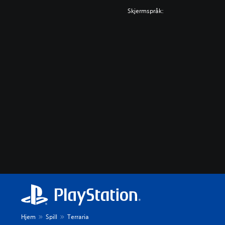
Skjermspråk:
Hjem
Spill
Terraria