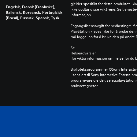
gjelder spesifikt for dette produktet. Ik
Engelsk, Fransk (Frankrike),
ikke godtar disse vilkårene. Se tjenestev
Italiensk, Koreansk, Portugisisk
informasjon.
(Brasil), Russisk, Spansk, Tysk
Engangslisensavgift for nedlasting til f
PlayStation kreves ikke for å bruke de
må logge inn for å bruke den på andre
Se 
Helseadvarsler
 for viktig informasjon om helse før du 
Biblioteksprogrammer ©Sony Interactive 
lisensiert til Sony Interactive Entertainm
programvare gjelder, se eu.playstation.c
bruksrettigheter.