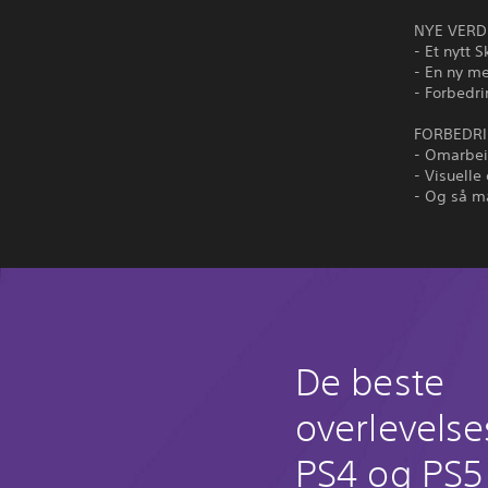
NYE VERD
- Et nytt 
- En ny me
- Forbedri
FORBEDRI
- Omarbei
- Visuelle
- Og så m
De beste
overlevelse
PS4 og PS5