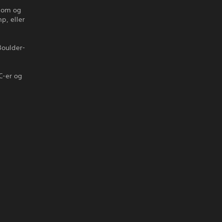
kdom og
p, eller
Boulder-
C-er og