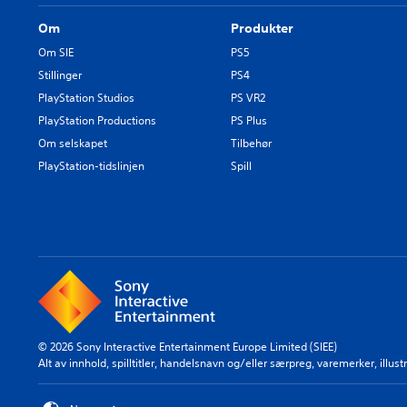
Om
Produkter
Om SIE
PS5
Stillinger
PS4
PlayStation Studios
PS VR2
PlayStation Productions
PS Plus
Om selskapet
Tilbehør
PlayStation-tidslinjen
Spill
© 2026 Sony Interactive Entertainment Europe Limited (SIEE)
Alt av innhold, spilltitler, handelsnavn og/eller særpreg, varemerker, illu