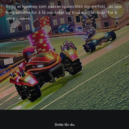
Bygg et kjøretøy som passer spillestilen din perfekt, lås opp
hjelpemidler for å få overtaket og bruk kraftøkninger for å
sikre seieren.
Dette får du