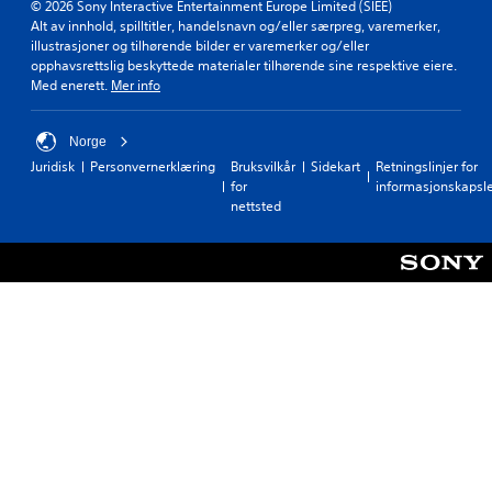
p
© 2026 Sony Interactive Entertainment Europe Limited (SIEE)
e
i
Alt av innhold, spilltitler, handelsnavn og/eller særpreg, varemerker,
r
l
illustrasjoner og tilhørende bilder er varemerker og/eller
b
l
opphavsrettslig beskyttede materialer tilhørende sine respektive eiere.
a
e
Med enerett.
Mer info
r
s
p
s
i
Norge
p
l
Juridisk
Personvernerklæring
Bruksvilkår
Sidekart
Retningslinjer for
a
l
for
informasjonskapsl
k
e
nettsted
f
t
ø
.
l
s
S
o
e
m
t
h
t
e
e
t
s
(
p
e
i
n
l
k
l