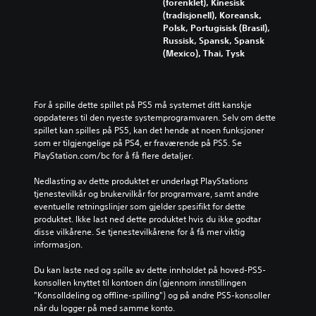
o
e
(forenklet), Kinesisk
i
r
e
r
r
(tradisjonell), Koreansk,
l
.
t
i
e
Polsk, Portugisisk (Brasil),
e
i
e
l
Russisk, Spansk, Spansk
t
e
n
l
3
(Mexico), Thai, Tysk
a
n
o
e
D
l
u
g
r
t
-
t
h
i
e
l
f
o
k
For å spille dette spillet på PS5 må systemet ditt kanskje 
r
y
o
v
o
oppdateres til den nyeste systemprogramvaren. Selv om dette 
n
d
r
e
n
spillet kan spilles på PS5, kan det hende at noen funksjoner 
a
d
d
f
D
som er tilgjengelige på PS4, er fraværende på PS5. Se 
t
r
f
o
u
PlayStation.com/bc for å få flere detaljer.
i
i
i
r
k
v
n
g
å
a
Nedlasting av dette produktet er underlagt PlayStations 
t
g
u
k
n
tjenestevilkår og brukervilkår for programvare, samt andre 
f
e
r
o
a
eventuelle retningslinjer som gjelder spesifikt for dette 
o
l
e
m
n
produktet. Ikke last ned dette produktet hvis du ikke godtar 
r
l
n
m
g
disse vilkårene. Se tjenestevilkårene for å få mer viktig 
h
e
e
u
i
informasjon.
å
r
.
n
l
n
a
i
y
Du kan laste ned og spille av dette innholdet på hoved-PS5-
d
k
s
d
konsollen knyttet til kontoen din (gjennom innstillingen 
s
t
e
u
"Konsolldeling og offline-spilling") og på andre PS5-konsoller 
a
i
r
t
når du logger på med samme konto.
n