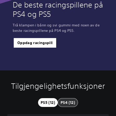
De beste racingspillene på
PS4 og PS5
Trå klampen i bånn og svi gummi med noen av de
beste racingspillene på PS4 og PS5.
Oppdag racingspill
Tilgjengelighetsfunksjoner
V
U
N
J
H
o
n
y
u
u
l
d
t
s
r
u
e
i
t
t
PS5 (12)
PS4 (12)
m
r
l
e
i
k
t
o
r
g