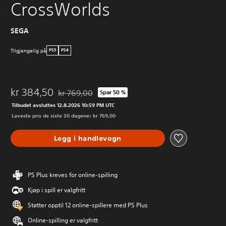
CrossWorlds
SEGA
Tilgjengelig på
PS5
PS4
kr 384,50
kr 769,00
Spar 50 %
Nedsatt fra opprinnelig pris på kr 769,00
Tilbudet avsluttes 12.8.2026 10:59 PM UTC
Laveste pris de siste 30 dagene: kr 769,00
Legg i handlevogn
PS Plus kreves for online-spilling
Kjøp i spill er valgfritt
Støtter opptil 12 online-spillere med PS Plus
Online-spilling er valgfritt