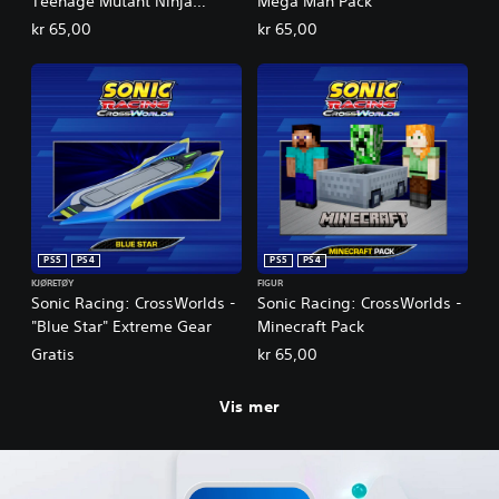
Teenage Mutant Ninja
Mega Man Pack
Turtles Pack
kr 65,00
kr 65,00
PS5
PS4
PS5
PS4
KJØRETØY
FIGUR
Sonic Racing: CrossWorlds -
Sonic Racing: CrossWorlds -
"Blue Star" Extreme Gear
Minecraft Pack
Gratis
kr 65,00
Vis mer