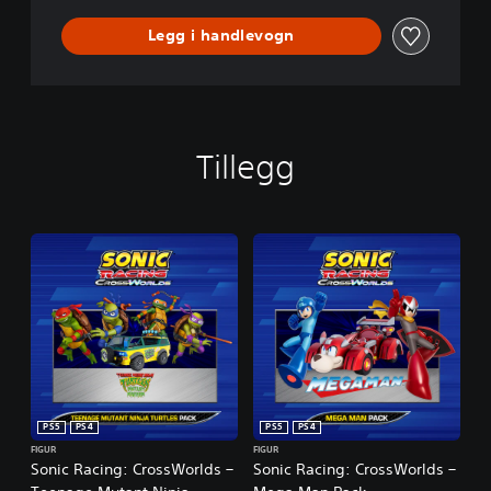
Legg i handlevogn
Tillegg
PS5
PS4
PS5
PS4
FIGUR
FIGUR
Sonic Racing: CrossWorlds –
Sonic Racing: CrossWorlds –