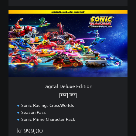
s
–
D
D
e
i
m
g
o
i
t
a
l
D
e
l
u
x
e
Digital Deluxe Edition
E
d
PS4
PS5
i
Sonic Racing: CrossWorlds
t
i
Season Pass
o
Sonic Prime Character Pack
n
kr 999,00