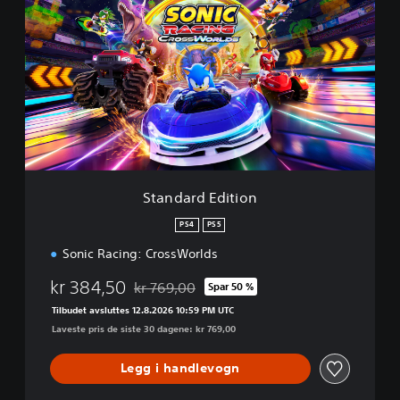
a
n
d
a
r
d
E
d
i
t
i
Standard Edition
o
n
PS4
PS5
Sonic Racing: CrossWorlds
kr 384,50
kr 769,00
Spar 50 %
Nedsatt fra opprinnelig pris på kr 769,00
Tilbudet avsluttes 12.8.2026 10:59 PM UTC
Laveste pris de siste 30 dagene: kr 769,00
Legg i handlevogn