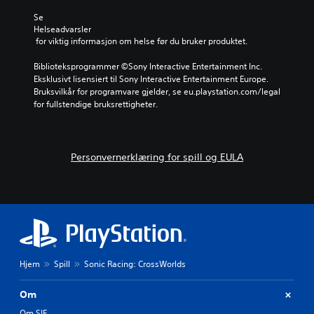
v
e
d
g
e
e
a
Se 
i
r
n
t
Helseadvarsler
t
e
k
a
 for viktig informasjon om helse før du bruker produktet.
t
e
l
s
o
n
e
l
Biblioteksprogrammer ©Sony Interactive Entertainment Inc. 
p
r
r
i
Eksklusivt lisensiert til Sony Interactive Entertainment Europe. 
p
e
e
k
Bruksvilkår for programvare gjelder, se eu.playstation.com/legal 
s
k
m
a
for fullstendige bruksrettigheter.
e
k
e
t
t
e
d
l
t
h
a
y
,
j
n
d
e
Personvernerklæring for spill og EULA
e
d
e
l
l
r
n
l
p
e
e
e
e
s
k
r
m
p
a
f
i
i
n
å
d
l
h
l
l
l
ø
i
Hjem
Spill
Sonic Racing: CrossWorlds
e
e
r
t
r
r
e
t
i
e
s
Om
h
n
.
r
j
Om SIE