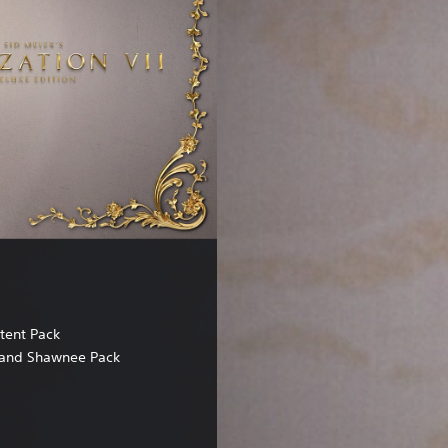
tent Pack
and Shawnee Pack
0