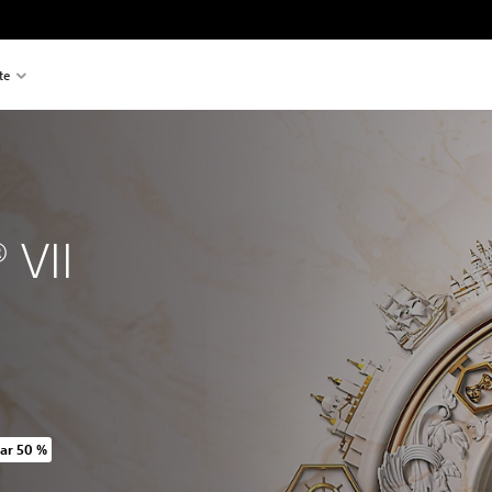
te
 VII
ar 50 %
nnelig pris på kr 1.199,00