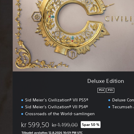
e
E
d
i
t
i
o
n
Deluxe Edition
PS4
PS5
Sid Meier’s Civilization® VII PS5®
Deluxe Con
Sid Meier's Civilization® VII PS4®
Tecumseh 
Crossroads of the World-samlingen
kr 599,50
kr 1.199,00
Spar 50 %
Nedsatt fra opprinnelig pris på kr 1.199,0
Tilbudet avsluttes 12.8.2026 10:59 PM UTC