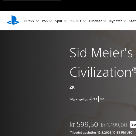
Butikk
PS5
Spill
PS Plus
Tilbehør
Nyheter
Støt
Sid Meier's
Civilization®
2K
Tilgjengelig på
PS5
PS4
kr 599,50
kr 1.199,00
Sp
Nedsatt fra oppri
Tilbudet avsluttes 12.8.2026 10:59 PM UTC