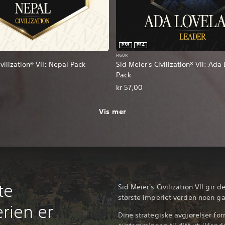
PS5
PS4
FIGUR
ivilization® VII: Nepal Pack
Sid Meier's Civilization® VII: Ada
Pack
kr 57,00
Vis mer
te
Sid Meier's Civilization VII gir 
største imperiet verden noen ga
erien er
Dine strategiske avgjørelser for