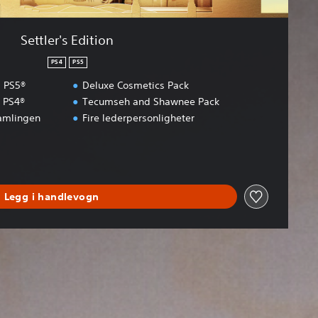
Settler's Edition
PS4
PS5
I PS5®
Deluxe Cosmetics Pack
I PS4®
Tecumseh and Shawnee Pack
samlingen
Fire lederpersonligheter
Legg i handlevogn