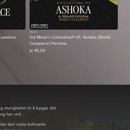
PS5
PS4
FIGUR
 Lovelace
Sid Meier's Civilization® VII: Ashoka (World
Conqueror) Persona
kr 45,00
deg muligheten til å bygge det
ng har sett.
mer den unike kulturelle