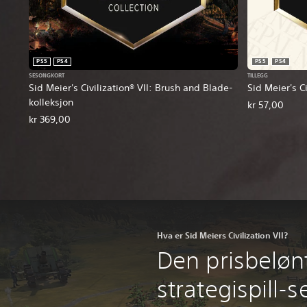
PS5
PS4
PS5
PS4
SESONGKORT
TILLEGG
Sid Meier's Civilization® VII: Brush and Blade-
Sid Meier's C
kolleksjon
kr 57,00
kr 369,00
Hva er Sid Meiers Civilization VII?
Den prisbeløn
strategispill-s