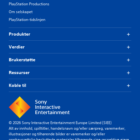
PlayStation Productions
Om selskapet
PlayStation-tidslinjen
Produkter
Verdier
Brukerstøtte
Ressurser
Koble til
© 2026 Sony Interactive Entertainment Europe Limited (SIEE)
Alt av innhold, spilltitler, handelsnavn og/eller særpreg, varemerker,
illustrasjoner og tilhørende bilder er varemerker og/eller
opphavsrettslig beskyttede materialer tilhørende sine respektive eiere.