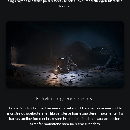
slags mystiske steder på din farefulle reise, hver med sin egen historie å
fortelle.
Et fryktinngytende eventyr
Tarsier Studios tar med sin unike visuelle stil tik en hel rekke nye vridde
monstre og ødelagte, men likevel sterke barnekarakterer. Fragmenter fra
barnas urolige fortid er brukt som inspirasjon for deres karakterdesign,
samt for monstrene som nå hjemsøker dem.