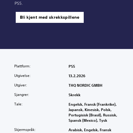
PS5.
Bli kjent med skrekkspillene
Plattform:
PS5
Utgivelse:
13.2.2026
Utgiver:
THQ NORDIC GMBH
Sjangrer:
Skrekk
Tale:
Engelsk, Fransk (Frankrike),
Japansk, Kinesisk, Polsk,
Portugisisk (Brasil), Russisk,
Spansk (Mexico), Tysk
Skjermspråk:
Arabisk, Engelsk, Fransk