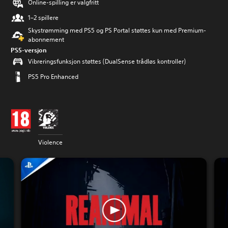
Online-spilling er valgfritt
1–2 spillere
Skystrømming med PS5 og PS Portal støttes kun med Premium-
abonnement
PS5-versjon
Vibreringsfunksjon støttes (DualSense trådløs kontroller)
PS5 Pro Enhanced
Violence