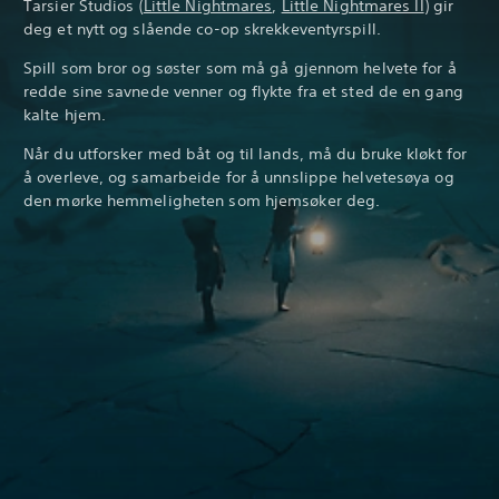
Tarsier Studios (
Little Nightmares
,
Little Nightmares II
) gir
deg et nytt og slående co-op skrekkeventyrspill.
Spill som bror og søster som må gå gjennom helvete for å
redde sine savnede venner og flykte fra et sted de en gang
kalte hjem.
Når du utforsker med båt og til lands, må du bruke kløkt for
å overleve, og samarbeide for å unnslippe helvetesøya og
den mørke hemmeligheten som hjemsøker deg.