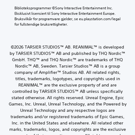
Biblioteksprogrammer ©Sony Interactive Entertainment Inc. 
Eksklusivt lisensiert til Sony Interactive Entertainment Europe. 
Bruksvilkår for programvare gjelder, se eu.playstation.com/legal 
for fullstendige bruksrettigheter.
©2026 TARSIER STUDIOS™ AB. REANIMAL™ is developed
by TARSIER STUDIOS™ AB and published by THQ Nordic™
GmbH. THQ™ and THQ Nordic™ are trademarks of THQ
Nordic™ AB, Sweden. Tarsier Studios™ AB is a group
company of Amplifier™ Studios AB. All related rights,
titles, trademarks, logotypes, and copyrights used in
REANIMAL™ are the exclusive property of and are
controlled by TARSIER STUDIOS™ AB unless specifically
stated otherwise. All rights reserved. Unreal Engine, Epic
Games, Inc. Unreal, Unreal Technology, and the Powered by
Unreal Technology and any respective logos are
trademarks and/or registered trademarks of Epic Games,
Inc. in the United States and elsewhere. All related other
marks, trademarks, logos, and copyrights are the exclusive