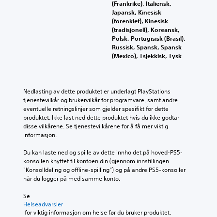
(Frankrike), Italiensk,
Japansk, Kinesisk
(forenklet), Kinesisk
(tradisjonell), Koreansk,
Polsk, Portugisisk (Brasil),
Russisk, Spansk, Spansk
(Mexico), Tsjekkisk, Tysk
Nedlasting av dette produktet er underlagt PlayStations 
tjenestevilkår og brukervilkår for programvare, samt andre 
eventuelle retningslinjer som gjelder spesifikt for dette 
produktet. Ikke last ned dette produktet hvis du ikke godtar 
disse vilkårene. Se tjenestevilkårene for å få mer viktig 
informasjon.
Du kan laste ned og spille av dette innholdet på hoved-PS5-
konsollen knyttet til kontoen din (gjennom innstillingen 
"Konsolldeling og offline-spilling") og på andre PS5-konsoller 
når du logger på med samme konto.
Se 
Helseadvarsler
 for viktig informasjon om helse før du bruker produktet.