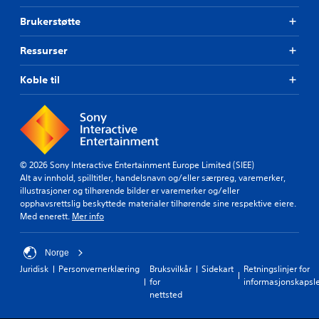
Brukerstøtte
Ressurser
Koble til
© 2026 Sony Interactive Entertainment Europe Limited (SIEE)
Alt av innhold, spilltitler, handelsnavn og/eller særpreg, varemerker,
illustrasjoner og tilhørende bilder er varemerker og/eller
opphavsrettslig beskyttede materialer tilhørende sine respektive eiere.
Med enerett.
Mer info
Norge
Juridisk
Personvernerklæring
Bruksvilkår
Sidekart
Retningslinjer for
for
informasjonskapsl
nettsted