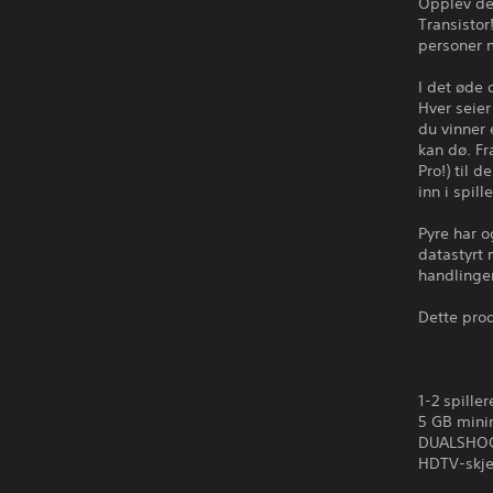
Opplev den
Transistor
personer m
I det øde
Hver seier
du vinner 
kan dø. F
Pro!) til 
inn i spil
Pyre har o
datastyrt 
handlinge
Dette prod
1-2 spiller
5 GB min
DUALSHOCK
HDTV-skje