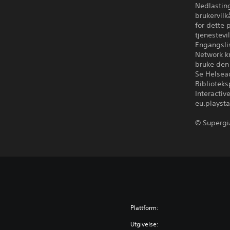
Nedlasting
brukervilk
for dette 
tjenestevi
Engangslis
Network k
bruke den
Se Helsead
Biblioteks
Interactiv
eu.playsta
© Supergia
Plattform:
Utgivelse: