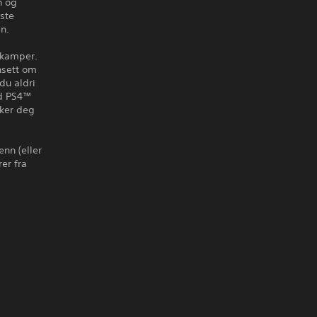
n og
iste
n.
 kamper.
nsett om
 du aldri
ed PS4™
kker deg
enn (eller
er fra