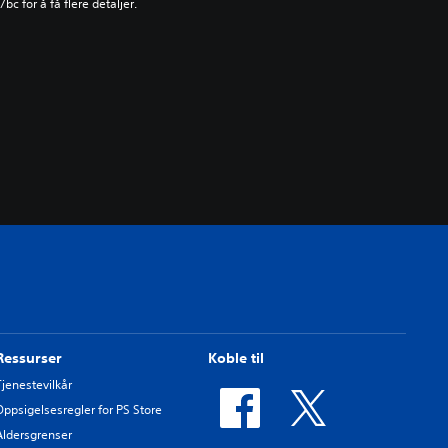
c for å få flere detaljer.
Ressurser
Koble til
Tjenestevilkår
Oppsigelsesregler for PS Store
Aldersgrenser