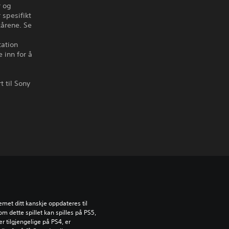
r og
 spesifikt
kårene. Se
tation
 inn for å
t til Sony
emet ditt kanskje oppdateres til 
dette spillet kan spilles på PS5, 
 tilgjengelige på PS4, er 