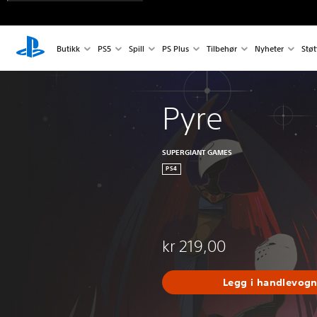
Butikk
PS5
Spill
PS Plus
Tilbehør
Nyheter
Støt
Pyre
SUPERGIANT GAMES
PS4
kr 219,00
Legg i handlevog