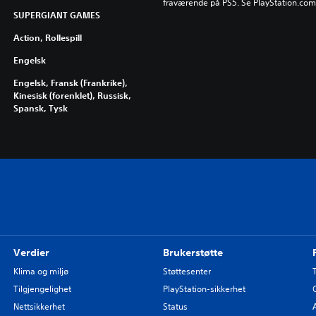
fraværende på PS5. Se PlayStation.com/b
SUPERGIANT GAMES
Action, Rollespill
Engelsk
Engelsk, Fransk (Frankrike),
Kinesisk (forenklet), Russisk,
Spansk, Tysk
Verdier
Brukerstøtte
Klima og miljø
Støttesenter
Tilgjengelighet
PlayStation-sikkerhet
Nettsikkerhet
Status