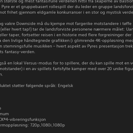
 største og mest fantasifulle verdenen hittil fra skaperne av Bastio
! Pyre er et gruppebasert rollespill der du leder en gruppe landsforv
ot frihet gjennom eldgamle konkurranser i en stor og mystisk verde
 og vakre Downside må du kjempe mot fargerike motstandere i tøffe
 (eller hvert tap!) tar de landsforviste personene nærmere målet: Ua
eller taper, fortsetter reisen i en historie med flere forgreininger der
ra den livlige håndtegnede grafikken (i glimrende 4K-oppløsning m
den stemningsfulle musikken – hvert aspekt av Pyres presentasjon tre
lets fantasy-verden.
gså en lokal Versus-modus for to spillere, der du kan spille mot en v
motstander) i en av spillets fartsfylte kamper med over 20 unike figur
n.
uktet støtter følgende språk: Engelsk
e
imum
®4-vibreringsfunksjon
rmoppløsning: 720p,1080i,1080p