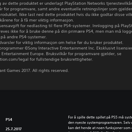
 av dette produktet er underlagt PlayStation Networks tjenestevilkå
år for programvare, samt andre eventuelle retningslinjer som gjelder
produktet. Ikke last ned dette produktet hvis du ikke godtar disse vil
lkårene for å få mer viktig informasjon.
ensavgift for nedlasting til flere PS4-systemer. Innlogging på PlayS
reves ikke for å bruke denne på din primære PS4, men man må logge
 på andre PS4-systemer.
varsler for viktig informasjon om helse før du bruker produktet.
programmer ©Sony Interactive Entertainment Inc. Eksklusivt lisensier
e Entertainment Europe. Bruksvilkår for programvare gjelder, se
tion.com/legal for fullstendige bruksrettigheter.
nt Games 2017. All rights reserved.
For å spille dette spillet på PS5 må syst
PS4
den nyeste systemprogramvaren. Selv om 
kan det hende at noen funksjoner som er
25.7.2017