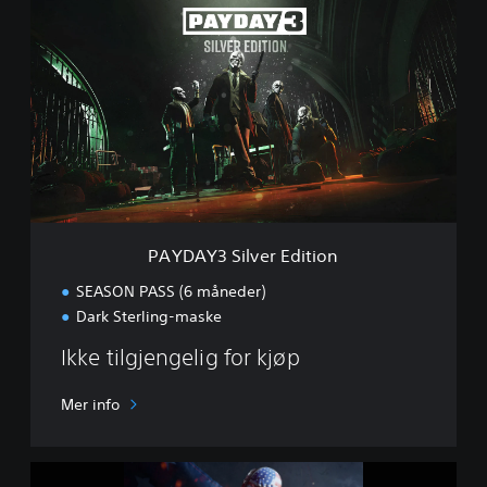
A
Y
D
A
Y
3
S
i
l
v
e
r
PAYDAY3 Silver Edition
E
d
SEASON PASS (6 måneder)
i
Dark Sterling-maske
t
i
Ikke tilgjengelig for kjøp
o
n
Mer info
Y