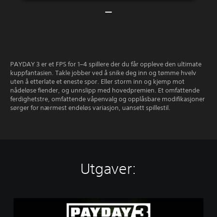
PAYDAY 3 er et FPS for 1–4 spillere der du får oppleve den ultimate
kuppfantasien. Takle jobber ved å snike deg inn og tømme hvelv
uten å etterlate et eneste spor. Eller storm inn og kjemp mot
nådeløse fiender, og unnslipp med hovedpremien. Et omfattende
ferdighetstre, omfattende våpenvalg og opplåsbare modifikasjoner
sørger for nærmest endeløs variasjon, uansett spillestil.
Utgaver:
P
a