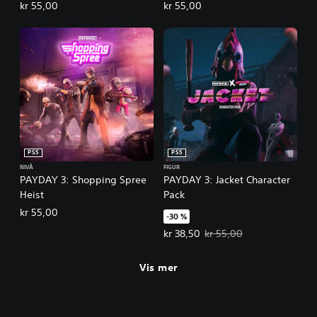
kr 55,00
kr 55,00
PS5
PS5
NIVÅ
FIGUR
PAYDAY 3: Shopping Spree
PAYDAY 3: Jacket Character
Heist
Pack
kr 55,00
-30 %
Tilbudspris, kr 38,50. Opprinnelig
kr 38,50
kr 55,00
Vis mer