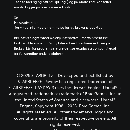
e
m
"Konsolldeling og offline-spilling") og på andre PS5-konsoller 
r
m
a
n
m
når du logger på med samme konto.
h
e
r
e
u
å
d
g
.
n
Se 
n
d
e
i
Helseadvarsler
d
e
r
s
 for viktig informasjon om helse før du bruker produktet.
s
t
k
e
a
t
a
r
Biblioteksprogrammer ©Sony Interactive Entertainment Inc. 
n
e
n
e
Eksklusivt lisensiert til Sony Interactive Entertainment Europe. 
g
s
e
e
Bruksvilkår for programvare gjelder, se eu.playstation.com/legal 
i
p
n
n
for fullstendige bruksrettigheter.
t
i
d
k
t
l
r
l
o
l
e
e
p
e
s
r
p
© 2026 STARBREEZE. Developed and published by
t
f
e
s
STARBREEZE. Payday is a registered trademark of
v
o
m
e
e
STARBREEZE. PAYDAY 3 uses the Unreal® Engine. Unreal® is
r
e
t
d
å
a registered trademark or trademark of Epic Games, Inc. in
d
t
å
g
a
the United States of America and elsewhere. Unreal®
,
v
j
n
Engine, Copyright 1998 – 2026, Epic Games, Inc.
e
e
ø
d
l
All rights reserved. All other trademarks, logos and
l
r
r
l
copyrights are property of their respective owners. All
g
e
e
e
e
rights reserved.
d
s
r
e
e