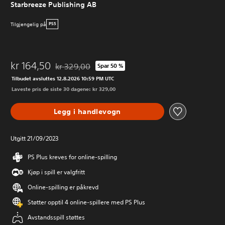
Starbreeze Publishing AB
Tilgjengelig på
PS5
kr 164,50
kr 329,00
Spar 50 %
Nedsatt fra opprinnelig pris på kr 329,00
Tilbudet avsluttes 12.8.2026 10:59 PM UTC
Laveste pris de siste 30 dagene: kr 329,00
Legg i handlevogn
Utgitt 21/09/2023
PS Plus kreves for online-spilling
Kjøp i spill er valgfritt
Online-spilling er påkrevd
Støtter opptil 4 online-spillere med PS Plus
Avstandsspill støttes