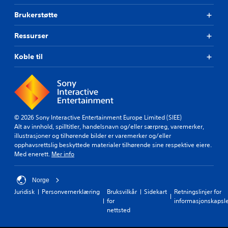
l
m
t
k
Brukerstøtte
.
v
o
a
m
n
Ressurser
J
f
s
u
k
o
Koble til
s
e
r
t
l
t
e
i
(
r
g
e
h
b
n
e
a
k
© 2026 Sony Interactive Entertainment Europe Limited (SIEE)
t
r
e
Alt av innhold, spilltitler, handelsnavn og/eller særpreg, varemerker,
s
s
l
illustrasjoner og tilhørende bilder er varemerker og/eller
n
p
opphavsrettslig beskyttede materialer tilhørende sine respektive eiere.
i
)
a
Med enerett.
Mer info
v
D
k
å
u
f
.
k
Norge
ø
a
l
Juridisk
Personvernerklæring
Bruksvilkår
Sidekart
Retningslinjer for
n
K
for
informasjonskapsl
s
s
o
nettsted
o
p
n
m
i
t