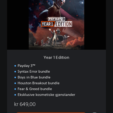
e
a
r
1
E
d
i
t
i
o
n
Year 1 Edition
Payday 3™
Syntax Error bundle
Boys in Blue bundle
Houston Breakout bundle
Fear & Greed bundle
Eksklusive kosmetiske gjenstander
kr 649,00