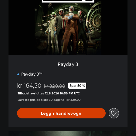
y
d
a
y
3
Payday 3
Payday 3™
kr 164,50
kr 329,00
Spar 50 %
Nedsatt fra opprinnelig pris på kr 329,00
Tilbudet avsluttes 12.8.2026 10:59 PM UTC
Laveste pris de siste 30 dagene: kr 329,00
Legg i handlevogn
P