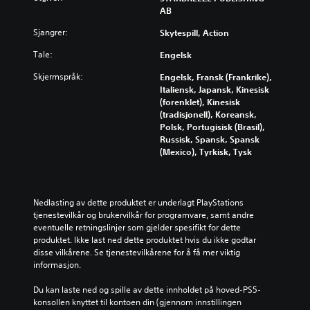
r
y
e
i
AB
v
s
o
d
d
l
e
e
l
v
e
Sjangrer:
Skytespill, Action
l
d
t
l
o
n
e
h
n
e
Tale:
Engelsk
l
g
s
i
i
n
u
e
p
s
n
Skjermspråk:
Engelsk, Fransk (Frankrike),
e
m
n
i
t
g
Italiensk, Japansk, Kinesisk
t
e
e
l
o
e
(forenklet), Kinesisk
i
r
r
l
r
r
(tradisjonell), Koreansk,
l
.
e
e
i
e
Polsk, Portugisisk (Brasil),
e
l
t
e
l
Russisk, Spansk, Spansk
t
l
,
n
l
(Mexico), Tyrkisk, Tysk
a
e
e
o
e
l
u
l
g
r
t
t
l
h
i
e
f
e
o
k
Nedlasting av dette produktet er underlagt PlayStations 
r
o
r
v
o
tjenestevilkår og brukervilkår for programvare, samt andre 
n
r
v
e
n
eventuelle retningslinjer som gjelder spesifikt for dette 
a
d
i
d
f
produktet. Ikke last ned dette produktet hvis du ikke godtar 
t
r
k
f
o
disse vilkårene. Se tjenestevilkårene for å få mer viktig 
i
i
t
i
r
informasjon.
v
n
i
g
å
t
g
g
u
k
Du kan laste ned og spille av dette innholdet på hoved-PS5-
f
e
e
r
o
konsollen knyttet til kontoen din (gjennom innstillingen 
o
n
f