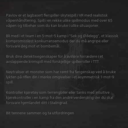
Pavlov er et lagbasert flerspiller-skytespill i VR med realistisk
våpenhåndtering. Spill i en rekke ulike spillmodus med over 65
våpen og tilbehør som du kan bruke i ulike situasjoner.
Bli med i et team i en 5-mot-5 kamp i "Søk og Ødelegg", et klassisk
kompromissløst konkurransemodus der du må angripe eller
forsvare deg mot et bombemål.
Bruk dine detektivegenskaper for å avsløre forrædere i et
avslappende krimspill med forskjellige spillerroller i TTT.
Nøytraliser et monster som har rømt fra fangenskap ved å bruke
lykten på riflen din i mørke omgivelser i et asymmetrisk 1-mot-9
spill.
Kontroller kjøretøy som terrengbiler eller tanks med intuitive
kjørekontroller i en kamp fra den andre verdenskrig der du skal
forsvare hjemlandet ditt i Stalingrad.
Bit tennene sammen og ta utfordringen