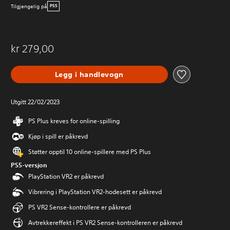
Tilgjengelig på
PS5
kr 279,00
Legg i handlevogn
Utgitt 22/02/2023
PS Plus kreves for online-spilling
Kjøp i spill er påkrevd
Støtter opptil 10 online-spillere med PS Plus
PS5-versjon
PlayStation VR2 er påkrevd
Vibrering i PlayStation VR2-hodesett er påkrevd
PS VR2 Sense-kontrollere er påkrevd
Avtrekkereffekt i PS VR2 Sense-kontrolleren er påkrevd