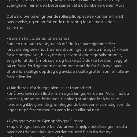
Eventyrere, her er den beste sjansen til å utforske verdenen Aurai!
Outward byr på en gripende rollespillopplevelse kombinert med
overlevelse, og en omfattende utfordring for de mest ivrige
spillerne.
• Bare en helt ordinær omreisende
Som en ordinær eventyrer, så må du ikke bare gjemme eller
forsvare deg selv mot truende skapninger, men du må også krysse
farlige omgivelser, beskytte deg selv mot dødelige sykdommer,
sørge for at du får nok søvn, og huske på å slukke tørsten. Legg ut
på en farlig ferd gjennom et utemmet område for å nå nye byer,
utføre forskjellige oppdrag og avsløre skjulte grotter som er fulle av
farlige fiender.
• Håndtere utfordringer alene eller i samarbeid
For å overleve i den flotte, men også farlige, verdenen Aurai, må du
være slu, smart og forberedt. Planlegg strategier for å beseire
fiender og ikke glem de grunnleggende behovene, samtidig som du
legger ut på ferden med en venn lokalt eller på nett.
• Bybyggersystem: Gjenoppbygge Sirocco
Skap ditt eget landemerke i Aurai ved å hjelpe befolkningen med å
overleve i denne nådeløse verdenen! Med hjelp fra det nye