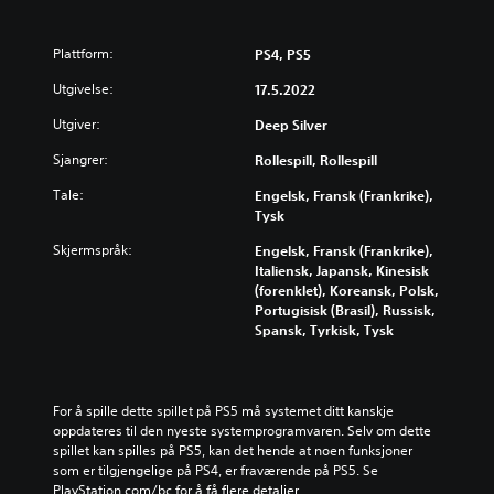
Plattform:
PS4, PS5
Utgivelse:
17.5.2022
Utgiver:
Deep Silver
Sjangrer:
Rollespill, Rollespill
Tale:
Engelsk, Fransk (Frankrike),
Tysk
Skjermspråk:
Engelsk, Fransk (Frankrike),
Italiensk, Japansk, Kinesisk
(forenklet), Koreansk, Polsk,
Portugisisk (Brasil), Russisk,
Spansk, Tyrkisk, Tysk
For å spille dette spillet på PS5 må systemet ditt kanskje 
oppdateres til den nyeste systemprogramvaren. Selv om dette 
spillet kan spilles på PS5, kan det hende at noen funksjoner 
som er tilgjengelige på PS4, er fraværende på PS5. Se 
PlayStation.com/bc for å få flere detaljer.