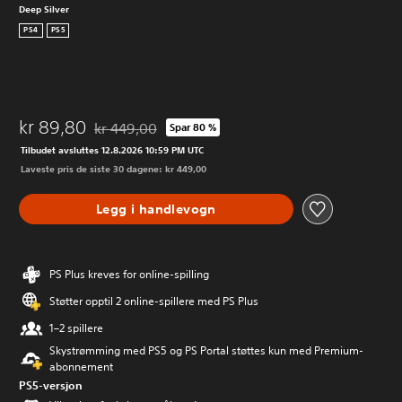
Deep Silver
PS4
PS5
kr 89,80
kr 449,00
Spar 80 %
Nedsatt fra opprinnelig pris på kr 449,00
Tilbudet avsluttes 12.8.2026 10:59 PM UTC
Laveste pris de siste 30 dagene: kr 449,00
Legg i handlevogn
PS Plus kreves for online-spilling
Støtter opptil 2 online-spillere med PS Plus
1–2 spillere
Skystrømming med PS5 og PS Portal støttes kun med Premium-
abonnement
PS5-versjon