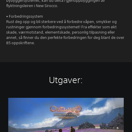
bybyggersystemet, kan du delta i gjenoppbyggingen av
flyktningsleiren i New Sirocco.
• Forbedringssystem
Rust deg opp og bli sterkere ved å forbedre våpen, smykker og
rustninger gjennom forbedringssystemet! Fra effekter som økt
skade, værmotstand, elementskade, personlig tilpasning eller
annet, så finner du den perfekte forbedringen for deg blant de over
85 oppskriftene.
Utgaver:
O
u
t
w
a
r