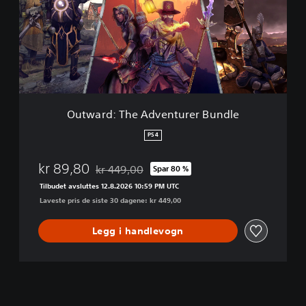
a
r
d
:
T
h
e
A
d
Outward: The Adventurer Bundle
v
e
PS4
n
t
kr 89,80
kr 449,00
Spar 80 %
u
Nedsatt fra opprinnelig pris på kr 449,00
r
Tilbudet avsluttes 12.8.2026 10:59 PM UTC
e
Laveste pris de siste 30 dagene: kr 449,00
r
B
Legg i handlevogn
u
n
d
l
e