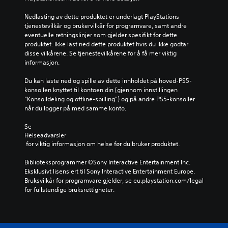
Nedlasting av dette produktet er underlagt PlayStations 
tjenestevilkår og brukervilkår for programvare, samt andre 
eventuelle retningslinjer som gjelder spesifikt for dette 
produktet. Ikke last ned dette produktet hvis du ikke godtar 
disse vilkårene. Se tjenestevilkårene for å få mer viktig 
informasjon.
Du kan laste ned og spille av dette innholdet på hoved-PS5-
konsollen knyttet til kontoen din (gjennom innstillingen 
"Konsolldeling og offline-spilling") og på andre PS5-konsoller 
når du logger på med samme konto.
Se 
Helseadvarsler
 for viktig informasjon om helse før du bruker produktet.
Biblioteksprogrammer ©Sony Interactive Entertainment Inc. 
Eksklusivt lisensiert til Sony Interactive Entertainment Europe. 
Bruksvilkår for programvare gjelder, se eu.playstation.com/legal 
for fullstendige bruksrettigheter.