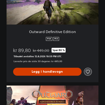
d
D
e
f
i
n
i
Outward Definitive Edition
t
i
PS4
PS5
v
e
kr 89,80
kr 449,00
Spar 80 %
E
Nedsatt fra opprinnelig pris på kr 449,00
d
Tilbudet avsluttes 12.8.2026 10:59 PM UTC
i
Laveste pris de siste 30 dagene: kr 449,00
t
i
Legg i handlevogn
o
n
O
u
t
w