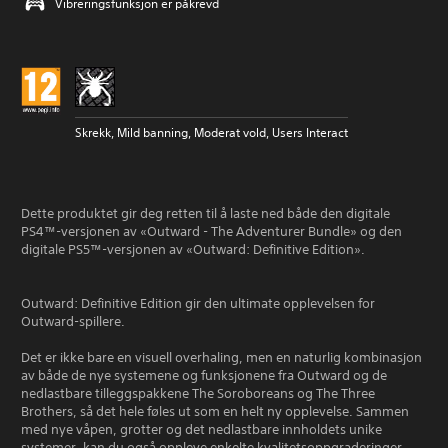
Vibreringsfunksjon er påkrevd
Skrekk, Mild banning, Moderat vold, Users Interact
Dette produktet gir deg retten til å laste ned både den digitale
PS4™-versjonen av «Outward - The Adventurer Bundle» og den
digitale PS5™-versjonen av «Outward: Definitive Edition».
Outward: Definitive Edition gir den ultimate opplevelsen for
Outward-spillere.
Det er ikke bare en visuell overhaling, men en naturlig kombinasjon
av både de nye systemene og funksjonene fra Outward og de
nedlastbare tilleggspakkene The Soroboreans og The Three
Brothers, så det hele føles ut som en helt ny opplevelse. Sammen
med nye våpen, grotter og det nedlastbare innholdets unike
systemer, kan du også oppleve enkelte kvalitetsoppgraderinger.