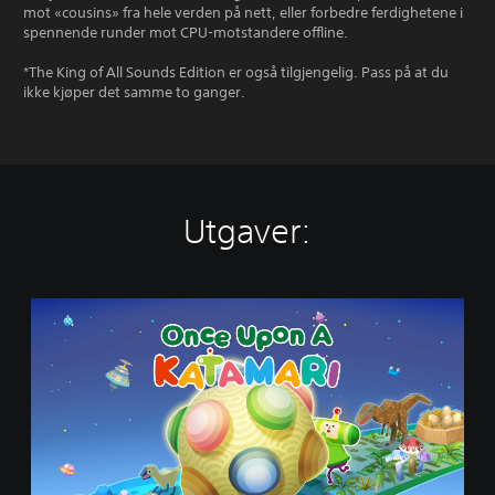
mot «cousins» fra hele verden på nett, eller forbedre ferdighetene i
spennende runder mot CPU-motstandere offline.
*The King of All Sounds Edition er også tilgjengelig. Pass på at du
ikke kjøper det samme to ganger.
Utgaver:
O
n
c
e
U
p
o
n
A