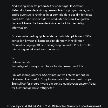
Nedlasting av dette produktet er underlagt PlayStation 
Networks tjenestevilkår og brukervilkår for programvare, samt 
andre eventuelle retningslinjer som gjelder spesifikt for dette 
produktet. Ikke last ned dette produktet hvis du ikke godtar 
disse vilkårene. Se tjenestevilkårene for å få mer viktig 
informasjon.
Du kan laste ned og spille av dette innholdet på hoved-PS5-
konsollen knyttet til kontoen din (gjennom innstillingen 
"Konsolldeling og offline-spilling") og på andre PS5-konsoller 
når du logger på med samme konto.
Se 
Helseadvarsler
 for viktig informasjon om helse før du bruker produktet.
Biblioteksprogrammer ©Sony Interactive Entertainment Inc. 
Eksklusivt lisensiert til Sony Interactive Entertainment Europe. 
Bruksvilkår for programvare gjelder, se eu.playstation.com/legal 
for fullstendige bruksrettigheter.
Once Upon A KATAMARI™＆ ©Bandai Namco Entertainment