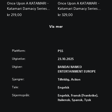
Once Upon A KATAMARI -
Once Upon A KATAMARI -
Katamari Damacy Series
Katamari Damacy Series
Songs: Side A
Songs: Side A + B Bundle
kr 219,00
kr 329,00
Vis mer
Plattform:
PS5
Utgivelse:
23.10.2025
Utgiver:
BANDAI NAMCO
ENTERTAINMENT EUROPE
Sjangrer:
Tilfeldig, Action
Tale:
Engelsk
Skjermspråk:
Engelsk, Fransk (Frankrike),
Italiensk, Spansk, Tysk