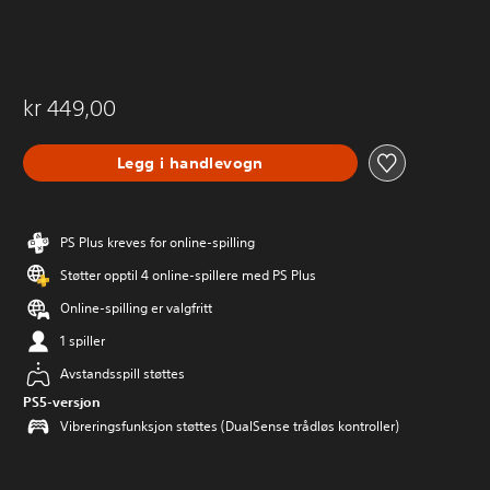
kr 449,00
Legg i handlevogn
PS Plus kreves for online-spilling
Støtter opptil 4 online-spillere med PS Plus
Online-spilling er valgfritt
1 spiller
Avstandsspill støttes
PS5-versjon
Vibreringsfunksjon støttes (DualSense trådløs kontroller)