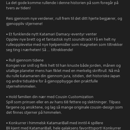
La det gode komme rullende i denne historien på som foregår på
tvers av tiden!
Reis gjennom nye verdener, rull frem til det ditt hjerte begjærer, og
gjenoppliv stjernene!
• Et funklende nytt Katamari Damacy-eventyr venter
Opplev nye brett og et fantastisk nytt soundtrack! Få en helt ny
rulleopplevelse med nye hjelpemidler som magneten som tiltrekker
seg ting i nærheten! Så … tiltrekkende!
• Rull gjennom tidene
Kongen var snill og flink helt til han knuste både jorden, månen og
utallige planeter mens han fiklet med en merkelig skriftrull. Nå må
du rulle katamarien din gjennom jura, istiden, det historiske Japan
og andre tidsaldre for å gjenoppbygge den praktfulle
stjernehimmelen.
• Hold familien din nær med Cousin Customization
Spill som prinsen eller en av hans 68 fettere og slektninger. Tilpass
fargene og ansiktene, og lag så mange originale cousin-design som
det finnes stjerner på himmelen.
• Konkurrer i himmelsk KatamariBall med inntil 4 spillere
Bli kjent med KatamariBall, hele galaksens favorittsport! Konkurrer