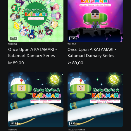
PS5
PS5
TILLEGG
TILLEGG
Once Upon A KATAMARI -
Once Upon A KATAMARI -
Katamari Damacy Series
Katamari Damacy Series
Dance Dance Remixes
Neo Remixes
kr 89,00
kr 89,00
PS5
PS5
TILLEGG
TILLEGGSPAKKE