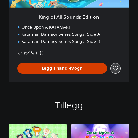
o
u
n
King of All Sounds Edition
d
s
Once Upon A KATAMARI
E
Katamari Damacy Series Songs: Side A
d
Katamari Damacy Series Songs: Side B
i
t
kr 649,00
i
o
n
Legg i handlevogn
Tillegg