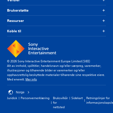
Brukerstøtte
Ressurser
Koble til
© 2026 Sony Interactive Entertainment Europe Limited (SIEE)
Alt av innhold, spilltitler, handelsnavn og/eller særpreg, varemerker,
illustrasjoner og tilhørende bilder er varemerker og/eller
opphavsrettslig beskyttede materialer tilhørende sine respektive eiere.
Med enerett.
Mer info
Norge
Juridisk
Personvernerklæring
Bruksvilkår
Sidekart
Retningslinjer for
for
informasjonskapsl
nettsted