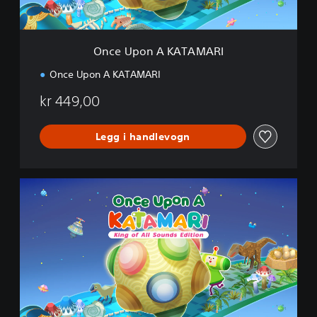
K
A
T
A
Once Upon A KATAMARI
M
A
Once Upon A KATAMARI
R
I
kr 449,00
Legg i handlevogn
K
i
n
g
o
f
A
l
l
S