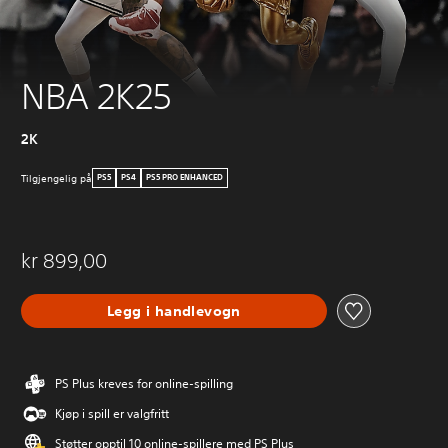
NBA 2K25
2K
Tilgjengelig på
PS5
PS4
PS5 PRO ENHANCED
kr 899,00
Legg i handlevogn
PS Plus kreves for online-spilling
Kjøp i spill er valgfritt
Støtter opptil 10 online-spillere med PS Plus