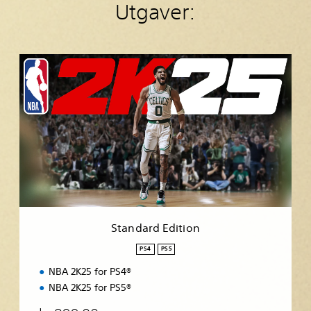
Utgaver:
S
t
a
n
d
a
r
d
E
d
i
t
i
Standard Edition
o
n
PS4
PS5
NBA 2K25 for PS4®
NBA 2K25 for PS5®