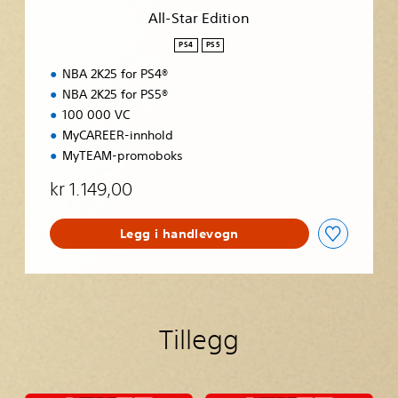
i
All-Star Edition
o
n
PS4
PS5
NBA 2K25 for PS4®
NBA 2K25 for PS5®
100 000 VC
MyCAREER-innhold
MyTEAM-promoboks
kr 1.149,00
Legg i handlevogn
Tillegg