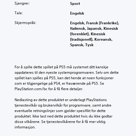
Sjangrer:
Sport
Tale:
Engelsk
Skjermspråk:
Engelsk, Fransk (Frankrike),
Italiensk, Japansk, Kinesisk
(forenklet), Kinesisk
(tradisjonell), Koreansk,
Spansk, Tysk
For å spille dette spillet på PS5 må systemet ditt kanskje 
oppdateres til den nyeste systemprogramvaren. Selv om dette 
spillet kan spilles på PS5, kan det hende at noen funksjoner 
som er tilgjengelige på PS4, er fraværende på PS5. Se 
PlayStation.com/bc for å få flere detaljer.
Nedlasting av dette produktet er underlagt PlayStations 
tjenestevilkår og brukervilkår for programvare, samt andre 
eventuelle retningslinjer som gjelder spesifikt for dette 
produktet. Ikke last ned dette produktet hvis du ikke godtar 
disse vilkårene. Se tjenestevilkårene for å få mer viktig 
informasjon.