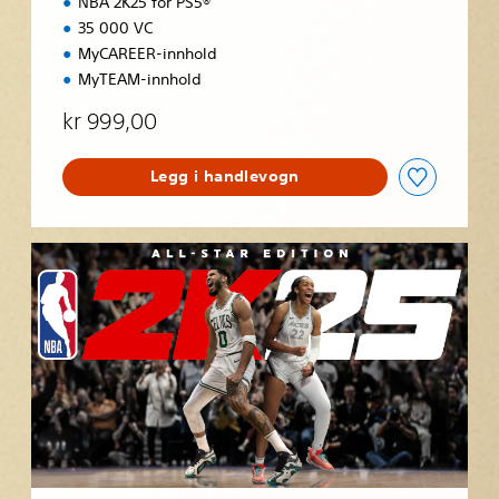
NBA 2K25 for PS5®
35 000 VC
MyCAREER-innhold
MyTEAM-innhold
kr 999,00
Legg i handlevogn
A
l
l
-
S
t
a
r
E
d
i
t