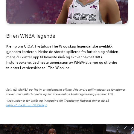
Bli en WNBA-legende
Kjemp om G.O.A.T.-status i The W og skap legendariske øyeblikk
gjennom karrieren. Hedre de største spillerne fra fortiden og nåtiden
mens du klatrer opp til høyeste nivå og skriver navnet ditt i
historiebøkene. Led neste generasjon av WNBA-stjerner og utfordre
talenter i verdensklasse i The W online.
Spill nå, MyNBA og The W er tilgjengelig offline. Alle andre spillmoduser og funksjoner
krever internettforbindelse og kan kreve online kontoregistrering (varierer 13+).
*Instruksjoner for vilkår og innløsning for Trendsetter Rewards finner du på
https://nba.2k.com/2k25/faq/
.