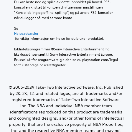
Du kan laste ned og spille av dette innholdet på hoved-PS5-
konsollen knyttet til kontoen din (gjennom innstillingen 
"Konsolldeling og offline-spilling") og på andre PS5-konsoller 
når du logger på med samme konto.
Se 
Helseadvarsler
 for viktig informasjon om helse før du bruker produktet.
Biblioteksprogrammer ©Sony Interactive Entertainment Inc. 
Eksklusivt lisensiert til Sony Interactive Entertainment Europe. 
Bruksvilkår for programvare gjelder, se eu.playstation.com/legal 
for fullstendige bruksrettigheter.
© 2005-2024 Take-Two Interactive Software, Inc. Published
by 2K. 2K, T2, and related logos, are all trademarks and/or
registered trademarks of Take-Two Interactive Software,
Inc. The NBA and individual NBA member team
identifications reproduced on this product are trademarks
and copyrighted designs, and/or other forms of intellectual
property, that are the exclusive property of NBA Properties,
Inc. and the respective NBA member teams and may not