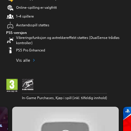
Online-spilling er valgfritt
1–4 spillere
Avstandsspill støttes
PS5-versjon
Vibreringsfunksjon og avtrekkereffekt støttes (DualSense trådløs
kontroller)
PS5 Pro Enhanced
Vis alle
In-Game Purchases, Kjøp i spill (inkl. tilfeldig innhold)