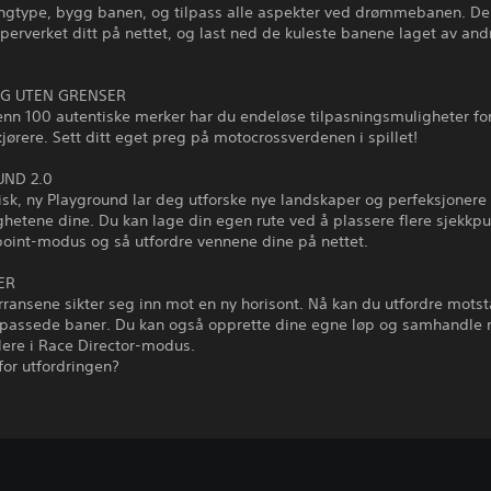
engtype, bygg banen, og tilpass alle aspekter ved drømmebanen. De
erverket ditt på nettet, og last ned de kuleste banene laget av and
NG UTEN GRENSER
nn 100 autentiske merker har du endeløse tilpasningsmuligheter fo
kjørere. Sett ditt eget preg på motocrossverdenen i spillet!
ND 2.0
isk, ny Playground lar deg utforske nye landskaper og perfeksjonere
ghetene dine. Du kan lage din egen rute ved å plassere flere sjekkp
point-modus og så utfordre vennene dine på nettet.
ER
ransene sikter seg inn mot en ny horisont. Nå kan du utfordre mots
ilpassede baner. Du kan også opprette dine egne løp og samhandle
lere i Race Director-modus.
 for utfordringen?