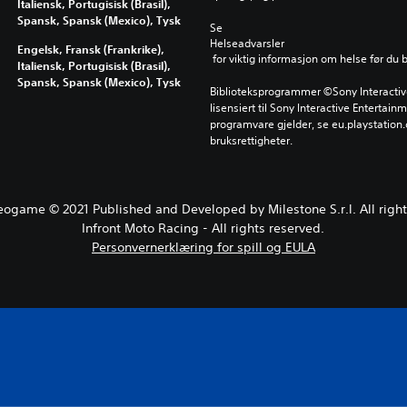
Italiensk, Portugisisk (Brasil),
Spansk, Spansk (Mexico), Tysk
Se 
Helseadvarsler
Engelsk, Fransk (Frankrike),
 for viktig informasjon om helse før du 
Italiensk, Portugisisk (Brasil),
Spansk, Spansk (Mexico), Tysk
Biblioteksprogrammer ©Sony Interactive 
lisensiert til Sony Interactive Entertainm
programvare gjelder, se eu.playstation.c
bruksrettigheter.
eogame © 2021 Published and Developed by Milestone S.r.l. All right
Infront Moto Racing - All rights reserved.
Personvernerklæring for spill og EULA