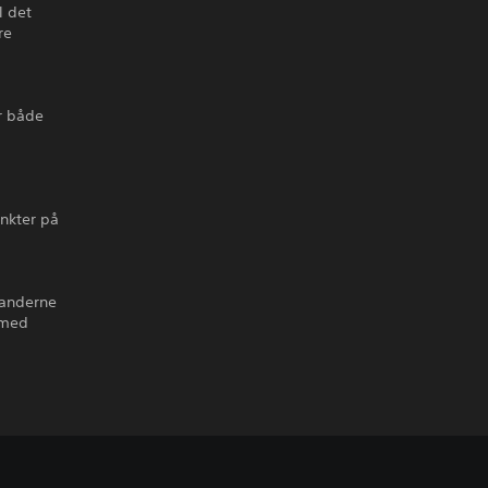
l det
re
r både
unkter på
tanderne
 med