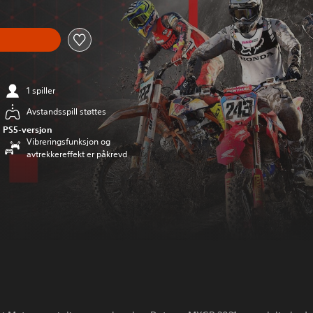
n
1 spiller
Avstandsspill støttes
PS5-versjon
Vibreringsfunksjon og
avtrekkereffekt er påkrevd