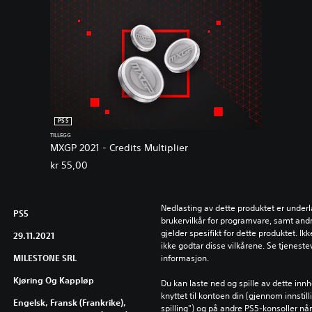
PS5
TILLEGG
MXGP 2021 - Credits Multiplier
kr 55,00
Nedlasting av dette produktet er underla
PS5
brukervilkår for programvare, samt andr
gjelder spesifikt for dette produktet. Ik
29.11.2021
ikke godtar disse vilkårene. Se tjenestev
MILESTONE SRL
informasjon.
Kjøring Og Kappløp
Du kan laste ned og spille av dette inn
knyttet til kontoen din (gjennom innstil
Engelsk, Fransk (Frankrike),
spilling") og på andre PS5-konsoller n