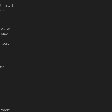
il. Start
jul
e MXGP-
i MX2-
onsorer
X2.
itoren: