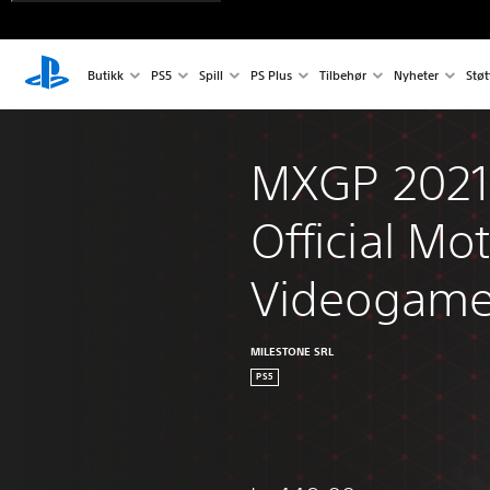
Butikk
PS5
Spill
PS Plus
Tilbehør
Nyheter
Støt
MXGP 2021 
Official Mo
Videogam
MILESTONE SRL
PS5