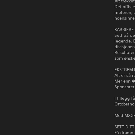
Alt trøkke
Det offisi
motoren, o
noensinne
KARRIERE
Sett på de
legende. E
divisjonen 
Resultaten
som ønske
EKSTREM 
Alt er så r
Mer enn 40
Sponsorer,
I tillegg 
Ottobiano 
Med MXGP 2
SETT DITT
Få drømmen