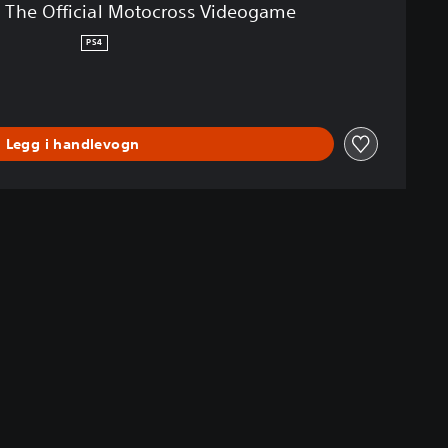
 The Official Motocross Videogame
PS4
Legg i handlevogn