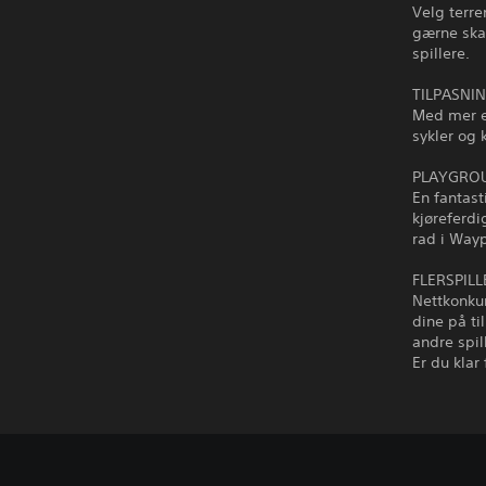
Velg terr
gærne skap
spillere.
TILPASNI
Med mer e
sykler og 
PLAYGROU
En fantast
kjøreferdi
rad i Way
FLERSPILL
Nettkonkur
dine på t
andre spil
Er du klar