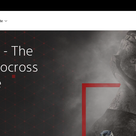
te
- The 
tocross 
e