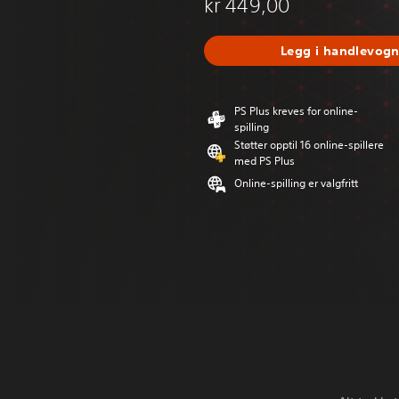
kr 449,00
Legg i handlevog
PS Plus kreves for online-
spilling
Støtter opptil 16 online-spillere
med PS Plus
Online-spilling er valgfritt