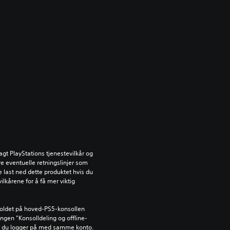
gt PlayStations tjenestevilkår og 
e eventuelle retningslinjer som 
ke last ned dette produktet hvis du 
ilkårene for å få mer viktig 
holdet på hoved-PS5-konsollen 
lingen "Konsolldeling og offline-
år du logger på med samme konto.