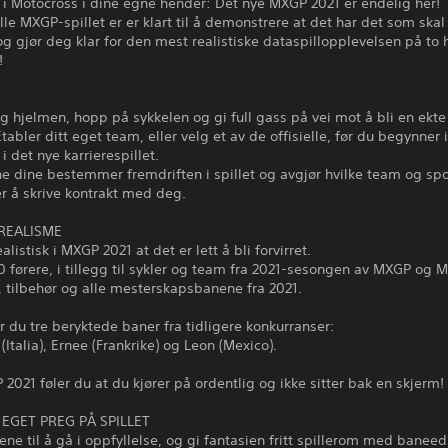
t i Motocross i dine egne hender: Det nye MXGP 2021 er endelig her!
elle MXGP-spillet er er klart til å demonstrere at det har det som skal t
g gjør deg klar for den mest realistiske dataspillopplevelsen på to h
!
g hjelmen, hopp på sykkelen og gi full gass på vei mot å bli en ekt
tabler ditt eget team, eller velg et av de offisielle, før du begynner 
i det nye karrierespillet.
e dine bestemmer fremdriften i spillet og avgjør hvilke team og sp
r å skrive kontrakt med deg.
REALISME
ealistisk i MXGP 2021 at det er lett å bli forvirret.
 førere, i tillegg til sykler og team fra 2021-sesongen av MXGP og M
 tilbehør og alle mesterskapsbanene fra 2021.
får du tre beryktede baner fra tidligere konkurranser:
(Italia), Ernee (Frankrike) og Leon (Mexico).
021 føler du at du kjører på ordentlig og ikke sitter bak en skjerm!
 EGET PREG PÅ SPILLET
e til å gå i oppfyllelse, og gi fantasien fritt spillerom med baneed