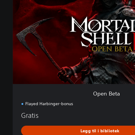
n
B
e
t
a
Open Beta
Flayed Harbinger-bonus
Gratis
Legg til i bibliotek