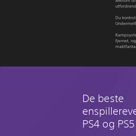
Mellom di
utfordrend
Du kontrol
Undermeth
Kampsystem
fjernet, o
maktfantas
De beste
enspillerev
PS4 og PS5