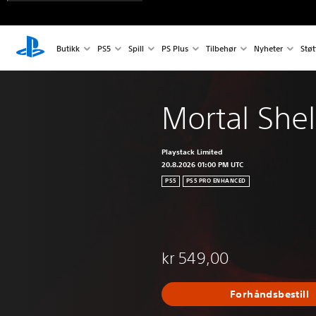
Butikk
PS5
Spill
PS Plus
Tilbehør
Nyheter
Støt
Mortal Shell
Playstack Limited
20.8.2026 01:00 PM UTC
PS5
PS5 PRO ENHANCED
kr 549,00
Forhåndsbestill