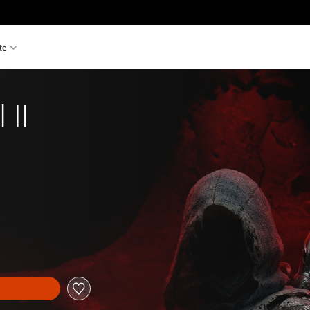
te
 II