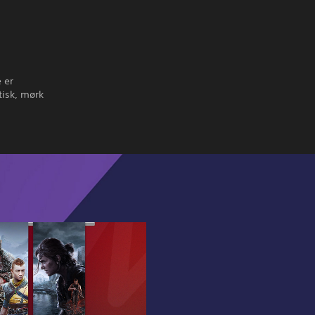
 er
tisk, mørk