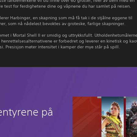
sse landemerkene vil du finne over 60 grotter, hver av dem med en
e test for ferdighetene dine og våpnene du har samlet på reisen.
lerer Harbinger, en skapning som må få tak i de stjålne eggene til
er, som nå nådeløst bevoktes av groteske, farlige skapninger.
et i Mortal Shell II er smidig og uttrykksfullt. Utholdenhetsmålerne
g henrettelsesalternativene er forbedret og leverer en kinetisk og kao
i. Presisjon møter intensitet i kamper der mye står på spill.
entyrene på