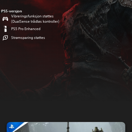
PS5-versjon
Vibreringsfunksjon støttes
(DualSense trådløs kontroller)
PS5 Pro Enhanced
Strømsparing støttes