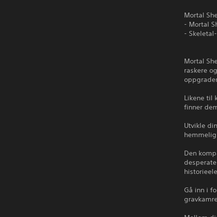
Mortal She
- Mortal Sh
- Skeletal
Mortal She
raskere o
oppgrader
Likene til
finner dem
Utvikle di
hemmeligh
Den kompak
desperate 
historiee
Gå inn i f
gravkamre 