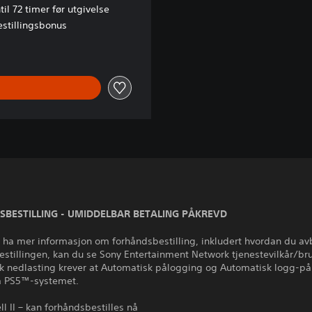
til 72 timer før utgivelse
stillingsbonus
BESTILLING - UMIDDELBAR BETALING PÅKREVD
l ha mer informasjon om forhåndsbestilling, inkludert hvordan du av
stillingen, kan du se Sony Entertainment Network tjenestevilkår/bru
k nedlasting krever at Automatisk pålogging og Automatisk logg-på
på PS5™-systemet.
ll II – kan forhåndsbestilles nå