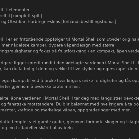
ll II-elementer:
ell II [komplett spill]
- og Obsidian Harbinger-skins [forhåndsbestillingsbonus]
ll II er en frittstående oppfølger til Mortal Shell som utvider origin
g mer nådeløse kamper, dypere våpendesign med større
ingsmuligheter og fokus på fri utforskning i en kompakt, åpen verd
 krigere ligger spredt rundt i den ødelagte verdenen i Mortal Shell II.
, kan du ta bolig i dem og vekke til live styrker og egenskaper de m
n egen kampstil ved å bruke hver krigers unike ferdigheter og lås op
eter gjennom å avdekke tapte minner.
te, åpne verdenen i Mortal Shell II tar deg med langs stier bevokte
og fanatiske motstandere. Du blir belønnet med nye krigere å ta boli
lementer, kraftige og merkelige våpen, oppgraderinger med mer.
orlatte templer viet gamle guder, gjennom forbudte skoger og islagt
og inn i citadeller skåret ut av bein.