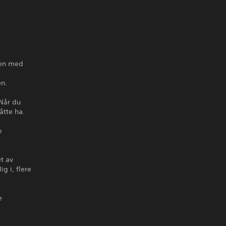
alen med
en.
 Når du
åtte ha.
p
t av
g i, flere
e