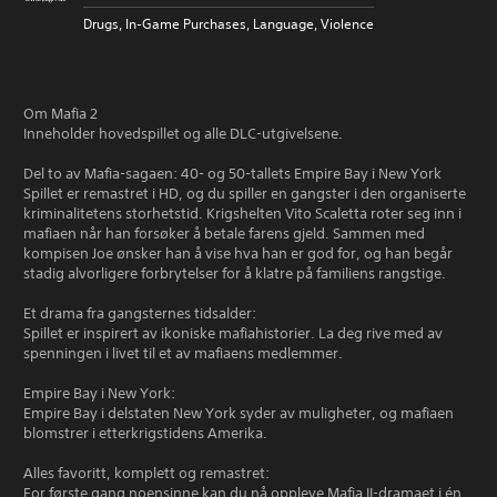
Drugs, In-Game Purchases, Language, Violence
Om Mafia 2
Inneholder hovedspillet og alle DLC-utgivelsene.
Del to av Mafia-sagaen: 40- og 50-tallets Empire Bay i New York
Spillet er remastret i HD, og du spiller en gangster i den organiserte
kriminalitetens storhetstid. Krigshelten Vito Scaletta roter seg inn i
mafiaen når han forsøker å betale farens gjeld. Sammen med
kompisen Joe ønsker han å vise hva han er god for, og han begår
stadig alvorligere forbrytelser for å klatre på familiens rangstige.
Et drama fra gangsternes tidsalder:
Spillet er inspirert av ikoniske mafiahistorier. La deg rive med av
spenningen i livet til et av mafiaens medlemmer.
Empire Bay i New York:
Empire Bay i delstaten New York syder av muligheter, og mafiaen
blomstrer i etterkrigstidens Amerika.
Alles favoritt, komplett og remastret:
For første gang noensinne kan du nå oppleve Mafia II-dramaet i én