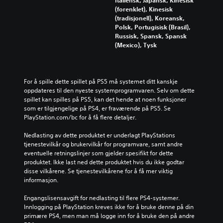
Italiensk, Japansk, Kinesisk
(forenklet), Kinesisk
(tradisjonell), Koreansk,
Polsk, Portugisisk (Brasil),
Russisk, Spansk, Spansk
(Mexico), Tysk
For å spille dette spillet på PS5 må systemet ditt kanskje 
oppdateres til den nyeste systemprogramvaren. Selv om dette 
spillet kan spilles på PS5, kan det hende at noen funksjoner 
som er tilgjengelige på PS4, er fraværende på PS5. Se 
PlayStation.com/bc for å få flere detaljer.
Nedlasting av dette produktet er underlagt PlayStations 
tjenestevilkår og brukervilkår for programvare, samt andre 
eventuelle retningslinjer som gjelder spesifikt for dette 
produktet. Ikke last ned dette produktet hvis du ikke godtar 
disse vilkårene. Se tjenestevilkårene for å få mer viktig 
informasjon.
Engangslisensavgift for nedlasting til flere PS4-systemer. 
Innlogging på PlayStation kreves ikke for å bruke denne på din 
primære PS4, men man må logge inn for å bruke den på andre 