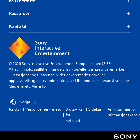
Brukerstøtte
Ressurser
Koble til
© 2026 Sony Interactive Entertainment Europe Limited (SIEE)
Alt av innhold, spilltitler, handelsnavn og/eller særpreg, varemerker,
illustrasjoner og tilhørende bilder er varemerker og/eller
opphavsrettslig beskyttede materialer tilhørende sine respektive eiere.
Med enerett.
Mer info
Norge
Juridisk
Personvernerklæring
Bruksvilkår
Sidekart
Retningslinjer for
for
informasjonskapsl
nettsted